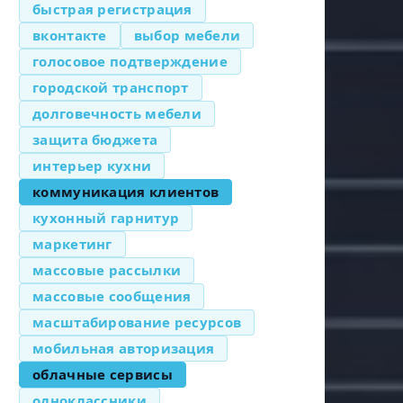
быстрая регистрация
вконтакте
выбор мебели
голосовое подтверждение
городской транспорт
долговечность мебели
защита бюджета
интерьер кухни
коммуникация клиентов
кухонный гарнитур
маркетинг
массовые рассылки
массовые сообщения
масштабирование ресурсов
мобильная авторизация
облачные сервисы
одноклассники