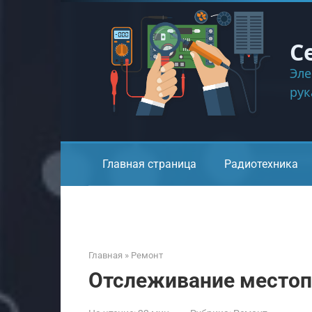
Перейти
к
контенту
С
Эле
ру
Главная страница
Радиотехника
Главная
»
Ремонт
Отслеживание местоп