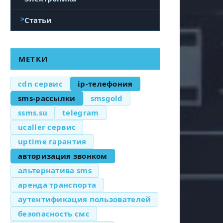
Статьи
МЕТКИ
cdn сервис
ip-телефония
sms-рассылки
smsgold
ssms.su
telegram
ucaller сервис
uptime гарантия
авторизация звонком
альтернатива sms
аренда транспорта
аутентификация пользователей
безопасность смс