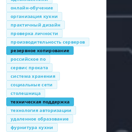
онлайн-обучение
организация кухни
практичный дизайн
проверка личности
производительность серверов
резервное копирование
российское по
сервис проката
система хранения
социальные сети
столешница
техническая поддержка
технология авторизации
удаленное образование
фурнитура кухни