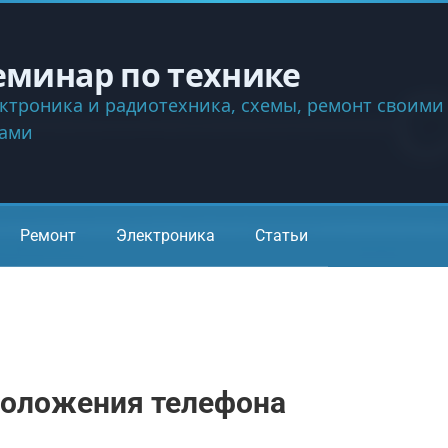
еминар по технике
ктроника и радиотехника, схемы, ремонт своими
ками
Ремонт
Электроника
Статьи
оложения телефона