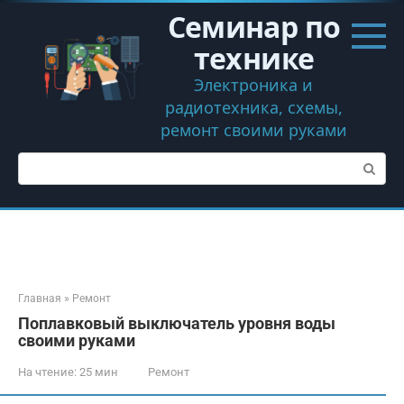
Перейти
Семинар по
к
контенту
технике
Электроника и
радиотехника, схемы,
ремонт своими руками
Поиск:
Главная
»
Ремонт
Поплавковый выключатель уровня воды
своими руками
На чтение:
25 мин
Ремонт