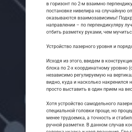
в горизонт по 2-м взаимно перпендик
постановке нивелира на случайную опо
оказываются взаимозависимы! Подкр
направлении – по перпендикуляру луч 
отбить разметку руками, чем мучитьс
Устройство лазерного уровня и поряд
Исходя из этого, введем в конструкц
блока по 2-х координатному уровню (с
независимо регулируемую на вертикал
видно, куда и насколько накренился 
просто выставить в один прием на ве
Хотя устройство самодельного лазерн
специальной головки проще, но процеду
менее трудоемка, а точность и стаби
ручной разметке. В данном случав ко
головка-указка и узел вращения. Где г