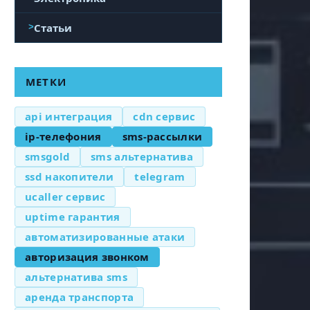
Статьи
МЕТКИ
api интеграция
cdn сервис
ip-телефония
sms-рассылки
smsgold
sms альтернатива
ssd накопители
telegram
ucaller сервис
uptime гарантия
автоматизированные атаки
авторизация звонком
альтернатива sms
аренда транспорта