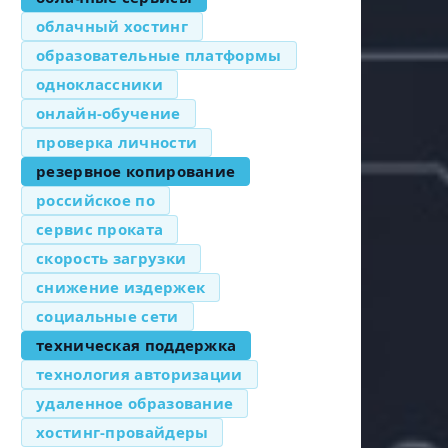
облачный хостинг
образовательные платформы
одноклассники
онлайн-обучение
проверка личности
резервное копирование
российское по
сервис проката
скорость загрузки
снижение издержек
социальные сети
техническая поддержка
технология авторизации
удаленное образование
хостинг-провайдеры