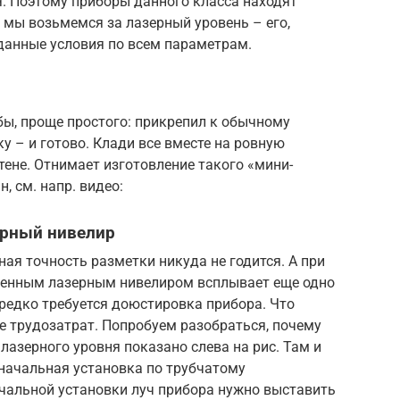
я. Поэтому приборы данного класса находят
 мы возьмемся за лазерный уровень – его,
данные условия по всем параметрам.
бы, проще простого: прикрепил к обычному
 – и готово. Клади все вместе на ровную
стене. Отнимает изготовление такого «мини-
, см. напр. видео:
ерный нивелир
ная точность разметки никуда не годится. А при
енным лазерным нивелиром всплывает еще одно
ередко требуется доюстировка прибора. Что
е трудозатрат. Попробуем разобраться, почему
 лазерного уровня показано слева на рис. Там и
 начальная установка по трубчатому
чальной установки луч прибора нужно выставить