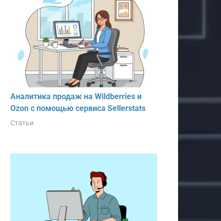
Аналитика продаж на Wildberries и
Ozon с помощью сервиса Sellerstats
Статьи