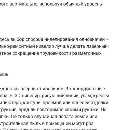
рого вертикально, используя обычный уровень
 здесь выбор способа нивелирования однозначен –
тельно-ремонтный нивелир лучше делать лазерный:
ратное сокращение трудоемкости разметочных
вень
идности лазерных нивелиров: 3-х координатные
, поз. Б. 3D-нивелир, рисующий линии, углы, кресты
мпьютера, контуры проемов или панелей отделки
трукция, вряд ли повторимая своими руками. Но
ипки. Не только случайная лопата земли или
строительная пыль в помещении могут раз