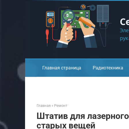
Перейти
к
контенту
С
Эле
ру
Главная страница
Радиотехника
Главная
»
Ремонт
Штатив для лазерного
старых вещей