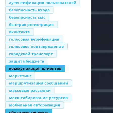
аутентификация пользователей
безопасность входа
безопасность смс
быстрая регистрация
вконтакте
голосовая верификация
голосовое подтверждение
городской транспорт
защита бюджета
коммуникация клиентов
маркетинг
маршрутизация сообщений
массовые рассылки
масштабирование ресурсов
мобильная авторизация
облачные сервисы