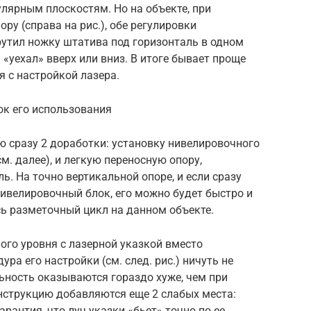
улярным плоскостям. Но на объекте, при
ру (справа на рис.), обе регулировки
утил ножку штатива под горизонталь в одном
«уехал» вверх или вниз. В итоге бывает проще
я с настройкой лазера.
ок его использования
ию сразу 2 доработки: установку нивелировочного
м. далее), и легкую переносную опору,
ь. На точно вертикальной опоре, и если сразу
нивелировочный блок, его можно будет быстро и
сь разметочный цикл на данном объекте.
ого уровня с лазерной указкой вместо
ра его настройки (см. след. рис.) ничуть не
льность оказываются гораздо хуже, чем при
нструкцию добавляются еще 2 слабых места:
арантия, что луч указки «бьет» точно по ее