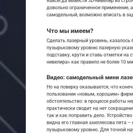
навсегда вывести 3D-нивелир из стро
довольно ограниченное применение, а
самодельный, возможно вписать в за
Что мы имеем?
Сделать лазерный уровень, казалось 
пузырьковому уровню лазерную указку
подставку, крути и ставь отметки на 
нивелира» как правило не более 10 мин
Видео: самодельный мини лаз
Но на поверку оказывается, что конеч
пользовании «новым, хорошим» фирм
обстоятельство: в процессе работы н
практически сводит на нет сокращени
так и как поправить дело. Устройство
видна его главная ахиллесова пята –
пузырьковому уровню. Для точной на