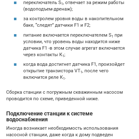
переключатель S
, отвечает за режим работы
1
(водоподъем-дренаж);
за контролем уровня воды в накопительном
баке, “следят” датчики F1 и F2;
питание включается переключателем S
при
1
условии, что уровень воды находится ниже
датчика F1 -в этом случае агрегат включается
через контакты К
;
1
когда вода достигнет датчика F1, произойдет
открытие транзистора VT
, после чего
1
включится реле К
.
1
Сборка станции с погружным скважинным насосом
проводится по схеме, приведенной ниже.
Подключение станции к системе
водоснабжения
Иногда возникает необходимость использования
насосной станции, даже когда к дому подведен