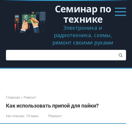
Перейти
Семинар по
к
контенту
технике
Электроника и
радиотехника, схемы,
ремонт своими руками
Поиск:
Главная
»
Ремонт
Как использовать припой для пайки?
На чтение:
19 мин
Ремонт