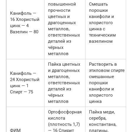
повышенной
Смешать
прочности
порошки
Канифоль —
цветных и
канифоли и
16 Хлористый
драгоценных
хлористого
цинк — 4
металлов,
цинка с
Вазелин — 80
ответственных
техническим
деталей из
вазелином
чёрных
металлов
Пайка цветных
Растворить в
и драгоценных
этиловом спирте
Канифоль —
металлов,
смешанные
24 Хлористый
ответственных
порошки
цинк — 1
деталей из
канифоли и
Спирт — 75
чёрных
хлористого
металлов
цинка
Ортофосфорная
Пайка меди,
кислота
серебра,
(плотность 1,7)
константана,
ФИМ
— 16 Спирит
платины,