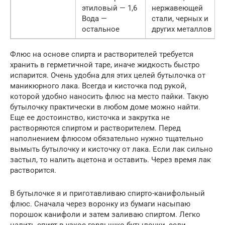
этиловый — 1,6
нержавеющей
Вода —
стали, черных и
остальное
других металлов
Флюс на основе спирта и растворителей требуется
хранить в герметичной таре, иначе жидкость быстро
испарится. Очень удобна для этих целей бутылочка от
маникюрного лака. Всегда и кисточка под рукой,
которой удобно наносить флюс на место пайки. Такую
бутылочку практически в любом доме можно найти.
Еще ее достоинство, кисточка и закрутка не
растворяются спиртом и растворителем. Перед
наполнением флюсом обязательно нужно тщательно
вымыть бутылочку и кисточку от лака. Если лак сильно
застыл, то налить ацетона и оставить. Через время лак
растворится.
В бутылочке я и приготавливаю спирто-канифольный
флюс. Сначала через воронку из бумаги насыпаю
порошок канифоли и затем заливаю спиртом. Легко
налить спирт в узкое горлышко бутылочки, если