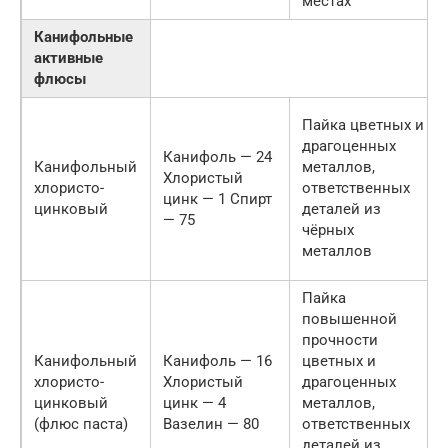
местах
Канифольные
активные
флюсы
Пайка цветных и
драгоценных
Канифоль — 24
Канифольный
металлов,
Хлористый
хлористо-
ответственных
цинк — 1 Спирт
цинковый
деталей из
— 75
чёрных
металлов
Пайка
повышенной
прочности
Канифольный
Канифоль — 16
цветных и
хлористо-
Хлористый
драгоценных
цинковый
цинк — 4
металлов,
(флюс паста)
Вазелин — 80
ответственных
деталей из