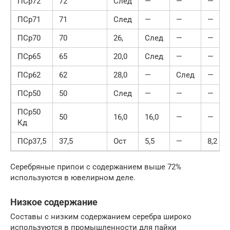
ПСр72
72
След
—
—
—
ПСр71
71
След
—
—
—
ПСр70
70
26,
След
—
—
ПСр65
65
20,0
След
—
—
ПСр62
62
28,0
—
След
—
ПСр50
50
След
—
—
—
ПСр50
50
16,0
16,0
—
—
Кд
ПСр37,5
37,5
Ост
5,5
—
8,2
Серебряные припои с содержанием выше 72%
используются в ювелирном деле.
Низкое содержание
Составы с низким содержанием серебра широко
используются в промышленности для пайки