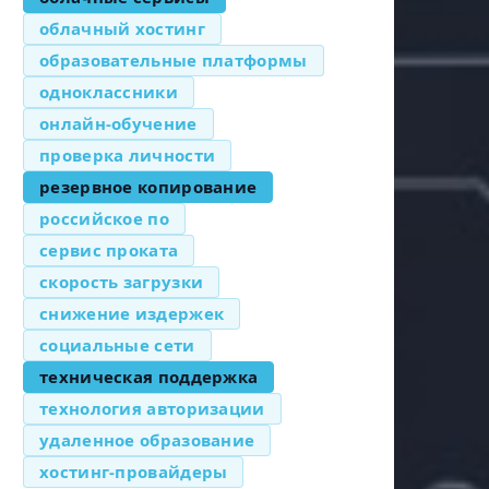
облачный хостинг
образовательные платформы
одноклассники
онлайн-обучение
проверка личности
резервное копирование
российское по
сервис проката
скорость загрузки
снижение издержек
социальные сети
техническая поддержка
технология авторизации
удаленное образование
хостинг-провайдеры