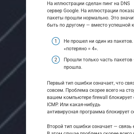
На иллюстрации сделан пинг на DNS
сервер Google. На иллюстрации показа
пакеты прошли нормально. Это значит 
быть по другому — вместо успешной 
Не прошел ни один из пакетов.
«потеряно = 4».
Прошли только часть пакетов — 
прошла.
Первый тип ошибки означает, что связ
совсем. Проблема скорее всего на сто
вашем компьютере firewall блокирует
IСMP. Или какая-нибудь
антивирусная программа блокирует с
Второй тип ошибки означает — связь е
В этом случае проблема скорее всего