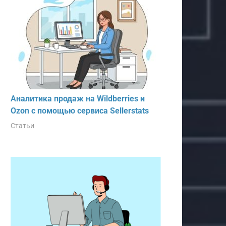
Аналитика продаж на Wildberries и
Ozon с помощью сервиса Sellerstats
Статьи