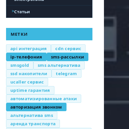
Статьи
МЕТКИ
api интеграция
cdn сервис
ip-телефония
sms-рассылки
smsgold
sms альтернатива
ssd накопители
telegram
ucaller сервис
uptime гарантия
автоматизированные атаки
авторизация звонком
альтернатива sms
аренда транспорта