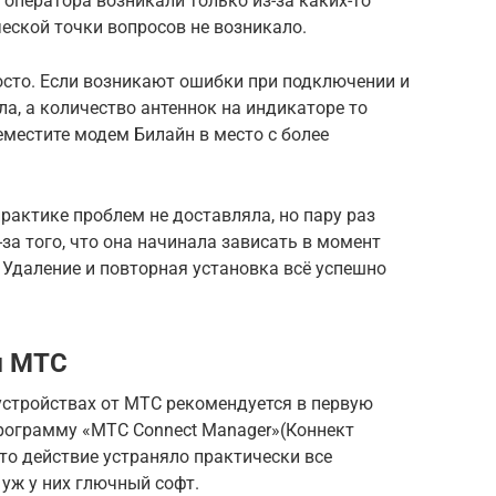
оператора возникали только из-за каких-то
ческой точки вопросов не возникало.
росто. Если возникают ошибки при подключении и
ла, а количество антеннок на индикаторе то
еместите модем Билайн в место с более
рактике проблем не доставляла, но пару раз
за того, что она начинала зависать в момент
 Удаление и повторная установка всё успешно
м МТС
устройствах от МТС рекомендуется в первую
рограмму «МТС Connect Manager»(Коннект
то действие устраняло практически все
 уж у них глючный софт.