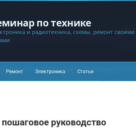
еминар по технике
ктроника и радиотехника, схемы, ремонт своими
ками
Ремонт
Электроника
Статьи
. пошаговое руководство