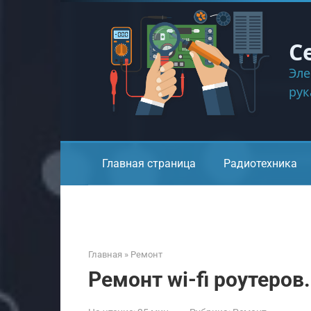
Перейти
к
контенту
С
Эле
ру
Главная страница
Радиотехника
Главная
»
Ремонт
Ремонт wi-fi роутеров