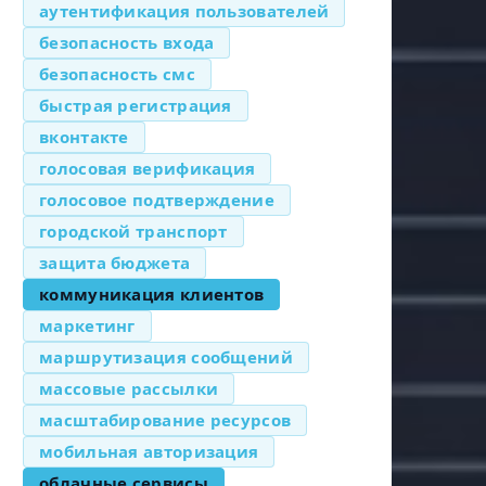
аутентификация пользователей
безопасность входа
безопасность смс
быстрая регистрация
вконтакте
голосовая верификация
голосовое подтверждение
городской транспорт
защита бюджета
коммуникация клиентов
маркетинг
маршрутизация сообщений
массовые рассылки
масштабирование ресурсов
мобильная авторизация
облачные сервисы