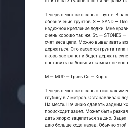
стоять на 30 узлов плюс, я бы размот
Теперь несколько слов о грунте. В н
обозначения грунтов. S — SAND — Пес
надежное крепление лодки. Мне нрави
очень хорошо так же. St. — STONES — 
счет веса цепи. Можно вываливать всю
держаться. Это касается грунта типа 
якорь застрянет и бедет держать суп
поставить на больших камнях не воп
M — MUD — Грязь.Co — Корал.
Теперь несколько слов о том, как име
глубину в 7 метров. Останавливаю лод
На месте. Начинаю сдавать задним хо
происходит зацеп. Может быть резкая
дать якорю зацепиться за дно. Зацеп
даю больше хода назад. Обычно этой 