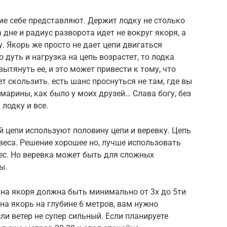
гие себе представляют. Держит лодку не столько
 дне и радиус разворота идет не вокруг якоря, а
у. Якорь же просто не дает цепи двигаться
о дуть и нагрузка на цепь возрастет, то лодка
тянуть ее, и это может привести к тому, что
т скользить. есть шанс проснуться не там, где вы
марины, как было у моих друзей… Слава богу, без
лодку и все.
 цепи используют половину цепи и веревку. Цепь
веса. Решение хорошее но, лучше использовать
вес. Но веревка может быть для сложных
ы.
нна якоря должна быть минимально от 3х до 5ти
 на якорь на глубине 6 метров, вам нужно
сли ветер не супер сильный. Если планируете