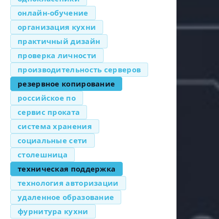
онлайн-обучение
организация кухни
практичный дизайн
проверка личности
производительность серверов
резервное копирование
российское по
сервис проката
система хранения
социальные сети
столешница
техническая поддержка
технология авторизации
удаленное образование
фурнитура кухни