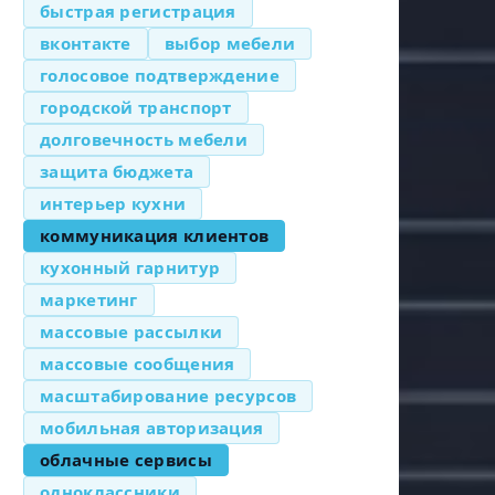
быстрая регистрация
вконтакте
выбор мебели
голосовое подтверждение
городской транспорт
долговечность мебели
защита бюджета
интерьер кухни
коммуникация клиентов
кухонный гарнитур
маркетинг
массовые рассылки
массовые сообщения
масштабирование ресурсов
мобильная авторизация
облачные сервисы
одноклассники