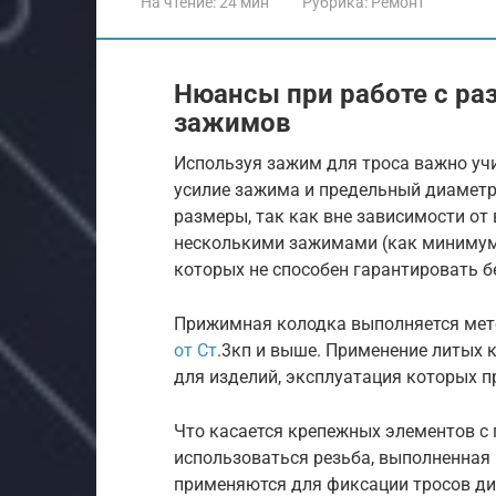
На чтение:
24 мин
Рубрика:
Ремонт
Нюансы при работе с р
зажимов
Используя зажим для троса важно уч
усилие зажима и предельный диаметр 
размеры, так как вне зависимости от
несколькими зажимами (как минимум, 
которых не способен гарантировать 
Прижимная колодка выполняется ме
от Ст
.3кп и выше. Применение литых 
для изделий, эксплуатация которых 
Что касается крепежных элементов с
использоваться резьба, выполненная 
применяются для фиксации тросов ди