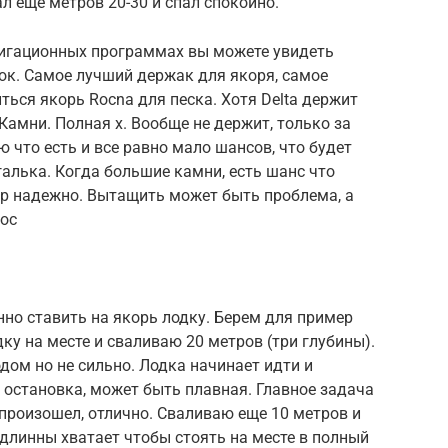
ал еще метров 20-30 и спал спокойно.
авигационных программах вы можете увидеть
ок. Самое лучший держак для якоря, самое
ться якорь Rocna для песка. Хотя Delta держит
Камни. Полная х. Вообще не держит, только за
 что есть и все равно мало шансов, что будет
галька. Когда большие камни, есть шанс что
ер надежно. Вытащить может быть проблема, а
рос
нно ставить на якорь лодку. Берем для пример
ку на месте и сваливаю 20 метров (три глубины).
дом но не сильно. Лодка начинает идти и
 остановка, может быть плавная. Главное задача
 произошел, отлично. Сваливаю еще 10 метров и
длинны хватает чтобы стоять на месте в полный