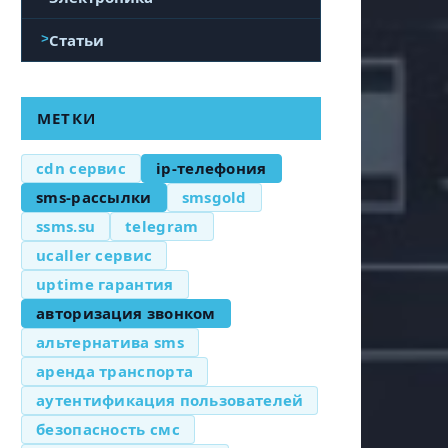
Статьи
МЕТКИ
cdn сервис
ip-телефония
sms-рассылки
smsgold
ssms.su
telegram
ucaller сервис
uptime гарантия
авторизация звонком
альтернатива sms
аренда транспорта
аутентификация пользователей
безопасность смс