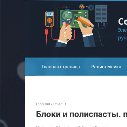
Перейти
к
контенту
С
Эле
ру
Главная страница
Радиотехника
Главная
»
Ремонт
Блоки и полиспасты. 