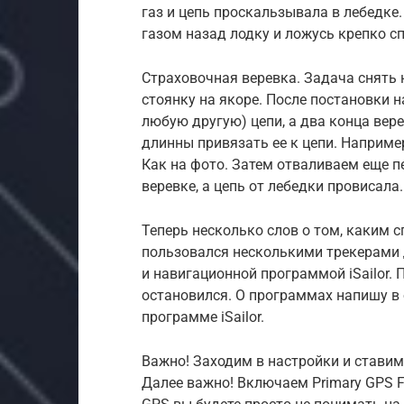
газ и цепь проскальзывала в лебедке
газом назад лодку и ложусь крепко с
Страховочная веревка. Задача снять 
стоянку на якоре. После постановки 
любую другую) цепи, а два конца вере
длинны привязать ее к цепи. Например
Как на фото. Затем отваливаем еще п
веревке, а цепь от лебедки провисала.
Теперь несколько слов о том, каким с
пользовался несколькими трекерами для
и навигационной программой iSailor. 
остановился. О программах напишу в о
программе iSailor.
Важно! Заходим в настройки и ставим 
Далее важно! Включаем Primary GPS Fa