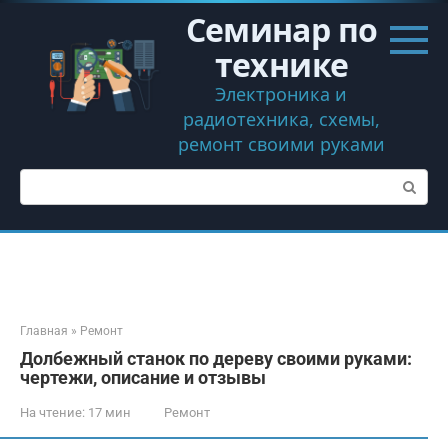
Перейти
Семинар по
к
контенту
технике
Электроника и
радиотехника, схемы,
ремонт своими руками
Поиск:
Главная
»
Ремонт
Долбежный станок по дереву своими руками:
чертежи, описание и отзывы
На чтение:
17 мин
Ремонт