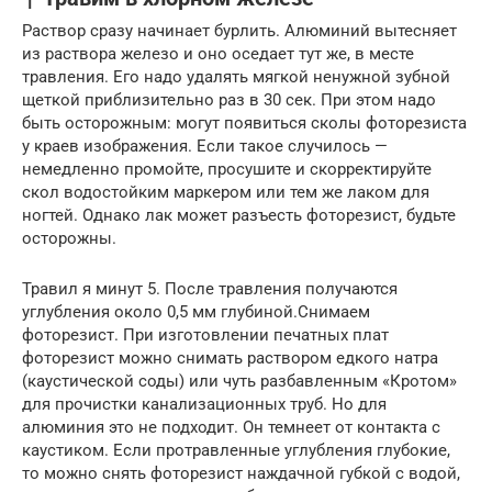
Раствор сразу начинает бурлить. Алюминий вытесняет
из раствора железо и оно оседает тут же, в месте
травления. Его надо удалять мягкой ненужной зубной
щеткой приблизительно раз в 30 сек. При этом надо
быть осторожным: могут появиться сколы фоторезиста
у краев изображения. Если такое случилось —
немедленно промойте, просушите и скорректируйте
скол водостойким маркером или тем же лаком для
ногтей. Однако лак может разъесть фоторезист, будьте
осторожны.
Травил я минут 5. После травления получаются
углубления около 0,5 мм глубиной.Снимаем
фоторезист. При изготовлении печатных плат
фоторезист можно снимать раствором едкого натра
(каустической соды) или чуть разбавленным «Кротом»
для прочистки канализационных труб. Но для
алюминия это не подходит. Он темнеет от контакта с
каустиком. Если протравленные углубления глубокие,
то можно снять фоторезист наждачной губкой с водой,