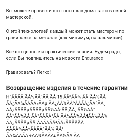
Вы можете провести этот опыт как дома так и в своей
мастерской.
С этой технологией каждый может стать мастером по
гравировке на металле (как минимум, на алюминии).
Всё это ценные и практические знания. Будем рады,
если Вы подпишитесь на новости Endurance
Гравировать? Легко!
Возвращение изделия в течение гарантии
Н°ÃÂÃÂ¸ÃÂ½ÃÂ°ÃÂ ÃÂ 15-ÃÂ³ÃÂ¾ ÃÂ´ÃÂ½ÃÂ
ÃÂ¿ÃÂ¾ÃÂÃÂ»ÃÂµ ÃÂ¿ÃÂ¾ÃÂºÃÂÃÂ¿ÃÂºÃÂ¸
ÃÂ¿ÃÂÃÂµÃÂÃÂµÃÂ½ÃÂ·ÃÂ¸ÃÂ¸ ÃÂ½ÃÂ°
ÃÂ²ÃÂ¾ÃÂ·ÃÂ²ÃÂÃÂ°ÃÂ ÃÂ¼ÃÂ¾ÃÂ¶ÃÂ½ÃÂ¾
ÃÂ¿ÃÂÃÂµÃÂ´ÃÂÃÂÃÂ²ÃÂ»ÃÂÃÂÃÂ
ÃÂÃÂ¾ÃÂ»ÃÂÃÂºÃÂ¾ ÃÂ²
ÃÂ¾ÃÂÃÂ½ÃÂ¾ÃÂÃÂµÃÂ½ÃÂ¸ÃÂ¸