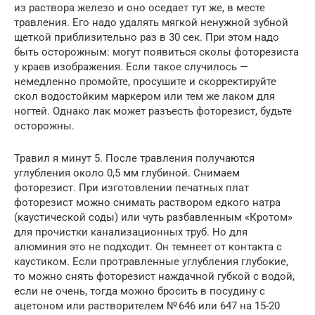
из раствора железо и оно оседает тут же, в месте
травления. Его надо удалять мягкой ненужной зубной
щеткой приблизительно раз в 30 сек. При этом надо
быть осторожным: могут появиться сколы фоторезиста
у краев изображения. Если такое случилось —
немедленно промойте, просушите и скорректируйте
скол водостойким маркером или тем же лаком для
ногтей. Однако лак может разъесть фоторезист, будьте
осторожны.
Травил я минут 5. После травления получаются
углубления около 0,5 мм глубиной. Снимаем
фоторезист. При изготовлении печатных плат
фоторезист можно снимать раствором едкого натра
(каустической соды) или чуть разбавленным «Кротом»
для прочистки канализационных труб. Но для
алюминия это не подходит. Он темнеет от контакта с
каустиком. Если протравленные углубления глубокие,
то можно снять фоторезист наждачной губкой с водой,
если не очень, тогда можно бросить в посудину с
ацетоном или растворителем № 646 или 647 на 15-20