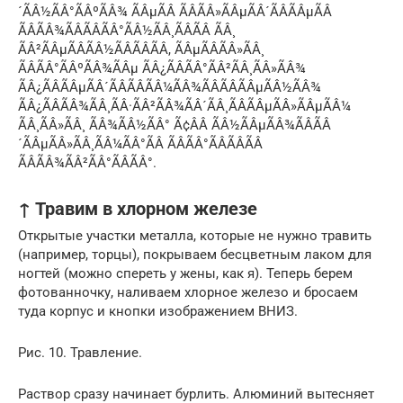
´ÃÂ½ÃÂ°ÃÂºÃÂ¾ ÃÂµÃÂ ÃÂÃÂ»ÃÂµÃÂ´ÃÂÃÂµÃÂ
ÃÂÃÂ¾ÃÂÃÂÃÂ°ÃÂ½ÃÂ¸ÃÂÃÂ ÃÂ¸
ÃÂ²ÃÂµÃÂÃÂ½ÃÂÃÂÃÂ, ÃÂµÃÂÃÂ»ÃÂ¸
ÃÂÃÂ°ÃÂºÃÂ¾ÃÂµ ÃÂ¿ÃÂÃÂ°ÃÂ²ÃÂ¸ÃÂ»ÃÂ¾
ÃÂ¿ÃÂÃÂµÃÂ´ÃÂÃÂÃÂ¼ÃÂ¾ÃÂÃÂÃÂµÃÂ½ÃÂ¾
ÃÂ¿ÃÂÃÂ¾ÃÂ¸ÃÂ·ÃÂ²ÃÂ¾ÃÂ´ÃÂ¸ÃÂÃÂµÃÂ»ÃÂµÃÂ¼
ÃÂ¸ÃÂ»ÃÂ¸ ÃÂ¾ÃÂ½ÃÂ° Ã¢ÂÂ ÃÂ½ÃÂµÃÂ¾ÃÂÃÂ
´ÃÂµÃÂ»ÃÂ¸ÃÂ¼ÃÂ°ÃÂ ÃÂÃÂ°ÃÂÃÂÃÂ
ÃÂÃÂ¾ÃÂ²ÃÂ°ÃÂÃÂ°.
↑ Травим в хлорном железе
Открытые участки металла, которые не нужно травить
(например, торцы), покрываем бесцветным лаком для
ногтей (можно спереть у жены, как я). Теперь берем
фотованночку, наливаем хлорное железо и бросаем
туда корпус и кнопки изображением ВНИЗ.
Рис. 10. Травление.
Раствор сразу начинает бурлить. Алюминий вытесняет