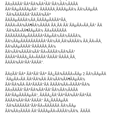
ÃÂ±ÃÂÃÂ°ÃÂºÃÂ¾ÃÂ²ÃÂ°ÃÂ½ÃÂ½ÃÂÃÂ
ÃÂ²ÃÂµÃÂÃÂµÃÂ¹. ÃÂÃÂÃÂ¸ÃÂÃÂµÃÂ¼ ÃÂ½ÃÂµÃÂ
´ÃÂ¾ÃÂÃÂÃÂ°ÃÂÃÂ¾ÃÂº
ÃÂÃÂµÃÂÃÂ½ÃÂ¸ÃÂÃÂµÃÂÃÂºÃÂ¸
ÃÂÃÂ»ÃÂ¾ÃÂ¶ÃÂ½ÃÂÃÂ ÃÂ¸ÃÂ·ÃÂ´ÃÂµÃÂ»ÃÂ¸ÃÂ¹ ÃÂ
´ÃÂ¾ÃÂ»ÃÂ¶ÃÂµÃÂ½ ÃÂ±ÃÂÃÂÃÂ
ÃÂÃÂÃÂÃÂµÃÂÃÂÃÂ²ÃÂµÃÂ½ÃÂ½ÃÂÃÂ¼,
ÃÂ½ÃÂµÃÂÃÂÃÂÃÂÃÂ°ÃÂ½ÃÂ¸ÃÂ¼ÃÂÃÂ¼ ÃÂ¸ÃÂ»ÃÂ¸
ÃÂ¼ÃÂµÃÂÃÂ°ÃÂÃÂÃÂ¸ÃÂ¼
ÃÂ½ÃÂ¾ÃÂÃÂ¼ÃÂ°ÃÂ»ÃÂÃÂ½ÃÂ¾ÃÂ¹
ÃÂÃÂºÃÂÃÂ¿ÃÂ»ÃÂÃÂ°ÃÂÃÂ°ÃÂÃÂ¸ÃÂ¸
ÃÂÃÂ¾ÃÂ²ÃÂ°ÃÂÃÂ°.
ÃÂ¢ÃÂ°ÃÂº ÃÂºÃÂ°ÃÂº ÃÂ¿ÃÂ¾ÃÂÃÂ»ÃÂµ 2 ÃÂ½ÃÂµÃÂ
´ÃÂµÃÂ»ÃÂ ÃÂ²ÃÂ¾ÃÂ·ÃÂ¼ÃÂ¾ÃÂ¶ÃÂµÃÂ½
ÃÂ²ÃÂ¾ÃÂ·ÃÂ²ÃÂÃÂ°ÃÂ ÃÂÃÂ¾ÃÂ»ÃÂÃÂºÃÂ¾
ÃÂ±ÃÂÃÂ°ÃÂºÃÂ¾ÃÂ²ÃÂ°ÃÂ½ÃÂ½ÃÂÃÂ
ÃÂ²ÃÂµÃÂÃÂµÃÂ¹, ÃÂÃÂ¿ÃÂ°ÃÂºÃÂ¾ÃÂ²ÃÂºÃÂ
ÃÂÃÂ¾ÃÂ²ÃÂ°ÃÂÃÂ° ÃÂ¿ÃÂÃÂµÃÂ
´ÃÂ¾ÃÂÃÂÃÂ°ÃÂ²ÃÂ»ÃÂÃÂÃÂ ÃÂ½ÃÂµ
ÃÂ¾ÃÂ±ÃÂÃÂ·ÃÂ°ÃÂÃÂµÃÂ»ÃÂÃÂ½ÃÂ¾. ÃÂÃÂ