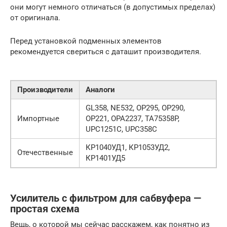
они могут немного отличаться (в допустимых пределах)
от оригинала.
Перед установкой подменных элементов
рекомендуется свериться с даташит производителя.
Производители
Аналоги
GL358, NE532, OP295, OP290,
Импортные
OP221, OPA2237, TA75358P,
UPC1251C, UPC358C
КР1040УД1, КР1053УД2,
Отечественные
КР1401УД5
Усилитель с фильтром для сабвуфера —
простая схема
Вещь, о которой мы сейчас расскажем, как понятно из