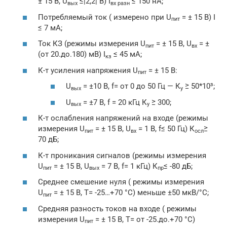
± 15 В, U
≤|2,2| В) I
≤ 150 нА;
вых
вх разн
Потребляемый ток ( измерено при U
= ± 15 В) I
пит
≤ 7 мА;
Ток КЗ (режимы измерения U
= ± 15 В, U
= ±
пит
вх
(от 20.до.180) мВ) I
≤ 45 мА;
кз
К-т усиления напряжения U
= ± 15 В:
пит
U
= ±10 В, f= от 0 до 50 Гц — К
≥ 50*10³;
вых
у
U
= ±7 В, f = 20 кГц К
≥ 300;
вых
у
К-т ослабления напряжений на входе (режимы
измерения U
= ± 15 В, U
= 1 В, f≤ 50 Гц) К
≥
пит
вх
осл
70 дБ;
К-т проникания сигналов (режимы измерения
U
= ± 15 В, U
= 7 В, f= 1 кГц) К
≤ -80 дБ;
пит
вых
пр
Среднее смешение нуля ( режимы измерения
U
= ± 15 В, T= -25…+70 °C) меньше ±50 мкВ/°C;
пит
Средняя разность токов на входе ( режимы
измерения U
= ± 15 В, T= от -25.до.+70 °C)
пит