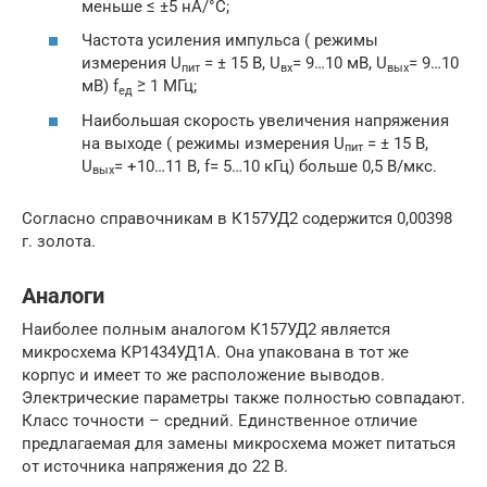
меньше ≤ ±5 нА/°C;
Частота усиления импульса ( режимы
измерения U
= ± 15 В, U
= 9…10 мВ, U
= 9…10
пит
вх
вых
мВ) f
≥ 1 МГц;
ед
Наибольшая скорость увеличения напряжения
на выходе ( режимы измерения U
= ± 15 В,
пит
U
= +10…11 В, f= 5…10 кГц) больше 0,5 В/мкс.
вых
Согласно справочникам в К157УД2 содержится 0,00398
г. золота.
Аналоги
Наиболее полным аналогом К157УД2 является
микросхема КР1434УД1А. Она упакована в тот же
корпус и имеет то же расположение выводов.
Электрические параметры также полностью совпадают.
Класс точности – средний. Единственное отличие
предлагаемая для замены микросхема может питаться
от источника напряжения до 22 В.