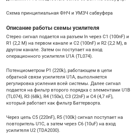
Схема принципиальная ФНЧ и УМЗЧ сабвуфера
Описание работы схемы усилителя
Стерео сигнал подается на разъем In через C1 (100nF) и
R1 (2,2 М) на первом канале и C2 (100nF) и R2 (2,2 М), в
другом канале. Затем он поступает на вход
операционного усилителя U1A (TL074).
Потенциометром P1 (220k), работающем в цепи
обратной связи усилителя U1A, выполняется
регулировка усиления всей системы. Далее сигнал
подается на фильтр второго порядка с элементами U1B
(TL074), R3 (68k), R4 (150к), C3 (22nF) и C4 (4,7 nF),
который работает как фильтр Баттерворта.
Через цепь C5 (220nF), R5 (100k) сигнал поступает на
повторитель U1C, а затем через C6 (10uF) на вход
усилителя U2 (TDA2030).