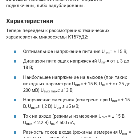
подключены, либо задублированы.
Характеристики
Теперь перейдём к рассмотрению технических
характеристик микросхемы К157УД2:
Оптимальное напряжение питания U
= ± 15 В;
пит
Диапазон питающих напряжений U
= от ± 3 до
пит
18 В;
Наибольшее напряжение на выходе (при таких
исходных параметрах U
= ± 15 В, U
= ± от 25 до
пит
вх
200 мВ) U
≥ ±13 В;
вых
max
Напряжение смещения (измерено при U
= ± 15
пит
В, U
≤ 1,2 В) U
≤ ±5 мВ;
вых
см
Ток на входе (режимы измерения U
= ± 15 В,
пит
U
≤ 2,2 В) I
.≤ 500 нА;
вых
вх
Разность токов входа (режимы измерения U
=
пит