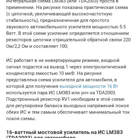
Интегральная схема LM383 (или TDA2003) проста в
применении. На рисунке показана практическая схема
(с цепочкой, увеличивающей высокочастотную
стабильность), предназначенная для простого
звукового автомобильного усилителя мощностью 5.5
Ватт. В этой схеме усиление определяется отношением
резисторов цепочки отрицательной обратной связи 220
Ом/2,2 Ом и составляет 100;
ИС работает в не инвертирующем режиме, входной
сигнал подастся на вывод 1 через электролитический
конденсатор емкостью 10 мкФ. На рисунке
представлена схема усилителя для автомобиля, в
которой для получения
выходной мощности 16 Вт
используется пара ИС LM383 или унч на TDA2003.
Подстроенный резистор RV1 необходим в этой схеме
для регулировки баланса выходных напряжений покоя
обеих ИС и тем самым обеспечивает минимальный ток
покоя схемы.
16-ваттный мостовой усилитель на ИС LM383
(TDA2003) для автомобиля.