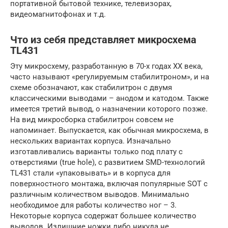
портативной бытовой технике, телевизорах,
видеомагнитофонах и т.д.
Что из себя представляет микросхема
TL431
Эту микросхему, разработанную в 70-х годах ХХ века,
часто называют «регулируемым стабилитроном», и на
схеме обозначают, как стабилитрон с двумя
классическими выводами – анодом и катодом. Также
имеется третий вывод, о назначении которого позже.
На вид микросборка стабилитрон совсем не
напоминает. Выпускается, как обычная микросхема, в
нескольких вариантах корпуса. Изначально
изготавливались варианты только под плату с
отверстиями (true hole), с развитием SMD-технологий
TL431 стали «упаковывать» и в корпуса для
поверхностного монтажа, включая популярные SOT с
различным количеством выводов. Минимально
необходимое для работы количество ног – 3.
Некоторые корпуса содержат большее количество
выводов. Излишние ножки либо никуда не