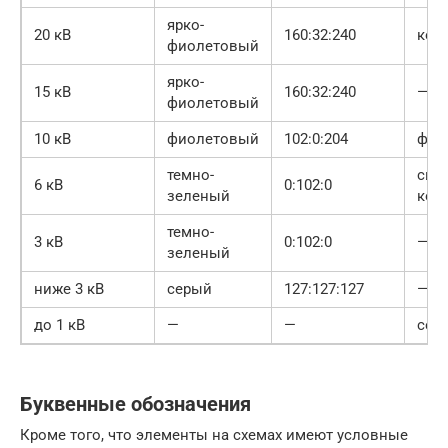
ярко-
20 кВ
160:32:240
кор
фиолетовый
ярко-
15 кВ
160:32:240
—
фиолетовый
10 кВ
фиолетовый
102:0:204
фио
темно-
свет
6 кВ
0:102:0
зеленый
кор
темно-
3 кВ
0:102:0
—
зеленый
ниже 3 кВ
серый
127:127:127
—
до 1 кВ
—
—
сер
Буквенные обозначения
Кроме того, что элементы на схемах имеют условные