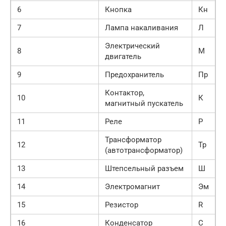
6
Кнопка
Кн
7
Лампа накаливания
Л
Электрический
8
М
двигатель
9
Предохранитель
Пр
Контактор,
10
К
магнитный пускатель
11
Реле
Р
Трансформатор
12
Тр
(автотрансформатор)
13
Штепсельный разъем
Ш
14
Электромагнит
Эм
15
Резистор
R
16
Конденсатор
С