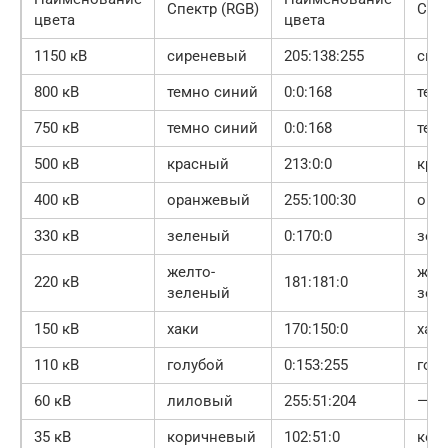
Спектр (RGB)
Спек
цвета
цвета
1150 кВ
сиреневый
205:138:255
сир
800 кВ
темно синий
0:0:168
тем
750 кВ
темно синий
0:0:168
тем
500 кВ
красный
213:0:0
кра
400 кВ
оранжевый
255:100:30
ора
330 кВ
зеленый
0:170:0
зел
желто-
жел
220 кВ
181:181:0
зеленый
зел
150 кВ
хаки
170:150:0
хак
110 кВ
голубой
0:153:255
гол
60 кВ
лиловый
255:51:204
—
35 кВ
коричневый
102:51:0
кор