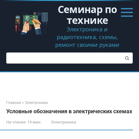
Перейти
Семинар по
к
контенту
технике
Электроника и
радиотехника, схемы,
ремонт своими руками
Поиск:
Главная
»
Электроника
Условные обозначения в электрических схемах
На чтение:
19 мин
Электроника