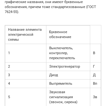
графические названия, они имеют буквенные
обозначения, причем тоже стандартизованные (ГОСТ
7624-55).
Название элемента
Буквенное
электрической
обозначение
схемы
Выключатель,
1
контролер,
В
переключатель
2
Электрогенератор
Г
3
Диод
Д
4
Выпрямитель
Вп
Звуковая
5
сигнализация
Зв
(звонок, сирена)