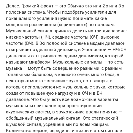
Далее. Громкий фронт — это Обычно это или 2-х или 3-х
полосная система. Чтобы подобрать усилители для
поканального усиления нужно понимать какие
мощности рассеваются («прилетают») по полосам.
Музыкальный сигнал принято делить на три диапазона:
низкие частоты (НЧ), средние частоты (СЧ), высокие
частоты (ВЧ). В 3-х полосной системе каждый диапазон
отыгрывает отдельный динамик, в 2-полосной — НЧ/СЧ
диапазоны отыгрываются одним динамиком, который
называют мидбасом. Музыкальные сигналы — то есть
музыка — могут быть совершенно разными, с разным
тональным балансом, в каких-то очень много баса, в
некоторых много звенящих звуков, есть жанры, в
которых используются не музыкальные звуки, которые
создают повышенную нагрузку и в СЧ и в ВЧ
диапазоне. Что бы учесть все возможные варианты
музыкальных сигналов при проектировании
акустических систем, в звукотехнике ввели понятие —
обобщенный музыкальный сигнал. Это статический
шумовой сигнал, усредненный по всем жанрам.
Количество верхов, середины и низов в этом сигнале