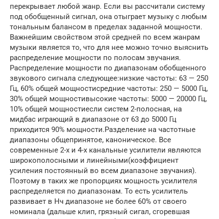
перекрывает любой жанр. Если вы рассчитали систему
под обобщенный сигнал, она отыграет музыку с любым
тональным балансом в пределах заданной мощности.
Важнейшим свойством этой средней по всем жанрам
музыки является то, что для нее можно точно выяснить
распределение мощности по полосам звучания.
Распределение мощности по диапазонам обобщенного
звукового сигнала следующее:низкие частоты: 63 — 250
Гц, 60% общей мощностисредние частоты: 250 — 5000 Гц,
30% общей мощностивысокие частоты: 5000 — 20000 Гц,
10% общей мощностиесли систем 2-полосная, на
мидбас играющий в диапазоне от 63 до 5000 Гц
приходится 90% мощности.Разделение на частотные
диапазоны общепринятое, каноническое. Все
современные 2-х и 4-х канальные усилители являются
широкополосными и линейными(коэффициент
усиления постоянный во всем диапазоне звучания).
Поэтому в таких же пропорциях мощность усилителя
распределяется по диапазонам. То есть усилитель
развивает в Нч диапазоне не более 60% от своего
номинала (дальше клип, грязный сигал, сгоревшая