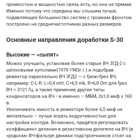
громкостью и мощностью связь есть, но она не прямая.
Именно потому что середину мы слышим лучше,
подавляющее большинство систем с громким фронтом
построено на среднечастотниках разных размеров.
Основные направления доработки S-30
Высокие — «сыпят»
Можно улучшить, установив более старые ВЧ 3ГД-2 с
шёлковыми куполами(1979-1983г.г.) и подобрав
режектор параллельно ВЧ 3ГД2 — с fреж=fрез ВЧ,
например: C-L-R: L=0,4 mH, C=6,5 mk, R=6,8 Om для fрез
ВЧ = 3121 Гц, а также применив другие типы
конденсаторов на ВЧ –а именно – МБМ, 2х1,0 мкф х 160
в.
Увеличивать емкость в режекторе более 6,5 мкф не
желательно – лучше играть индуктивностью для
настройки контура. Возможно, придётся регулировать
коэффициент деления в резистивном делителе на ВЧ (в
«родном» ВЧ-фильтре движки подстроечников стоят на