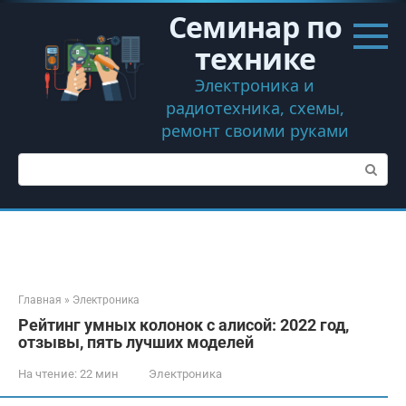
Перейти
Семинар по
к
контенту
технике
Электроника и
радиотехника, схемы,
ремонт своими руками
Поиск:
Главная
»
Электроника
Рейтинг умных колонок с алисой: 2022 год,
отзывы, пять лучших моделей
На чтение:
22 мин
Электроника