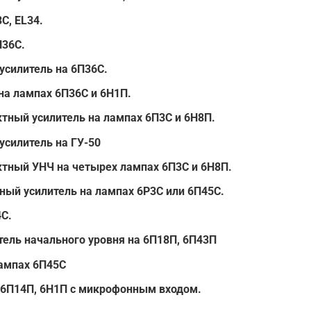
С, EL34.
П36С.
усилитель на 6П36С.
на лампах 6П36С и 6Н1П.
тный усилитель на лампах 6П3С и 6Н8П.
усилитель на ГУ-50
ктный УНЧ на четырех лампах 6П3С и 6Н8П.
ый усилитель на лампах 6Р3С или 6П45С.
4С.
ель начального уровня на 6П18П, 6П43П
ампах 6П45С
 6П14П, 6Н1П с микрофонным входом.