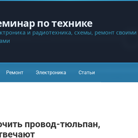
еминар по технике
ктроника и радиотехника, схемы, ремонт своими
ками
Ремонт
Электроника
Статьи
ючить провод-тюльпан,
отвечают