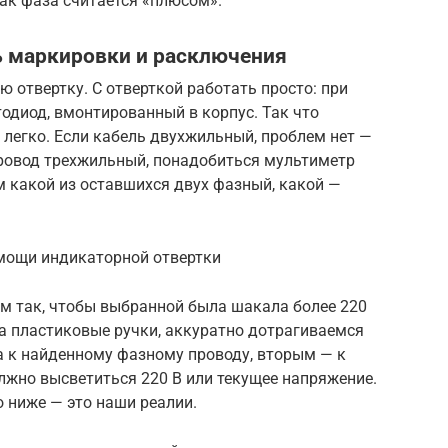
как фаза считается «плюсом».
ь маркировки и расключения
 отвертку. С отверткой работать просто: при
тодиод, вмонтированный в корпус. Так что
легко. Если кабель двухжильный, проблем нет —
провод трехжильный, понадобиться мультиметр
м какой из оставшихся двух фазный, какой —
мощи индикаторной отвертки
м так, чтобы выбранной была шакала более 220
за пластиковые ручки, аккуратно дотрагиваемся
 к найденному фазному проводу, вторым — к
лжно высветиться 220 В или текущее напряжение.
 ниже — это наши реалии.