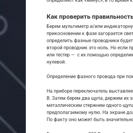
определяют как «минус», в то время 
Как проверить правильност
Берем мультиметр и/или индикаторную
прикосновении к фазе загорается све
определить фазные проводники будет 
второй проводник это ноль. Но если 
или тестер — с их помощью определи
нулевой.
Определение фазного провода при по
На приборе переключатель выставляе
В. Затем берем два щупа, держим их 
металлическим стержнем одного щупа
предполагаемому нулю. На экране до
По факту оно может быть значительно