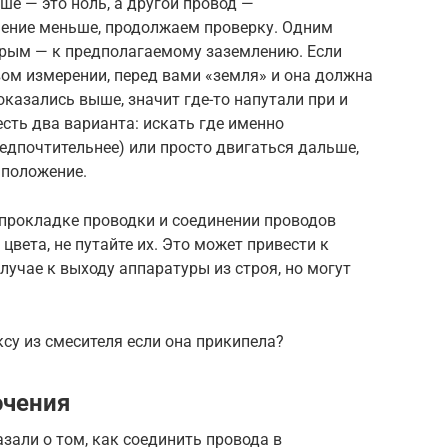
ше — это ноль, а другой провод —
чение меньше, продолжаем проверку. Одним
орым — к предполагаемому заземлению. Если
ом измерении, перед вами «земля» и она должна
оказались выше, значит где-то напутали при и
есть два варианта: искать где именно
едпочтительнее) или просто двигаться дальше,
 положение.
и прокладке проводки и соединении проводов
цвета, не путайте их. Это может привести к
учае к выходу аппаратуры из строя, но могут
ксу из смесителя если она прикипела?
ючения
али о том, как соединить провода в