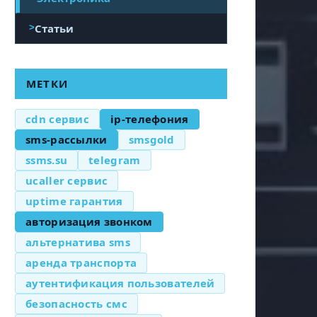
Статьи
МЕТКИ
cdn сервис
ip-телефония
sms-рассылки
smsgold
ssms.su
telegram
ucaller сервис
uptime гарантия
авторизация звонком
альтернатива sms
аренда транспорта
аутентификация пользователей
безопасность смс