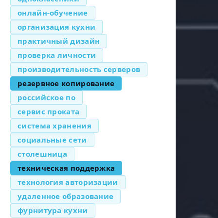
онлайн-обучение
организация кухни
практичный дизайн
проверка личности
производительность серверов
резервное копирование
российское по
сервис проката
система хранения
социальные сети
столешница
техническая поддержка
технология авторизации
удаленное образование
фурнитура кухни