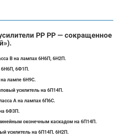
усилители PP PP — сокращенное
й»).
асса В на лампах 6Н6П, 6Н2П.
 6Н6П, 6Ф1П.
 на лампе 6Н9С.
мповый усилитель на 6П14П.
ласса А на лампах 6П6С.
на 6Ф3П.
алинейным оконечным каскадом на 6П14П.
ый усилитель на 6П14П, 6Н2П.