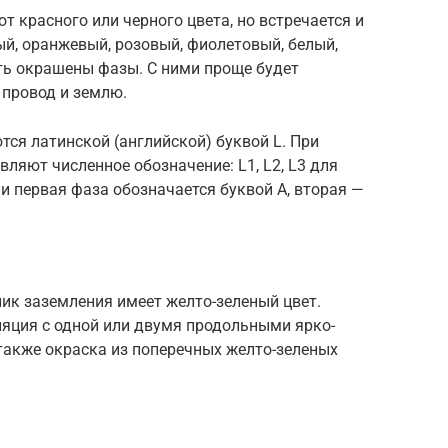
 красного или черного цвета, но встречается и
ый, оранжевый, розовый, фиолетовый, белый,
ыть окрашены фазы. С ними проще будет
 провод и землю.
ся латинской (английской) буквой L. При
вляют численное обозначение: L1, L2, L3 для
ии первая фаза обозначается буквой A, вторая —
ик заземления имеет желто-зеленый цвет.
ляция с одной или двумя продольными ярко-
также окраска из поперечных желто-зеленых