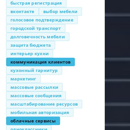
быстрая регистрация
вконтакте
выбор мебели
голосовое подтверждение
городской транспорт
долговечность мебели
защита бюджета
интерьер кухни
коммуникация клиентов
кухонный гарнитур
маркетинг
массовые рассылки
массовые сообщения
масштабирование ресурсов
мобильная авторизация
облачные сервисы
одноклассники