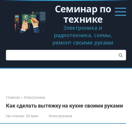
Перейти
Семинар по
к
контенту
технике
Электроника и
радиотехника, схемы,
ремонт своими руками
Поиск:
Главная
»
Электроника
Как сделать вытяжку на кухне своими руками
На чтение:
23 мин
Электроника