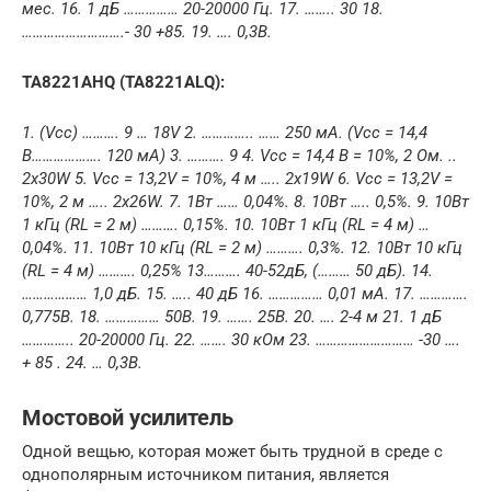
мес. 16. 1 дБ …………… 20-20000 Гц. 17. …….. 30 18.
……………………….- 30 +85. 19. …. 0,3В.
TA8221AHQ (TA8221ALQ):
1. (Vcc) ………. 9 … 18V 2. ………….. …… 250 мА. (Vcc = 14,4
В………………. 120 мА) 3. ………. 9 4. Vcc = 14,4 В = 10%, 2 Ом. ..
2x30W 5. Vcc = 13,2V = 10%, 4 м ….. 2x19W 6. Vcc = 13,2V =
10%, 2 м ….. 2x26W. 7. 1Вт …… 0,04%. 8. 10Вт ….. 0,5%. 9. 10Вт
1 кГц (RL = 2 м) ………. 0,15%. 10. 10Вт 1 кГц (RL = 4 м) …
0,04%. 11. 10Вт 10 кГц (RL = 2 м) ………. 0,3%. 12. 10Вт 10 кГц
(RL = 4 м) ………. 0,25% 13………. 40-52дБ, (……… 50 дБ). 14.
……………… 1,0 дБ. 15. ….. 40 дБ 16. …………… 0,01 мА. 17. ………….
0,775В. 18. …………… 50В. 19. ……. 25В. 20. …. 2-4 м 21. 1 дБ
………….. 20-20000 Гц. 22. ……. 30 кОм 23. ……………………… -30 ….
+ 85 . 24. … 0,3В.
Мостовой усилитель
Одной вещью, которая может быть трудной в среде с
однополярным источником питания, является