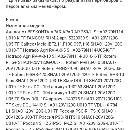
* Для новых Заказчиков, по результатам переговоров с
персональным менеджером.
Бренд
Импортная модель
Аналог от BESKONTA APAR APAR AR 250/U SHA02-79N114-
U010-K-TF FANCOM RHM.2 арт. 5220030 SHA01-20V120G-
U05-TF Galltec+Mela IBF2.11.F100.C97.1K6 SHA01-20V120G-
U010-TF Hotraco Agri RV-A-0-5 SHA02-79N114-U05-K-TF
Hotraco Agri RV-A-0-10 SHA02-79N114-U010-K-TF Rotem
RHS+ SHA01-20V120G-U03-TF Rotem P-RHS-010 SHA01-
20V120G-U010-TF Rotem P-RHS-10PL SHA01-20V120G-U03-
TF Rotem P-RHS-420 SHA01-20V120G-I420-TF Rotem RHS-10
Plus SHA01-20V120G-U03-TF Skov DOL 14 SHA01-20V120G-
U010-TF Skov DOL 104 артикул 140263 SHA01-20V120G-
U010-TF Skov DOL 104 артикул 140274 SHA01-20V120G-
U05-TF Skov DOL 104 артикул 140275 SHA01-20V120G-U03-
TF Skov DOL 14HQ SHA01-20V120G-U010-TF VDL HX-784-I-
L1 SHA01-20V120G-U01-TF Россия PSC-RHТS10 SHA01-
20V120G-U03-TF Россия PSC-RHТS10 SHA01-20V120G-
U010-TF Россия SH Z51P5-31P-LZ SHA01-20V120G-U010-TF
Россия SH Z51P5-33P-Z SHA01-20V120G-U03-TF Россия SH