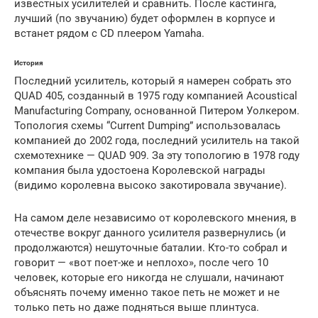
известных усилителей и сравнить. После кастинга,
лучший (по звучанию) будет оформлен в корпусе и
встанет рядом с CD плеером Yamaha.
История
Последний усилитель, который я намерен собрать это
QUAD 405, созданный в 1975 году компанией Acoustical
Manufacturing Company, основанной Питером Уолкером.
Топология схемы “Current Dumping” использовалась
компанией до 2002 года, последний усилитель на такой
схемотехнике — QUAD 909. За эту топологию в 1978 году
компания была удостоена Королевской награды
(видимо королевна высоко закотировала звучание).
На самом деле независимо от королевского мнения, в
отечестве вокруг данного усилителя развернулись (и
продолжаются) нешуточные баталии. Кто-то собрал и
говорит — «вот поет-же и неплохо», после чего 10
человек, которые его никогда не слушали, начинают
объяснять почему именно такое петь не может и не
только петь но даже подняться выше плинтуса.