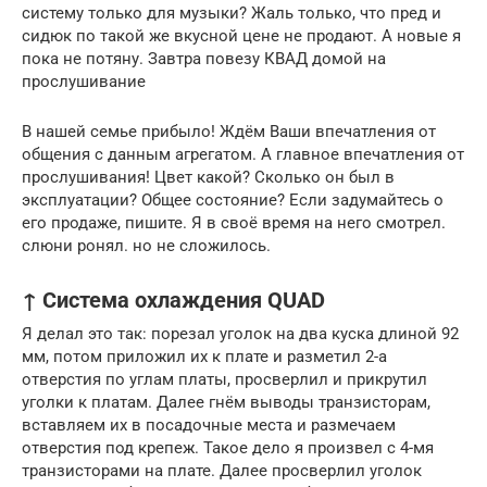
систему только для музыки? Жаль только, что пред и
сидюк по такой же вкусной цене не продают. А новые я
пока не потяну. Завтра повезу КВАД домой на
прослушивание
В нашей семье прибыло! Ждём Ваши впечатления от
общения с данным агрегатом. А главное впечатления от
прослушивания! Цвет какой? Сколько он был в
эксплуатации? Общее состояние? Если задумайтесь о
его продаже, пишите. Я в своё время на него смотрел.
слюни ронял. но не сложилось.
↑ Система охлаждения QUAD
Я делал это так: порезал уголок на два куска длиной 92
мм, потом приложил их к плате и разметил 2-а
отверстия по углам платы, просверлил и прикрутил
уголки к платам. Далее гнём выводы транзисторам,
вставляем их в посадочные места и размечаем
отверстия под крепеж. Такое дело я произвел с 4-мя
транзисторами на плате. Далее просверлил уголок