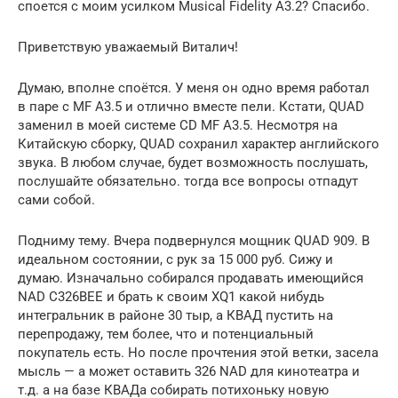
споется с моим усилком Musical Fidelity А3.2? Спасибо.
Приветствую уважаемый Виталич!
Думаю, вполне споётся. У меня он одно время работал
в паре с MF А3.5 и отлично вместе пели. Кстати, QUAD
заменил в моей системе CD MF А3.5. Несмотря на
Китайскую сборку, QUAD сохранил характер английского
звука. В любом случае, будет возможность послушать,
послушайте обязательно. тогда все вопросы отпадут
сами собой.
Подниму тему. Вчера подвернулся мощник QUAD 909. В
идеальном состоянии, с рук за 15 000 руб. Сижу и
думаю. Изначально собирался продавать имеющийся
NAD C326BEE и брать к своим XQ1 какой нибудь
интегральник в районе 30 тыр, а КВАД пустить на
перепродажу, тем более, что и потенциальный
покупатель есть. Но после прочтения этой ветки, засела
мысль — а может оставить 326 NAD для кинотеатра и
т.д. а на базе КВАДа собирать потихоньку новую