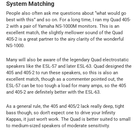
System Matching
People also often ask me questions about “what would go
best with this” and so on. For a long time, I ran my Quad 405-
2 with a pair of Yamaha NS-1000M monitors. This is an
excellent match, the slightly mellower sound of the Quad
405-2 is a great partner to the airy clarity of the wonderful
NS-1000.
Many will also be aware of the legendary Quad electrostatic
speakers like the ESL-57 and later ESL-63. Quad designed the
405 and 405-2 to run these speakers, so this is also an
excellent match, though as a commenter pointed out, the
ESL-57 can be too tough a load for many amps, so the 405
and 405-2 are definitely better with the ESL-63.
As a general rule, the 405 and 405/2 lack really deep, tight
bass though, so don’t expect one to drive your Infinity
Kappas, it just won’t work. The Quad is better suited to small
to medium-sized speakers of moderate sensitivity.