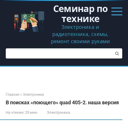
Перейти
Семинар по
к
контенту
технике
Электроника и
радиотехника, схемы,
ремонт своими руками
Поиск:
Главная
»
Электроника
В поисках «поющего» quad 405-2. наша версия
На чтение:
29 мин
Электроника