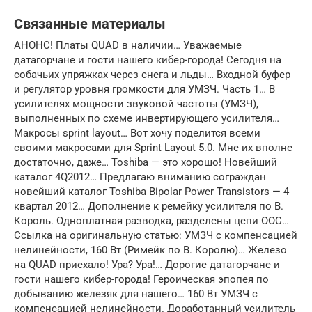
Связанные материалы
АНОНС! Платы QUAD в наличии… Уважаемые
датагорчане и гости нашего кибер-города! Сегодня на
собачьих упряжках через снега и льды… Входной буфер
и регулятор уровня громкости для УМЗЧ. Часть 1… В
усилителях мощности звуковой частоты (УМЗЧ),
выполненных по схеме инвертирующего усилителя…
Макросы sprint layout… Вот хочу поделится всеми
своими макросами для Sprint Layout 5.0. Мне их вполне
достаточно, даже… Toshiba — это хорошо! Новейший
каталог 4Q2012… Предлагаю вниманию сограждан
новейший каталог Toshiba Bipolar Power Transistors — 4
квартал 2012… Дополнение к ремейку усилителя по В.
Король. Одноплатная разводка, разделены цепи ООС…
Ссылка на оригинальную статью: УМЗЧ с компенсацией
нелинейности, 160 Вт (Римейк по В. Королю)… Железо
на QUAD приехало! Ура? Ура!… Дорогие датагорчане и
гости нашего кибер-города! Героическая эпопея по
добыванию железяк для нашего… 160 Вт УМЗЧ с
компенсацией нелинейности. Доработанный усилитель