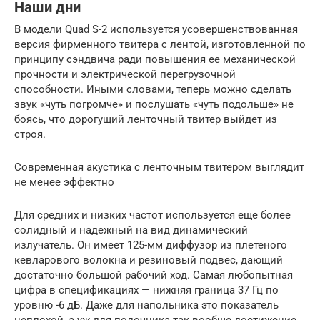
Наши дни
В модели Quad S-2 используется усовершенствованная
версия фирменного твитера с лентой, изготовленной по
принципу сэндвича ради повышения ее механической
прочности и электрической перегрузочной
способности. Иными словами, теперь можно сделать
звук «чуть погромче» и послушать «чуть подольше» не
боясь, что дорогущий ленточный твитер выйдет из
строя.
Современная акустика с ленточным твитером выглядит
не менее эффектно
Для средних и низких частот используется еще более
солидный и надежный на вид динамический
излучатель. Он имеет 125-мм диффузор из плетеного
кевларового волокна и резиновый подвес, дающий
достаточно большой рабочий ход. Самая любопытная
цифра в спецификациях — нижняя граница 37 Гц по
уровню -6 дБ. Даже для напольника это показатель
неплохой, а уж для полочника так вообще достижение.