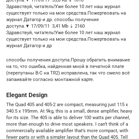
Здравствуй, читатель!Уже более 10 лет наш журнал
существует только на мои средства.Пожертвовать на
журнал Датагор и др. способы получения
доступа.▼ 17/09/11 ️ 3,41 Mb ⇣ 2160
Здравствуй, читатель!Уже более 10 лет наш журнал
существует только на мои средства.Пожертвовать на
журнал Датагор и др
способы получения доступа.Прошу обратить внимание
на то, что ошибка, найденная мной в печатной плате
(перепутаны В-С на TR2) исправлена, так что смело всё
запаивайте согласно монтажной карте.
Elegant Design
The Quad 405 and 405-2 are compact, measuring just 115 x
340.5 x 195mm. At 9kg, this is a small, dense amplifier, heavy
for its size. The 405 is able to deliver 100 watts per channel,
more than enough to drive most speakers. I can’t think of a
commercially available amplifier that’s more compact, with
fewer parts or with a simpler layout than the Quad 405. Tell