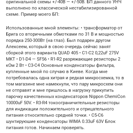
оригинальной схемы +/-40В — +/-50В. БП данного УНЧ
выполнено по классической нестабилизированной
схеме. Пример моего БП:
Использованные мной элементы: • трансформатор от
Брига со вторичными обмотками по 31 В и мощностью
порядка 250-300Вт (на глаз). Был подарен другом
Алексеем, который в свою очередь сейчас занят
сборкой этого варианта QUAD 405 • С1-С2 0,22uF 275V
MKT • D1-D4 — SF56 • R1-R2 разряжающие резисторы 2
кОм 2 Вт • С3-С4 Основные конденсаторы фильтра,
купленные мной по случаю в Киеве. Когда мне
потребовалась одна хитрая и редкая микросхемка, то в
том магазине мне намекнули, что пару микросхем они
не отправят и мне пришлось в нагрузку прикупить
парочку качественных конденсаторов Nippon ChemiCon
10000uF 50V. • R3-R4 токоограничительные резисторы
для индикации положительного и отрицательного
питания относительно средней точки. • С5-С6
шунтируюшие конденсаторы WIMA 0.33uF 63V Блок
питания готов. Начинаем проверять.