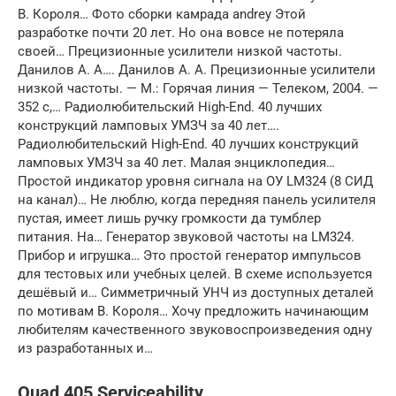
В. Короля… Фото сборки камрада andrey Этой
разработке почти 20 лет. Но она вовсе не потеряла
своей… Прецизионные усилители низкой частоты.
Данилов А. А…. Данилов А. А. Прецизионные усилители
низкой частоты. — М.: Горячая линия — Телеком, 2004. —
352 с,… Радиолюбительский High-End. 40 лучших
конструкций ламповых УМЗЧ за 40 лет….
Радиолюбительский High-End. 40 лучших конструкций
ламповых УМЗЧ за 40 лет. Малая энциклопедия…
Простой индикатор уровня сигнала на ОУ LM324 (8 СИД
на канал)… Не люблю, когда передняя панель усилителя
пустая, имеет лишь ручку громкости да тумблер
питания. На… Генератор звуковой частоты на LM324.
Прибор и игрушка… Это простой генератор импульсов
для тестовых или учебных целей. В схеме используется
дешёвый и… Симметричный УНЧ из доступных деталей
по мотивам В. Короля… Хочу предложить начинающим
любителям качественного звуковоспроизведения одну
из разработанных и…
Quad 405 Serviceability