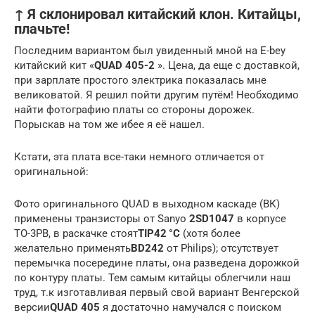
↑ Я склонировал китайский клон. Китайцы,
плачьте!
Последним вариантом был увиденный мной на E-bey
китайский кит «
QUAD 405-2
». Цена, да еще с доставкой,
при зарплате простого электрика показалась мне
великоватой. Я решил пойти другим путём! Необходимо
найти фотографию платы со стороны дорожек.
Порыскав на том же ибее я её нашел.
Кстати, эта плата все-таки немного отличается от
оригинальной:
Фото оригинального QUAD в выходном каскаде (ВК)
применены транзисторы от Sanyo
2SD1047
в корпусе
ТО-3РВ, в раскачке стоят
TIP42 °C
(хотя более
желательно применять
BD242
от Philips); отсутствует
перемычка посередине платы, она разведена дорожкой
по контуру платы. Тем самым китайцы облегчили наш
труд, т.к изготавливая первый свой вариант Венгерской
версии
QUAD 405
я достаточно намучался с поиском