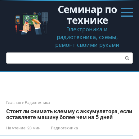
Перейти
Семинар по
к
контенту
технике
Электроника и
радиотехника, схемы,
ремонт своими руками
Поиск:
Главная
»
Радиотехника
Стоит ли снимать клемму с аккумулятора, если
оставляете машину более чем на 5 дней
На чтение:
23 мин
Радиотехника