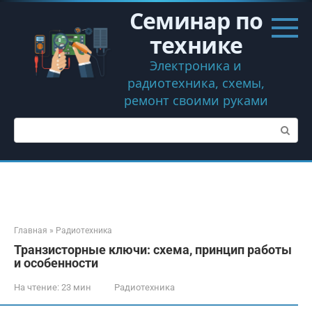
Перейти
Семинар по
к
контенту
технике
Электроника и
радиотехника, схемы,
ремонт своими руками
Поиск:
Главная
»
Радиотехника
Транзисторные ключи: схема, принцип работы
и особенности
На чтение:
23 мин
Радиотехника