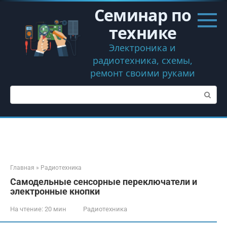
Перейти
Семинар по
к
контенту
технике
Электроника и
радиотехника, схемы,
ремонт своими руками
Поиск:
Главная
»
Радиотехника
Самодельные сенсорные переключатели и
электронные кнопки
На чтение:
20 мин
Радиотехника