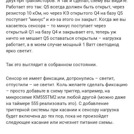
двух npn транзисторов. Я так и сделал, схему вы видите.
Работает это так: Q5 всегда должен быть открыт, через
резистор 10 кОм, но через КЭ открытого Q4 на базу Q5
поступает “минус” и из-за этого он закрыт. Когда же вы
касаетесь сенсора – то минус поступает через
открытый Q1 на базу Q4 и закрывает его, теперь уж
ничто не мешает Q5 оставаться открытым – нагрузка
работает, а в моем случае мощный 1 Ватт светодиод
ярко светит.
Так это выглядит в собранном состоянии.
Сенсор не имеет фиксации, дотронулись – светит,
отпустили – не светит. Коль желаете сделать фиксацию
– просто добавьте в схему триггер, например, на
микросхеме КМ555ТМ2 или любой другой (можно даже
на таймере 555 реализовать это). С добавление
триггерной системы при касании к сенсору нагрузка
будет включена до тех пор, пока не произойдет
следующее касание или исчезнет питание схемы.