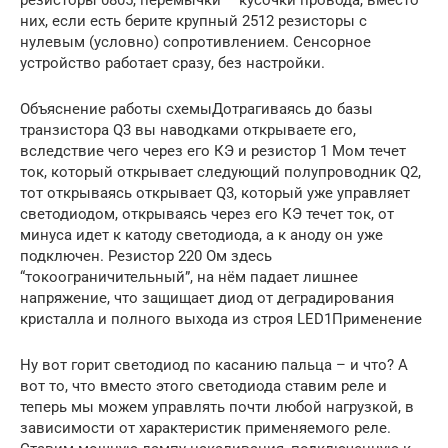
них, если есть берите крупный 2512 резисторы с
нулевым (условно) сопротивлением. Сенсорное
устройство работает сразу, без настройки.
Объяснение работы схемыДотрагиваясь до базы
транзистора Q3 вы наводками открываете его,
вследствие чего через его КЭ и резистор 1 Мом течет
ток, который открывает следующий полупроводник Q2,
тот открываясь открывает Q3, который уже управляет
светодиодом, открываясь через его КЭ течет ток, от
минуса идет к катоду светодиода, а к аноду он уже
подключен. Резистор 220 Ом здесь
“токоограничительный”, на нём падает лишнее
напряжение, что защищает диод от деградирования
кристалла и полного выхода из строя LED1Применение
Ну вот горит светодиод по касанию пальца – и что? А
вот то, что вместо этого светодиода ставим реле и
теперь мы можем управлять почти любой нагрузкой, в
зависимости от характеристик применяемого реле.