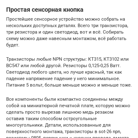
Простая сенсорная кнопка
Простейшее сенсорное устройство можно собрать на
нескольких доступных деталях. Всего три транзистора,
три резистора и один светодиод, вот и всё. Собирать
схему можно даже навесным монтажом, всё работать
будет.
Транзисторы любые NPN структуры: КТ315, КТ3102 или
BC547 или любой другой. Резисторы 0,125-0,25 Ватт.
Светодиод любого цвета, но лучше красный, так как
падение напряжение падение у него минимальное.
Питание 5 вольт, больше меньше можно и меньше тоже.
Все компоненты были компактно соединены между
собой на миниатюрной печатной плате, которую можно
сделать просто вырезав лишнюю медь резаком
оставив таким способом остроугольные
многоугольники. Детали, использованные для
поверхностного монтажа, транзисторы в sot-26 npn,
резисторы 0805, перемычки – кусочки провода, вместо