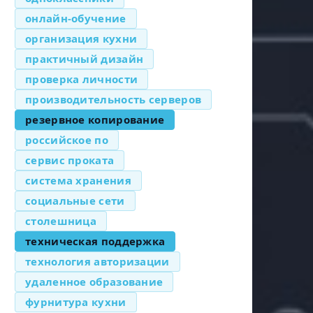
онлайн-обучение
организация кухни
практичный дизайн
проверка личности
производительность серверов
резервное копирование
российское по
сервис проката
система хранения
социальные сети
столешница
техническая поддержка
технология авторизации
удаленное образование
фурнитура кухни