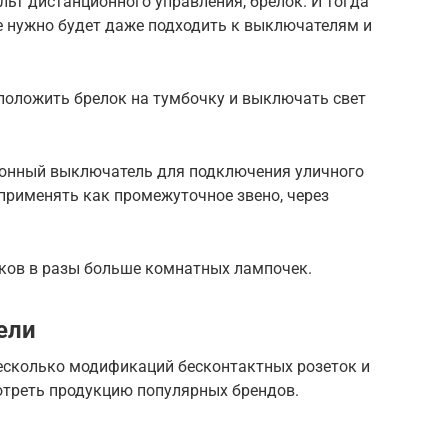
льт дистанционного управления, брелок. И тогда
е нужно будет даже подходить к выключателям и
 положить брелок на тумбочку и выключать свет
ионный выключатель для подключения уличного
применять как промежуточное звено, через
ков в разы больше комнатных лампочек.
ели
есколько модификаций бесконтактных розеток и
треть продукцию популярных брендов.