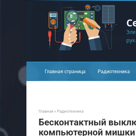
Перейти
к
контенту
С
Эле
ру
Главная страница
Радиотехника
Главная
»
Радиотехника
Бесконтактный выклю
компьютерной мишки