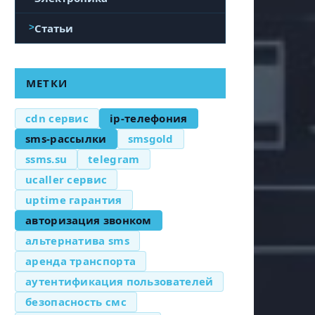
Статьи
МЕТКИ
cdn сервис
ip-телефония
sms-рассылки
smsgold
ssms.su
telegram
ucaller сервис
uptime гарантия
авторизация звонком
альтернатива sms
аренда транспорта
аутентификация пользователей
безопасность смс