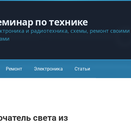
еминар по технике
ктроника и радиотехника, схемы, ремонт своими
ками
Ремонт
Электроника
Статьи
чатель света из