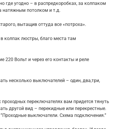
но где угодно – в распредкоробках, за колпаком
а натяжным потолком и т.д.
тарого, вытащив оттуда все «потроха».
в колпак люстры, благо места там
 220 Вольт и через его контакты и реле
ть несколько выключателей – один, два,три,
х проходных переключателях вам придется тянуть
пать другой вид – перекидные или перекрестные.
– ”Проходные выключатели. Схема подключения.”