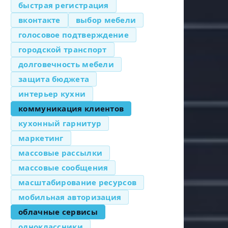
быстрая регистрация
вконтакте
выбор мебели
голосовое подтверждение
городской транспорт
долговечность мебели
защита бюджета
интерьер кухни
коммуникация клиентов
кухонный гарнитур
маркетинг
массовые рассылки
массовые сообщения
масштабирование ресурсов
мобильная авторизация
облачные сервисы
одноклассники