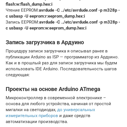
flash:w:flash_dump.hex:i
Чтение EEPROM:
avrdude -C ../etc/avrdude.conf -p m328p -
c usbasp -U eeprom:r:eeprom_dump.hex:i
Запись EEPROM:
avrdude -C ../etc/avrdude.conf
-p m328p -
c usbasp -U eeprom:w:eeprom_dump.hex:i
Запись загрузчика в Ардуино
Процедуру записи загрузчика я описывал ранее в
публикации Arduino as ISP — программатор из Ардуино.
Как и в прошлый раз для записи загрузчика мы будем
использовать IDE Arduino. Последовательность шагов
следующая:
Проекты на основе Arduino ATmega
Микроконтроллер в современной электронике –
основа для любого устройства, начиная от простой
мигалки на светодиодах,
до универсальных
измерительных приборов
и даже средств
автоматизации производства.