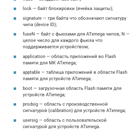
lock — байт блокировки (ячейка защиты);
signature — три байта что обозначают сигнатуру
чипа (device ID);
fuseN — байт с фьюзами для ATxmega чипов, N —
целое число для каждого фьюза что
поддерживается устройством;
application — область приложений во Flash
памяти для МК ATxmega;
apptable — таблица приложений в области Flash
памяти для устройств ATxmega;
boot — загрузочная область Flash памяти для
устройств ATxmega;
prodsig — область с производственной
сигнатурой (calibration) для устройств ATxmega;
usersig — область с пользовательской
сигнатурой для устройств ATxmega.