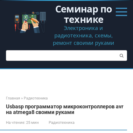
Перейти
Семинар по
к
контенту
технике
Электроника и
радиотехника, схемы,
ремонт своими руками
Поиск:
Главная
»
Радиотехника
Usbasp программатор микроконтроллеров avr
на atmega8 своими руками
На чтение:
25 мин
Радиотехника