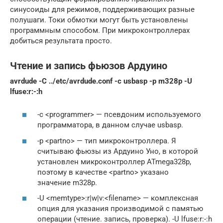
синусоиды для режимов, поддерживающих разные
полушаги. Токи обмотки могут быть установлены
программным способом. При микроконтроллерах
добиться результата просто.
Чтение и запись фьюзов Ардуино
avrdude -C ../etc/avrdude.conf -c usbasp -p m328p -U
lfuse:r:-:h
-c <programmer> — псевдоним используемого
программатора, в данном случае usbasp.
-p <partno> — тип микроконтроллера. Я
считываю фьюзы из Ардуино Уно, в которой
установлен микроконтроллер ATmega328p,
поэтому в качестве <partno> указано
значение m328p.
-U <memtype>:r|w|v:<filename> — комплексная
опция для указания производимой с памятью
операции (чтение. запись, проверка). -U lfuse:r:-:h