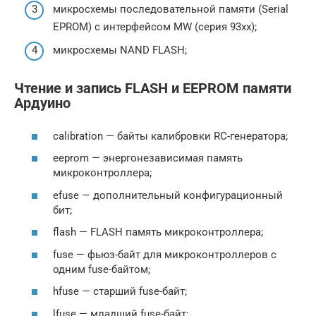
микросхемы последовательной памяти (Serial
EPROM) с интерфейсом MW (серия 93xx);
микросхемы NAND FLASH;
Чтение и запись FLASH и EEPROM памяти
Ардуино
calibration — байты калибровки RC-генератора;
eeprom — энергонезависимая память
микроконтроллера;
efuse — дополнительный конфигурационный
бит;
flash — FLASH память микроконтроллера;
fuse — фьюз-байт для микроконтроллеров с
одним fuse-байтом;
hfuse — старший fuse-байт;
lfuse — младший fuse-байт;