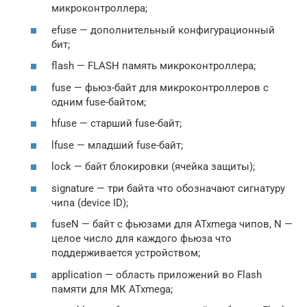
микроконтроллера;
efuse — дополнительный конфигурационный
бит;
flash — FLASH память микроконтроллера;
fuse — фьюз-байт для микроконтроллеров с
одним fuse-байтом;
hfuse — старший fuse-байт;
lfuse — младший fuse-байт;
lock — байт блокировки (ячейка защиты);
signature — три байта что обозначают сигнатуру
чипа (device ID);
fuseN — байт с фьюзами для ATxmega чипов, N —
целое число для каждого фьюза что
поддерживается устройством;
application — область приложений во Flash
памяти для МК ATxmega;