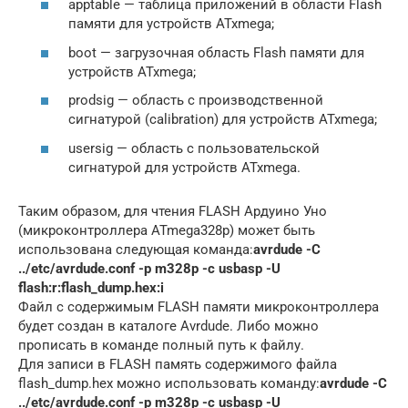
apptable — таблица приложений в области Flash
памяти для устройств ATxmega;
boot — загрузочная область Flash памяти для
устройств ATxmega;
prodsig — область с производственной
сигнатурой (calibration) для устройств ATxmega;
usersig — область с пользовательской
сигнатурой для устройств ATxmega.
Таким образом, для чтения FLASH Ардуино Уно
(микроконтроллера ATmega328p) может быть
использована следующая команда:
avrdude -C
../etc/avrdude.conf -p m328p -c usbasp -U
flash:r:flash_dump.hex:i
Файл с содержимым FLASH памяти микроконтроллера
будет создан в каталоге Avrdude. Либо можно
прописать в команде полный путь к файлу.
Для записи в FLASH память содержимого файла
flash_dump.hex можно использовать команду:
avrdude -C
../etc/avrdude.conf -p m328p -c usbasp -U