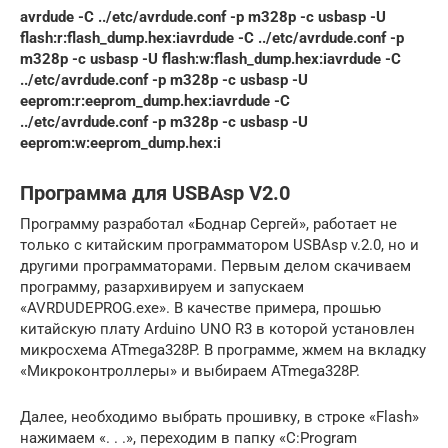
avrdude -C ../etc/avrdude.conf -p m328p -c usbasp -U
flash:r:flash_dump.hex:i
avrdude -C ../etc/avrdude.conf -p
m328p -c usbasp -U flash:w:flash_dump.hex:i
avrdude -C
../etc/avrdude.conf -p m328p -c usbasp -U
eeprom:r:eeprom_dump.hex:i
avrdude -C
../etc/avrdude.conf
-p m328p -c usbasp -U
eeprom:w:eeprom_dump.hex:i
Программа для USBAsp V2.0
Программу разработал «Боднар Сергей», работает не
только с китайским программатором USBAsp v.2.0, но и
другими программаторами. Первым делом скачиваем
программу, разархивируем и запускаем
«AVRDUDEPROG.exe». В качестве примера, прошью
китайскую плату Arduino UNO R3 в которой установлен
микросхема ATmega328P. В программе, жмем на вкладку
«Микроконтроллеры» и выбираем ATmega328P.
Далее, необходимо выбрать прошивку, в строке «Flash»
нажимаем «. . .», переходим в папку «C:Program