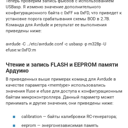
Теперь проверим запись фьюзов с использованием
USBasp. Я изменю значение дополнительного
конфигурационного байта с 0xFF на 0xFD, что приведет к
установке порога срабатывания схемы BOD в 2.7В.
Команда для Avrdude и результат ее выполнения
приведены ниже:
avrdude -C ../etc/avrdude.conf -c usbasp -p m328p -U
efuse:w:0xFD:m
Чтение и запись FLASH и EEPROM памяти
Ардуино
В приведенных выше примерах команд для Avrdude в
качестве параметра <memtype> использовались
значения lfuse и efuse для доступа к конфигурационным
байтам микроконтроллера. Данный параметр может
принимать и другие значения, они приведены ниже:
calibration — байты калибровки RC-генератора;
eeprom — энергонезависимая память