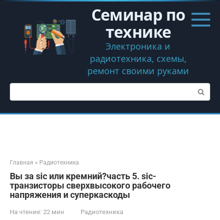
Перейти
Семинар по
к
контенту
технике
Электроника и
радиотехника, схемы,
ремонт своими руками
Поиск:
Главная
»
Радиотехника
Вы за sic или кремний?часть 5. sic-
транзисторы сверхвысокого рабочего
напряжения и суперкаскоды
На чтение:
22 мин
Радиотехника