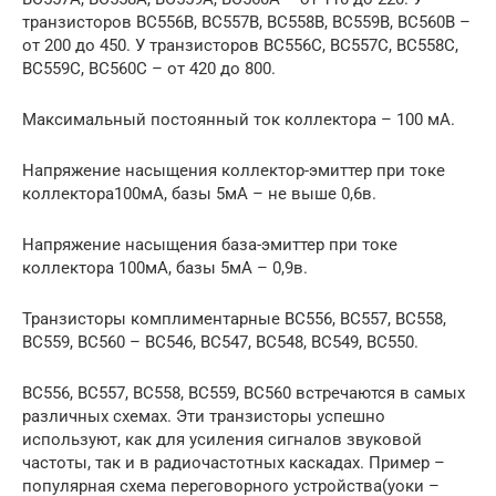
транзисторов BC556B, BC557B, BC558B, BC559B, BC560B –
от 200 до 450. У транзисторов BC556C, BC557C, BC558C,
BC559C, BC560C – от 420 до 800.
Максимальный постоянный ток коллектора – 100 мА.
Напряжение насыщения коллектор-эмиттер при токе
коллектора100мА, базы 5мА – не выше 0,6в.
Напряжение насыщения база-эмиттер при токе
коллектора 100мА, базы 5мА – 0,9в.
Транзисторы комплиментарные BC556, BC557, BC558,
BC559, BC560 – BC546, BC547, BC548, BC549, BC550.
BC556, BC557, BC558, BC559, BC560 встречаются в самых
различных схемах. Эти транзисторы успешно
используют, как для усиления сигналов звуковой
частоты, так и в радиочастотных каскадах. Пример –
популярная схема переговорного устройства(уоки –