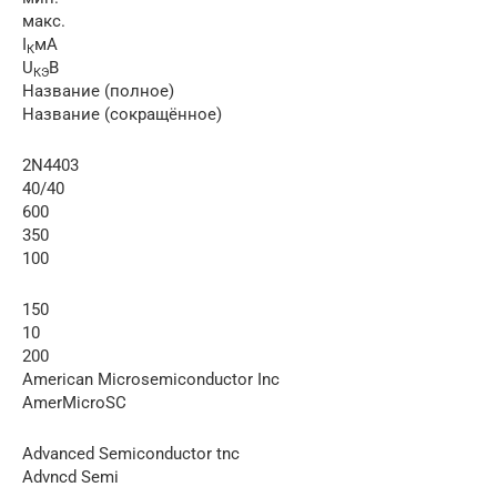
макс.
I
мА
К
U
В
КЭ
Название (полное)
Название (сокращённое)
2N4403
40/40
600
350
100
150
10
200
American Microsemiconductor Inc
AmerMicroSC
Advanced Semiconductor tnc
Advncd Semi