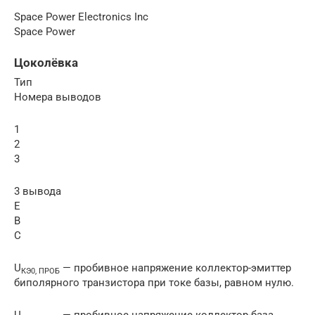
Space Power Electronics Inc
Space Power
Цоколёвка
Тип
Номера выводов
1
2
3
3 вывода
E
B
C
U
— пробивное напряжение коллектор-эмиттер
КЭ0, ПРОБ
биполярного транзистора при токе базы, равном нулю.