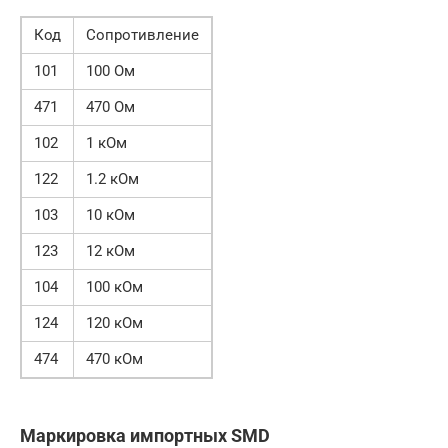
Код
Сопротивление
101
100 Ом
471
470 Ом
102
1 кОм
122
1.2 кОм
103
10 кОм
123
12 кОм
104
100 кОм
124
120 кОм
474
470 кОм
Маркировка импортных SMD