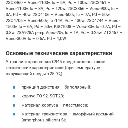
2SC3460 – Vceo-1100v, Ic – 6A, Pd – 100w. 2SC3461 –
Vceo-1100v, Ic – 8A, Pd – 120w. 2SC3866 – Vceo-900v, Ic –
3A, Pd – 40w. 2SC4106 – Vceo-500v, Ic – 7A, Pd – 50w.
2SC4706 – Vceo-600v, Ic -14A, Pd – 130w. 2SC4744 – Vceo-
1500v, Ic – 6A, Pd – 50w. KSC1008 – Vceo-80v, Ic -0.7A, Pd –
0.8w. 2SA928A p-n-p Vceo-20v, Ic – 1A, Pd – 0.25w. ZTX457 –
Vceo-300V Ic – 0.5A, Pd – 1,0W
Основные технические характеристики
У транзисторов серии C945 представлены такие
технические характеристики (при температуре
окружающей среды +25 °C,):
принцип действия – биполярный;
корпус ТО-92, SOT-23;
материал корпуса – пластмасса;
материал транзистора — аморфный кремний
(amorphous silicon) Si;