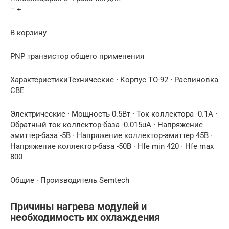
− +
В корзину
PNP транзистор общего применения
ХарактеристикиТехнические ∙ Корпус TO-92 ∙ Распиновка
CBE
Электрические ∙ Мощность 0.5Вт ∙ Ток коллектора -0.1А ∙
Обратный ток коллектор-база -0.015uA ∙ Напряжение
эмиттер-база -5В ∙ Напряжение коллектор-эмиттер 45В ∙
Напряжение коллектор-база -50В ∙ Hfe min 420 ∙ Hfe max
800
Общие ∙ Производитель Semtech
Причины нагрева модулей и
необходимость их охлаждения