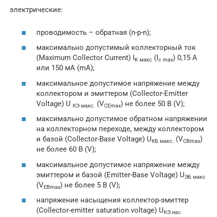
электрические:
проводимость – обратная (n-p-n);
максимально допустимый коллекторный ток
(Maximum Collector Current) I
(I
) 0,15 А
K макс
c max
или 150 мА (mA);
максимальное допустимое напряжение между
коллектором и эмиттером (Collector-Emitter
Voltage) U
(V
) не более 50 В (V);
КЭ макс.
CE
max
максимально допустимое обратном напряжении
на коллекторном переходе, между коллектором
и базой (Collector-Base Voltage) U
(V
)
КБ макс.
CB
max
не более 60 В (V);
максимальное допустимое напряжение между
эмиттером и базой (Emitter-Base Voltage) U
ЭБ макс
(V
) не более 5 В (V);
ЕВ
max
напряжение насыщения коллектор-эмиттер
(Collector-emitter saturation voltage) U
КЭ
.нас.