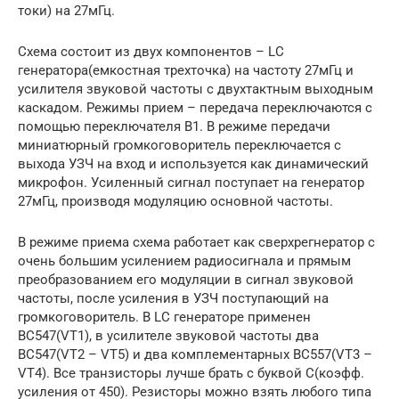
токи) на 27мГц.
Схема состоит из двух компонентов – LC
генератора(емкостная трехточка) на частоту 27мГц и
усилителя звуковой частоты с двухтактным выходным
каскадом. Режимы прием – передача переключаются с
помощью переключателя В1. В режиме передачи
миниатюрный громкоговоритель переключается с
выхода УЗЧ на вход и используется как динамический
микрофон. Усиленный сигнал поступает на генератор
27мГц, производя модуляцию основной частоты.
В режиме приема схема работает как сверхрегнератор с
очень большим усилением радиосигнала и прямым
преобразованием его модуляции в сигнал звуковой
частоты, после усиления в УЗЧ поступающий на
громкоговоритель. В LC генераторе применен
BC547(VT1), в усилителе звуковой частоты два
BC547(VT2 – VT5) и два комплементарных BC557(VT3 –
VT4). Все транзисторы лучше брать с буквой C(коэфф.
усиления от 450). Резисторы можно взять любого типа