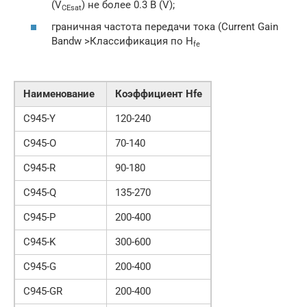
(V
) не более 0.3 В (V);
CE
sat
граничная частота передачи тока (Current Gain
Bandw >Классификация по H
fe
Наименование
Коэффициент Hfe
С945-Y
120-240
С945-O
70-140
С945-R
90-180
С945-Q
135-270
С945-P
200-400
C945-K
300-600
C945-G
200-400
C945-GR
200-400