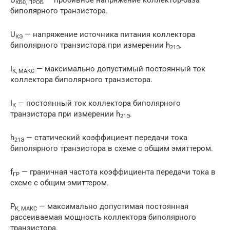
U
— пробивное напряжение коллектор-база
КБ0, ПРОБ
биполярного транзистора.
U
— напряжение источника питания коллектора
КЭ
биполярного транзистора при измерении h
.
21Э
I
— максимально допустимый постоянный ток
К, МАКС
коллектора биполярного транзистора.
I
— постоянный ток коллектора биполярного
К
транзистора при измерении h
.
21Э
h
— статический коэффициент передачи тока
21Э
биполярного транзистора в схеме с общим эмиттером.
f
— граничная частота коэффициента передачи тока в
ГР
схеме с общим эмиттером.
P
— максимально допустимая постоянная
К, МАКС
рассеиваемая мощность коллектора биполярного
транзистора.