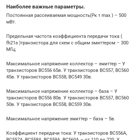
Наиболее важные параметры.
Постоянная рассеиваемая мощность(Рк т max ) – 500
мВт.
Предельная частота коэффициента передачи тока (
fh21э )транзистора для схем с общим эмиттером – 300
МГц;
Максимальное напряжение коллектор – эмиттер – У
транзисторов BC556 65в. У транзисторов BC557, BC560
45в. У транзисторов BC558, BC549 30в.
Максимальное напряжение коллектор – база – У
транзисторов BC556 80в. У транзисторов BC557, BC560
50в. У транзисторов BC558, BC559 30в.
Максимальное напряжение эмиттер – база – 5в.
Коэффициент передачи тока: У транзисторов BC556A,
BC557A, BC558A, BC559A, BC560A – от 110 до 220. У