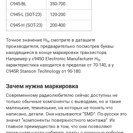
C945-BL
350-700
C945-L (SOT-23)
120-200
C945-H (SOT-23)
200-400
Точное значение H
смотрите в даташите
fe
производителя, предварительно посмотрев буквы
находящиеся в конце маркировки транзистора.
Например у c945O Electronic Manufacturer H
fe
характеристика находится в пределах от 70-140, а у
С945R Stanson Technology от 90-180.
Зачем нужна маркировка
Современному радиолюбителю сейчас доступны не
только обычные компоненты с выводами, но и такие
маленькие, темненькие, на которых не понять что
написано, детали. Они называются “SMD”. По-русски это
значит “компоненты поверхностного монтажа”. Их
главное преимущество в том, что они позволяют
промышленности собирать платы с помощью роботов,