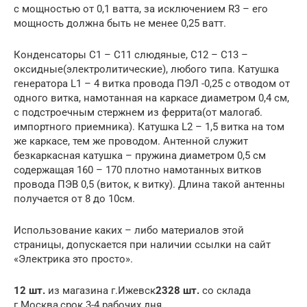
с мощностью от 0,1 ватта, за исключением R3 – его
мощность должна быть не менее 0,25 ватт.
Конденсаторы C1 – C11 слюдяные, C12 – C13 –
оксидные(электролитические), любого типа. Катушка
генератора L1 – 4 витка провода ПЭЛ -0,25 с отводом от
одного витка, намотанная на каркасе диаметром 0,4 см,
с подстроечным стержнем из феррита(от малогаб.
импортного приемника). Катушка L2 – 1,5 витка на том
же каркасе, тем же проводом. Антенной служит
безкаркасная катушка – пружина диаметром 0,5 см
содержащая 160 – 170 плотно намотанных витков
провода ПЭВ 0,5 (виток, к витку). Длина такой антенны
получается от 8 до 10см.
Использование каких – либо материалов этой
страницы, допускается при наличии ссылки на сайт
«Электрика это просто».
12 шт.
из магазина г.Ижевск
2328 шт.
со склада
г.Москва,срок 3-4 рабочих дня