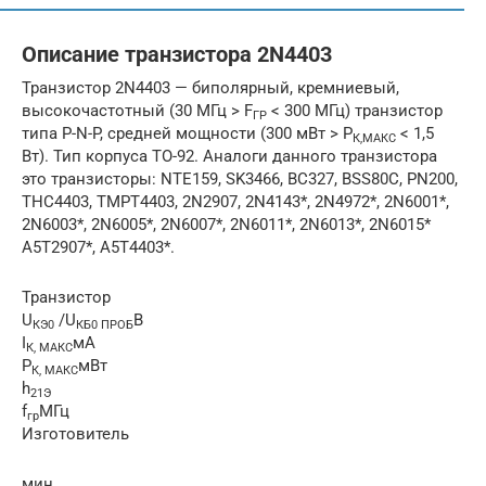
Описание транзистора 2N4403
Транзистор 2N4403 — биполярный, кремниевый,
высокочастотный (30 МГц > F
< 300 МГц) транзистор
ГР
типа P-N-P, средней мощности (300 мВт > P
< 1,5
К,МАКС
Вт). Тип корпуса TO-92. Аналоги данного транзистора
это транзисторы: NTE159, SK3466, BC327, BSS80C, PN200,
THC4403, TMPT4403, 2N2907, 2N4143*, 2N4972*, 2N6001*,
2N6003*, 2N6005*, 2N6007*, 2N6011*, 2N6013*, 2N6015*
A5T2907*, A5T4403*.
Транзистор
U
/U
В
КЭ0
КБ0 ПРОБ
I
мА
К, МАКС
P
мВт
К, МАКС
h
21Э
f
МГц
гр
Изготовитель
мин.