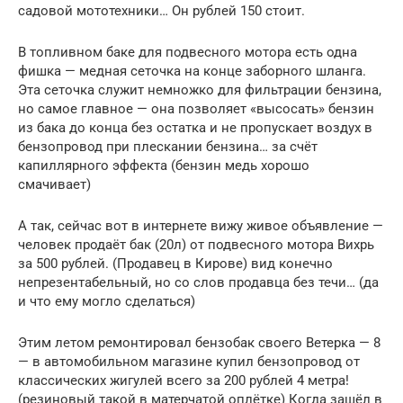
садовой мототехники… Он рублей 150 стоит.
В топливном баке для подвесного мотора есть одна
фишка — медная сеточка на конце заборного шланга.
Эта сеточка служит немножко для фильтрации бензина,
но самое главное — она позволяет «высосать» бензин
из бака до конца без остатка и не пропускает воздух в
бензопровод при плескании бензина… за счёт
капиллярного эффекта (бензин медь хорошо
смачивает)
А так, сейчас вот в интернете вижу живое объявление —
человек продаёт бак (20л) от подвесного мотора Вихрь
за 500 рублей. (Продавец в Кирове) вид конечно
непрезентабельный, но со слов продавца без течи… (да
и что ему могло сделаться)
Этим летом ремонтировал бензобак своего Ветерка — 8
— в автомобильном магазине купил бензопровод от
классических жигулей всего за 200 рублей 4 метра!
(резиновый такой в матерчатой оплётке) Когда зашёл в