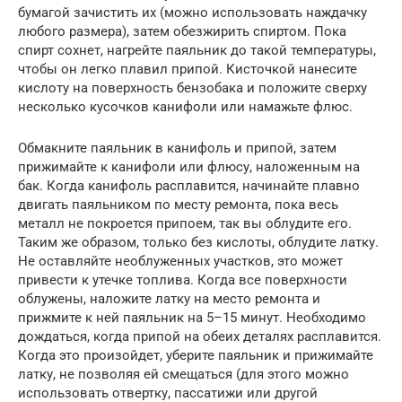
бумагой зачистить их (можно использовать наждачку
любого размера), затем обезжирить спиртом. Пока
спирт сохнет, нагрейте паяльник до такой температуры,
чтобы он легко плавил припой. Кисточкой нанесите
кислоту на поверхность бензобака и положите сверху
несколько кусочков канифоли или намажьте флюс.
Обмакните паяльник в канифоль и припой, затем
прижимайте к канифоли или флюсу, наложенным на
бак. Когда канифоль расплавится, начинайте плавно
двигать паяльником по месту ремонта, пока весь
металл не покроется припоем, так вы облудите его.
Таким же образом, только без кислоты, облудите латку.
Не оставляйте необлуженных участков, это может
привести к утечке топлива. Когда все поверхности
облужены, наложите латку на место ремонта и
прижмите к ней паяльник на 5–15 минут. Необходимо
дождаться, когда припой на обеих деталях расплавится.
Когда это произойдет, уберите паяльник и прижимайте
латку, не позволяя ей смещаться (для этого можно
использовать отвертку, пассатижи или другой