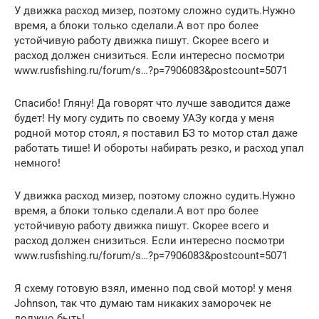
У движка расход мизер, поэтому сложно судить.Нужно
время, а блоки только сделали.А вот про более
устойчивую работу движка пишут. Скорее всего и
расход должен снизиться. Если интересно посмотри
www.rusfishing.ru/forum/s…?p=7906083&postcount=5071
Спасибо! Гляну! Да говорят что лучше заводится даже
будет! Ну могу судить по своему УАЗу когда у меня
родной мотор стоял, я поставил БЗ то мотор стал даже
работать тише! И обороты набирать резко, и расход упал
немного!
У движка расход мизер, поэтому сложно судить.Нужно
время, а блоки только сделали.А вот про более
устойчивую работу движка пишут. Скорее всего и
расход должен снизиться. Если интересно посмотри
www.rusfishing.ru/forum/s…?p=7906083&postcount=5071
Я схему готовую взял, именно под свой мотор! у меня
Johnson, так что думаю там никаких заморочек не
должно быть!