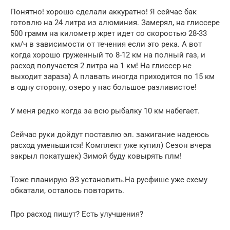
Понятно! хорошо сделали аккуратно! Я сейчас бак
готовлю на 24 литра из алюминия. Замерял, на глиссере
500 грамм на километр жрет идет со скоростью 28-33
км/ч в зависимости от течения если это река. А вот
когда хорошо груженный то 8-12 км на полный газ, и
расход получается 2 литра на 1 км! На глиссер не
выходит зараза) А плавать иногда приходится по 15 км
в одну сторону, озеро у нас большое разливистое!
У меня редко когда за всю рыбалку 10 км набегает.
Сейчас руки дойдут поставлю эл. зажигание надеюсь
расход уменьшится! Комплект уже купил) Сезон вчера
закрыл покатушек) Зимой буду ковырять плм!
Тоже планирую ЭЗ установить.На русфише уже схему
обкатали, осталось повторить.
Про расход пишут? Есть улучшения?