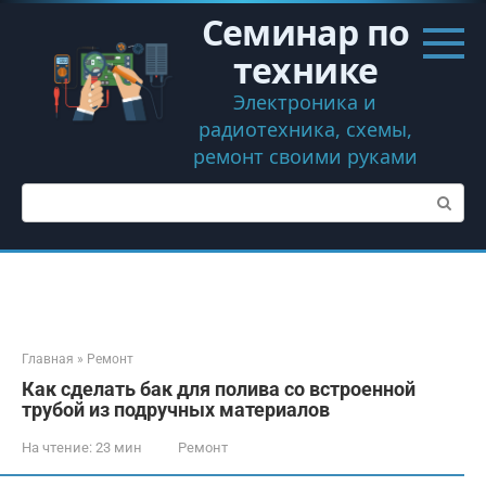
Перейти
Семинар по
к
контенту
технике
Электроника и
радиотехника, схемы,
ремонт своими руками
Поиск:
Главная
»
Ремонт
Как сделать бак для полива со встроенной
трубой из подручных материалов
На чтение:
23 мин
Ремонт