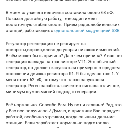
В моем случае эта величина составила около 68 пФ.
Показал достойную работу, гетеродин имеет
достаточную стабильность. Прием радиолюбительских
станций, работающих с
однополосной модуляцией SSB
.
Регулятор регенерации не реагирует на
повороты,вправо,влево до упораи никаких изменений.
В чём может быть причина? Да в чем причина? У вас нет
генерации каскада на транзисторе VT1. Это обычный
генератор, он должен запускаться примерно в среднем
положении движка резистора R1. Я бы сделал так: 1. У
меня стоит 62 пФ, потому что плохо запускался
генератор. Реген заработал,качество сигнала отличное,
минимум шумов,мягкий подход к генерации.
Всё нормально. Спасибо Вам. Ну вот и отлично! Рад, что
у Вас все получилось! Думаю, и приемник Вас порадует
работой, особенно утречком, когда слышны дальние
станции. Если заработает нормально-подготовлю