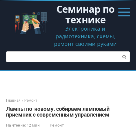
Перейти
Семинар по
к
контенту
технике
Электроника и
радиотехника, схемы,
ремонт своими руками
Поиск:
Главная
»
Ремонт
Лампы по-новому. собираем ламповый
приемник с современным управлением
На чтение:
12 мин
Ремонт