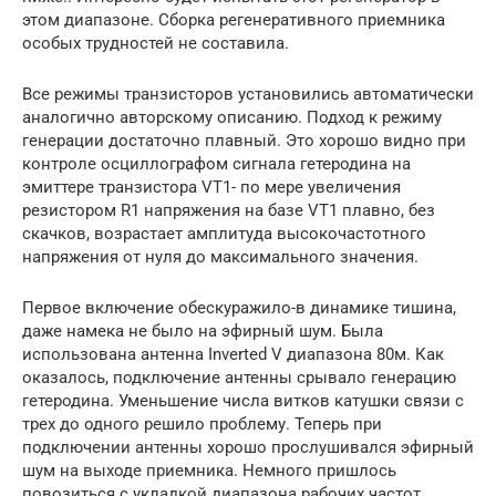
этом диапазоне. Сборка регенеративного приемника
особых трудностей не составила.
Все режимы транзисторов установились автоматически
аналогично авторскому описанию. Подход к режиму
генерации достаточно плавный. Это хорошо видно при
контроле осциллографом сигнала гетеродина на
эмиттере транзистора VT1- по мере увеличения
резистором R1 напряжения на базе VT1 плавно, без
скачков, возрастает амплитуда высокочастотного
напряжения от нуля до максимального значения.
Первое включение обескуражило-в динамике тишина,
даже намека не было на эфирный шум. Была
использована антенна Inverted V диапазона 80м. Как
оказалось, подключение антенны срывало генерацию
гетеродина. Уменьшение числа витков катушки связи с
трех до одного решило проблему. Теперь при
подключении антенны хорошо прослушивался эфирный
шум на выходе приемника. Немного пришлось
повозиться с укладкой диапазона рабочих частот.