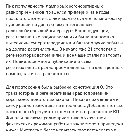
Пик популярности ламповых регенеративных
радиоприемников пришелся примерно на е годы
прошлого столетия, о чем можно судить по множеству
публикаций на данную тему в тогдашней
радиолюбительской литературе. В последующем,
регенеративные радиоприемники были полностью
вытеснены супергетеродинами и благополучно забыты
на долгие десятилетия…. В начале уже 21 столетия о
регенераторах вспомнили, и все чаще стали повторять
их. Появилось много публикаций и схем
регенеративных радиоприемников как на электронных
лампах, так и на транзисторах.
Для повторения была выбрана конструкция С. Это
транзисторный регенеративный радиоприемник
коротковолнового диапазона:. Никаких изменений в
схему радиоприемника не вносилось. Добавлен только
электронный регулятор громкости на транзисторе КП
Финальная схема радиоприемника с указанием
фактических режимов работы транзисторов приведена
ниже:. Интересно будет испытать этот регенератор в