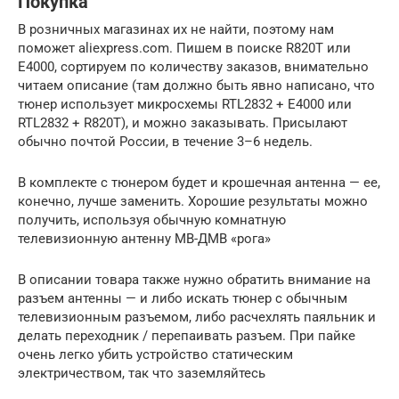
Покупка
В розничных магазинах их не найти, поэтому нам
поможет aliexpress.com. Пишем в поиске R820T или
E4000, сортируем по количеству заказов, внимательно
читаем описание (там должно быть явно написано, что
тюнер использует микросхемы RTL2832 + E4000 или
RTL2832 + R820T), и можно заказывать. Присылают
обычно почтой России, в течение 3–6 недель.
В комплекте с тюнером будет и крошечная антенна — ее,
конечно, лучше заменить. Хорошие результаты можно
получить, используя обычную комнатную
телевизионную антенну МВ-ДМВ «рога»
В описании товара также нужно обратить внимание на
разъем антенны — и либо искать тюнер с обычным
телевизионным разъемом, либо расчехлять паяльник и
делать переходник / перепаивать разъем. При пайке
очень легко убить устройство статическим
электричеством, так что заземляйтесь