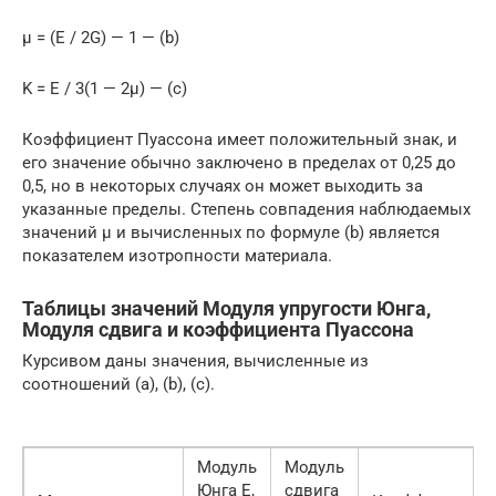
μ = (E / 2G) — 1 — (b)
K = E / 3(1 — 2μ) — (c)
Коэффициент Пуассона имеет положительный знак, и
его значение обычно заключено в пределах от 0,25 до
0,5, но в некоторых случаях он может выходить за
указанные пределы. Степень совпадения наблюдаемых
значений µ и вычисленных по формуле (b) является
показателем изотропности материала.
Таблицы значений Модуля упругости Юнга,
Модуля сдвига и коэффициента Пуассона
Курсивом даны значения, вычисленные из
соотношений (a), (b), (c).
Модуль
Модуль
Юнга E,
сдвига