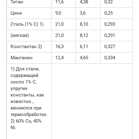
Титан
11,6
4,38
0,32
Цинк
9,0
3,6
0,25
Сталь (1% С) 1)
21,0
8,10
0,293
(мягкая)
21,0
8,12
0,291
Константан 2)
16,3
6,11
0,327
Манганин
12,4
4,65
0,334
1) Для стали,
содержащий
около 1% С,
упругие
константы, как
известно ,
меняются при
термообработке.
2) 60% Cu, 40%
Ni.