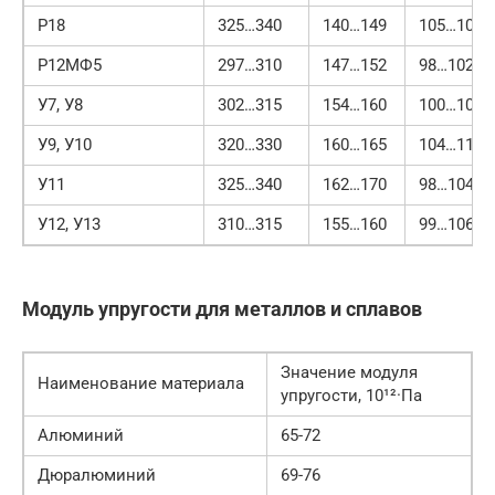
Р18
325…340
140…149
105…108
Р12МФ5
297…310
147…152
98…102
У7, У8
302…315
154…160
100…106
У9, У10
320…330
160…165
104…112
У11
325…340
162…170
98…104
У12, У13
310…315
155…160
99…106
Модуль упругости для металлов и сплавов
Значение модуля
Наименование материала
упругости, 10¹²·Па
Алюминий
65-72
Дюралюминий
69-76