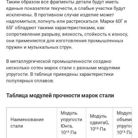
Таким образом все фрагменты детали будут иметь
единые показатели текучести, а слабые участки будут
исключены. В противном случае изделие может
надломиться, лопнуть или растрескаться. Марки 60Г и
65Г обладают такими характеристиками, как
сопротивление разрыву, вязкость, стойкость к износу,
они применяются для изготовления промышленных
пружин и музыкальных струн.
В металлургической промышленности создано
несколько сотен марок стали с разными модулями
упругости. В таблице приведены характеристики
популярных сплавов.
Таблица модулей прочности марок стали
Модуль
Модуль
Модуль
Наименование
упругости
объемно
сдвигаG,
стали
Юнга,
упругости
10¹²·Па
10¹²·Па
10¹²·Па