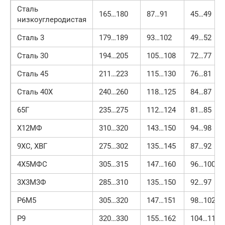
Сталь
165…180
87…91
45…49
низкоуглеродистая
Сталь 3
179…189
93…102
49…52
Сталь 30
194…205
105…108
72…77
Сталь 45
211…223
115…130
76…81
Сталь 40Х
240…260
118…125
84…87
65Г
235…275
112…124
81…85
Х12МФ
310…320
143…150
94…98
9ХС, ХВГ
275…302
135…145
87…92
4Х5МФС
305…315
147…160
96…100
3Х3М3Ф
285…310
135…150
92…97
Р6М5
305…320
147…151
98…102
Р9
320…330
155…162
104…110