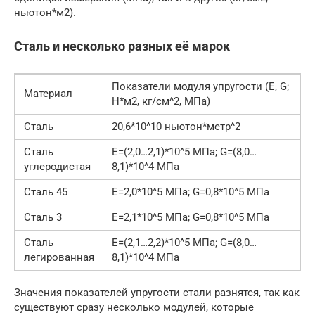
ньютон*м2).
Сталь и несколько разных её марок
Показатели модуля упругости (Е, G;
Материал
Н*м2, кг/см^2, МПа)
Сталь
20,6*10^10 ньютон*метр^2
Сталь
Е=(2,0…2,1)*10^5 МПа; G=(8,0…
углеродистая
8,1)*10^4 МПа
Сталь 45
Е=2,0*10^5 МПа; G=0,8*10^5 МПа
Сталь 3
Е=2,1*10^5 МПа; G=0,8*10^5 МПа
Сталь
Е=(2,1…2,2)*10^5 МПа; G=(8,0…
легированная
8,1)*10^4 МПа
Значения показателей упругости стали разнятся, так как
существуют сразу несколько модулей, которые