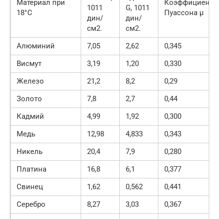
Материал при
Коэффициент
1011
G, 1011
18°С
Пуассона µ
дин/
дин/
см2.
см2.
Алюминий
7,05
2,62
0,345
Висмут
3,19
1,20
0,330
Железо
21,2
8,2
0,29
Золото
7,8
2,7
0,44
Кадмий
4,99
1,92
0,300
Медь
12,98
4,833
0,343
Никель
20,4
7,9
0,280
Платина
16,8
6,1
0,377
Свинец
1,62
0,562
0,441
Серебро
8,27
3,03
0,367