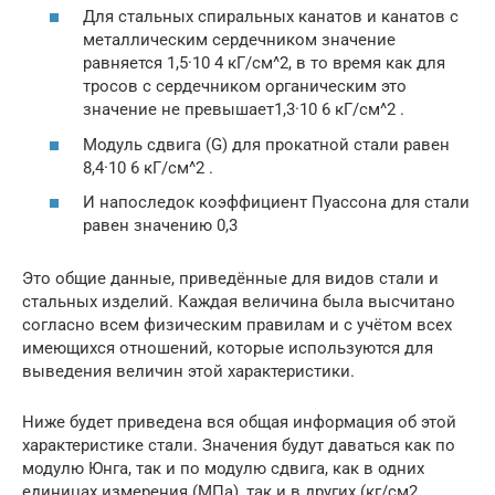
Для стальных спиральных канатов и канатов с
металлическим сердечником значение
равняется 1,5·10 4 кГ/см^2, в то время как для
тросов с сердечником органическим это
значение не превышает1,3·10 6 кГ/см^2 .
Модуль сдвига (G) для прокатной стали равен
8,4·10 6 кГ/см^2 .
И напоследок коэффициент Пуассона для стали
равен значению 0,3
Это общие данные, приведённые для видов стали и
стальных изделий. Каждая величина была высчитано
согласно всем физическим правилам и с учётом всех
имеющихся отношений, которые используются для
выведения величин этой характеристики.
Ниже будет приведена вся общая информация об этой
характеристике стали. Значения будут даваться как по
модулю Юнга, так и по модулю сдвига, как в одних
единицах измерения (МПа), так и в других (кг/см2,