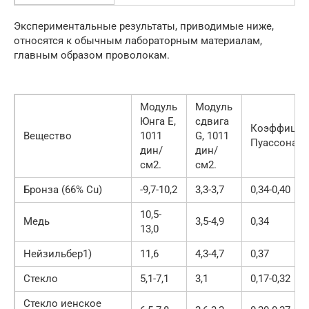
Экспериментальные результаты, приводимые ниже,
относятся к обычным лабораторным материалам,
главным образом проволокам.
Модуль
Модуль
Юнга E,
сдвига
Коэффицие
Вещество
1011
G, 1011
Пуассона µ
дин/
дин/
см2.
см2.
Бронза (66% Cu)
-9,7-10,2
3,3-3,7
0,34-0,40
10,5-
Медь
3,5-4,9
0,34
13,0
Нейзильбер1)
11,6
4,3-4,7
0,37
Стекло
5,1-7,1
3,1
0,17-0,32
Стекло иенское