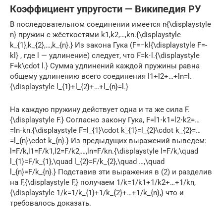
Коэффициент упругости — Википедия РУ
В последовательном соединении имеется n{\displaystyle
n} пружин с жёсткостями k1,k2,…,kn.{\displaystyle
k_{1},k_{2},…,k_{n}.} Из закона Гука (F=−kl{\displaystyle F=-
kl} , где l — удлинение) следует, что F=k⋅l.{\displaystyle
F=k\cdot l.} Сумма удлинений каждой пружины равна
общему удлинению всего соединения l1+l2+…+ln=l.
{\displaystyle l_{1}+l_{2}+…+l_{n}=l.}
На каждую пружину действует одна и та же сила F.
{\displaystyle F.} Согласно закону Гука, F=l1⋅k1=l2⋅k2=…
=ln⋅kn.{\displaystyle F=l_{1}\cdot k_{1}=l_{2}\cdot k_{2}=…
=l_{n}\cdot k_{n}.} Из предыдущих выражений выведем:
l=F/k,l1=F/k1,l2=F/k2,…,ln=F/kn.{\displaystyle l=F/k,\quad
l_{1}=F/k_{1},\quad l_{2}=F/k_{2},\quad …,\quad
l_{n}=F/k_{n}.} Подставив эти выражения в (2) и разделив
на F,{\displaystyle F,} получаем 1/k=1/k1+1/k2+…+1/kn,
{\displaystyle 1/k=1/k_{1}+1/k_{2}+…+1/k_{n},} что и
требовалось доказать.