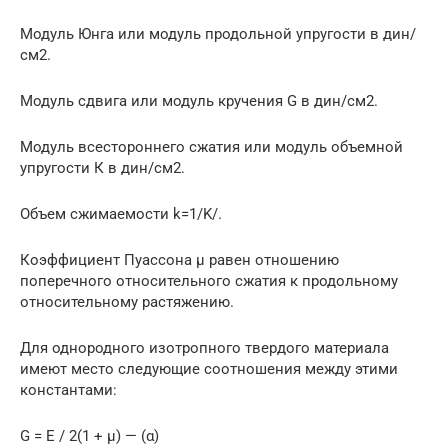
Модуль Юнга или модуль продольной упругости в дин/
см2.
Модуль сдвига или модуль кручения G в дин/см2.
Модуль всестороннего сжатия или модуль объемной
упругости К в дин/см2.
Объем сжимаемости k=1/K/.
Коэффициент Пуассона µ равен отношению
поперечного относительного сжатия к продольному
относительному растяжению.
Для однородного изотропного твердого материала
имеют место следующие соотношения между этими
константами:
G = E / 2(1 + μ) — (α)