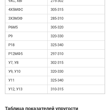
9ХС, ХВГ
275-302
4Х5МФС
305-315
3Х3М3Ф
285-310
Р6М5
305-320
Р9
320-330
Р18
325-340
Р12МФ5
297-310
У7, У8
302-315
У9, У10
320-330
У11
325-340
У12, У13
310-315
Таблица показателей упругости