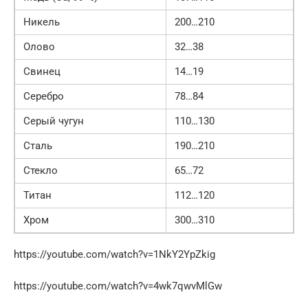
Никель
200…210
Олово
32…38
Свинец
14…19
Серебро
78…84
Серый чугун
110…130
Сталь
190…210
Стекло
65…72
Титан
112…120
Хром
300…310
https://youtube.com/watch?v=1NkY2YpZkig
https://youtube.com/watch?v=4wk7qwvMlGw