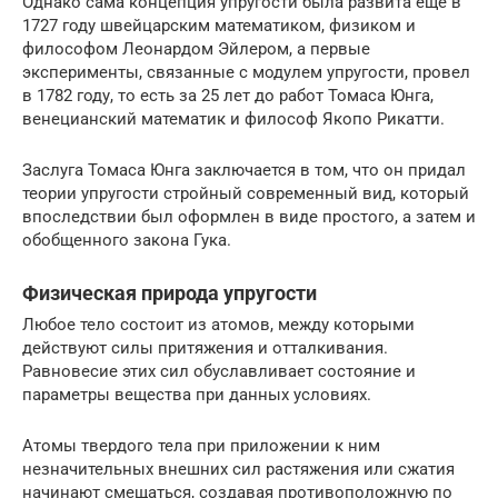
Однако сама концепция упругости была развита еще в
1727 году швейцарским математиком, физиком и
философом Леонардом Эйлером, а первые
эксперименты, связанные с модулем упругости, провел
в 1782 году, то есть за 25 лет до работ Томаса Юнга,
венецианский математик и философ Якопо Рикатти.
Заслуга Томаса Юнга заключается в том, что он придал
теории упругости стройный современный вид, который
впоследствии был оформлен в виде простого, а затем и
обобщенного закона Гука.
Физическая природа упругости
Любое тело состоит из атомов, между которыми
действуют силы притяжения и отталкивания.
Равновесие этих сил обуславливает состояние и
параметры вещества при данных условиях.
Атомы твердого тела при приложении к ним
незначительных внешних сил растяжения или сжатия
начинают смещаться, создавая противоположную по