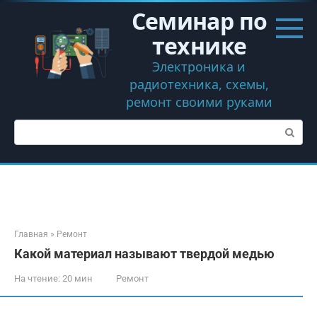
Перейти
Семинар по
к
контенту
технике
Электроника и
радиотехника, схемы,
ремонт своими руками
Поиск:
Главная
»
Ремонт
Какой материал называют твердой медью
На чтение:
20 мин
Ремонт