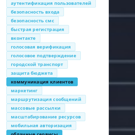
аутентификация пользователей
безопасность входа
безопасность смс
быстрая регистрация
вконтакте
голосовая верификация
голосовое подтверждение
городской транспорт
защита бюджета
коммуникация клиентов
маркетинг
маршрутизация сообщений
массовые рассылки
масштабирование ресурсов
мобильная авторизация
облачные сервисы