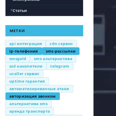
Статьи
МЕТКИ
api интеграция
cdn сервис
ip-телефония
sms-рассылки
smsgold
sms альтернатива
ssd накопители
telegram
ucaller сервис
uptime гарантия
автоматизированные атаки
авторизация звонком
альтернатива sms
аренда транспорта