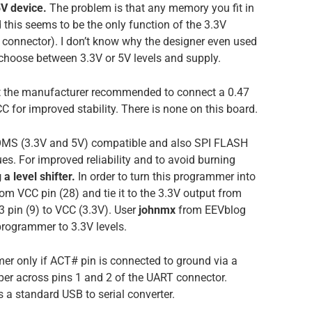
5V device.
The problem is that any memory you fit in
 this seems to be the only function of the 3.3V
I connector). I don’t know why the designer even used
to choose between 3.3V or 5V levels and supply.
at the manufacturer recommended to connect a 0.47
 for improved stability. There is none on this board.
ROMS (3.3V and 5V) compatible and also SPI FLASH
s. For improved reliability and to avoid burning
a level shifter.
In order to turn this programmer into
rom VCC pin (28) and tie it to the 3.3V output from
3 pin (9) to VCC (3.3V). User
johnmx
from EEVblog
programmer to 3.3V levels.
er only if ACT# pin is connected to ground via a
per across pins 1 and 2 of the UART connector.
s a standard USB to serial converter.