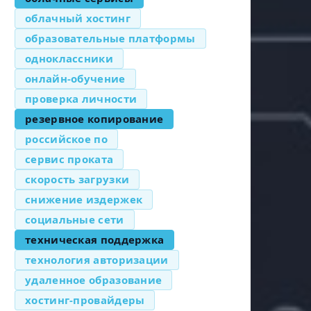
облачный хостинг
образовательные платформы
одноклассники
онлайн-обучение
проверка личности
резервное копирование
российское по
сервис проката
скорость загрузки
снижение издержек
социальные сети
техническая поддержка
технология авторизации
удаленное образование
хостинг-провайдеры