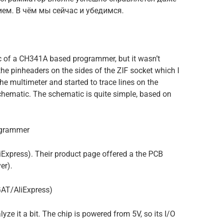
м. В чём мы сейчас и убедимся.
c of a CH341A based programmer, but it wasn’t
 the pinheaders on the sides of the ZIF socket which I
he multimeter and started to trace lines on the
hematic. The schematic is quite simple, based on
ogrammer
iExpress). Their product page offered a the PCB
er).
AT/AliExpress)
yze it a bit. The chip is powered from 5V, so its I/O