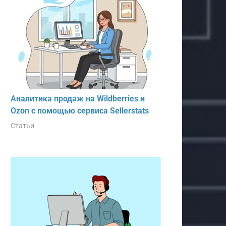
Аналитика продаж на Wildberries и
Ozon с помощью сервиса Sellerstats
Статьи