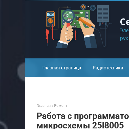
Перейти
к
контенту
С
Эле
ру
Главная страница
Радиотехника
Главная
»
Ремонт
Работа с программато
микросхемы 25l8005