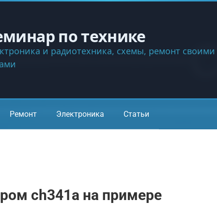
еминар по технике
ктроника и радиотехника, схемы, ремонт своими
ками
Ремонт
Электроника
Статьи
ром ch341a на примере