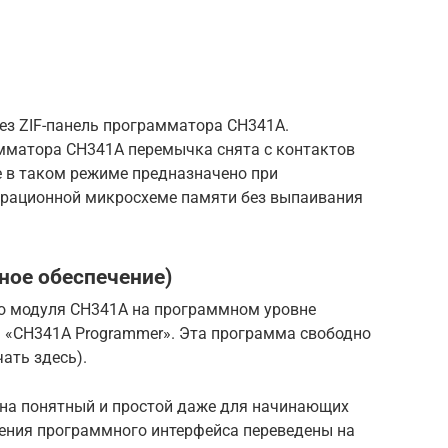
ез ZIF-панель программатора CH341A.
амматора CH341A перемычка снята с контактов
ние в таком режиме предназначено при
ерационной микросхеме памяти без выпаивания
ное обеспечение)
о модуля CH341A на программном уровне
 «CH341A Programmer». Эта программа свободно
ать здесь).
на понятный и простой даже для начинающих
чения программного интерфейса переведены на