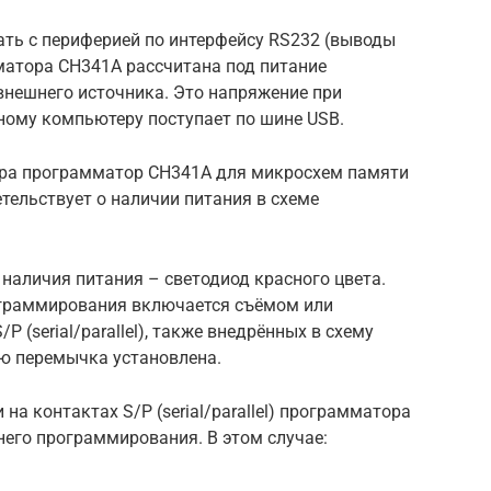
ать с периферией по интерфейсу RS232 (выводы
мматора CH341A рассчитана под питание
внешнего источника. Это напряжение при
ному компьютеру поступает по шине USB.
ра программатор CH341A для микросхем памяти
тельствует о наличии питания в схеме
 наличия питания – светодиод красного цвета.
ограммирования включается съёмом или
 (serial/parallel), также внедрённых в схему
ю перемычка установлена.
а контактах S/P (serial/parallel) программатора
его программирования. В этом случае: