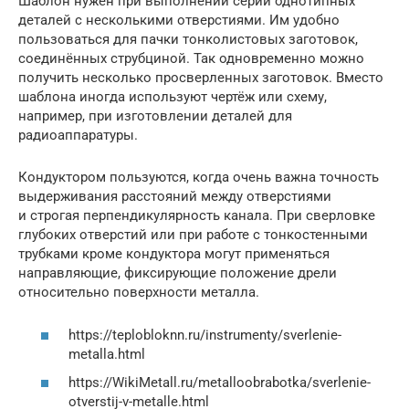
Шаблон нужен при выполнении серии однотипных
деталей с несколькими отверстиями. Им удобно
пользоваться для пачки тонколистовых заготовок,
соединённых струбциной. Так одновременно можно
получить несколько просверленных заготовок. Вместо
шаблона иногда используют чертёж или схему,
например, при изготовлении деталей для
радиоаппаратуры.
Кондуктором пользуются, когда очень важна точность
выдерживания расстояний между отверстиями
и строгая перпендикулярность канала. При сверловке
глубоких отверстий или при работе с тонкостенными
трубками кроме кондуктора могут применяться
направляющие, фиксирующие положение дрели
относительно поверхности металла.
https://teplobloknn.ru/instrumenty/sverlenie-
metalla.html
https://WikiMetall.ru/metalloobrabotka/sverlenie-
otverstij-v-metalle.html