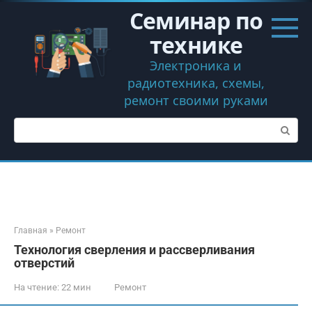
Перейти
Семинар по
к
контенту
технике
Электроника и
радиотехника, схемы,
ремонт своими руками
Поиск:
Главная
»
Ремонт
Технология сверления и рассверливания
отверстий
На чтение:
22 мин
Ремонт