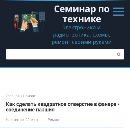
Перейти
Семинар по
к
контенту
технике
Электроника и
радиотехника, схемы,
ремонт своими руками
Поиск:
Главная
»
Ремонт
Как сделать квадратное отверстие в фанере •
соединение пазшип
На чтение:
22 мин
Ремонт