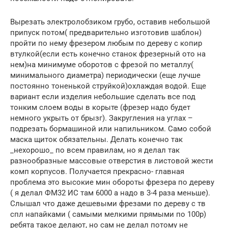
Вырезать электролобзиком грубо, оставив небольшой
припуск потом( предварительно изготовив шаблон)
пройти по нему фрезером любым по дереву с копир
втулкой(если есть конечно станок фрезерный ото на
нем)на минимуме оборотов с фрезой по металлу(
минимального диаметра) периодически (еще лучше
постоянно тоненькой струйкой)охлаждая водой. Еще
вариант если изделия небольшие сделать все под
тонким слоем воды в корыте (фрезер надо будет
немного укрыть от брызг). Закругления на углах –
подрезать бормашиной или напильником. Само собой
маска щиток обязательны. Делать конечно так
_нехорошо_ по всем правилам, но я делал так
разнообразные массовые отверстия в листовой жести
комп корпусов. Получается прекрасно- главная
проблема это высокие мин обороты фрезера по дереву
( я делал ФМ32 ИС там 6000 а надо в 3-4 раза меньше).
Слышал что даже дешевыми фрезами по дереву с тв
спл напайками ( самыми мелкими прямыми по 100р)
ребята такое делают, но сам не делал потому не