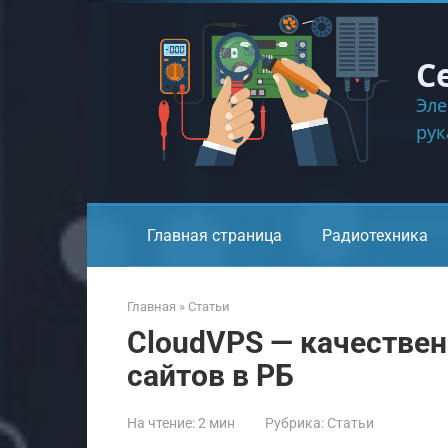
Перейти
к
контенту
С
Эле
ру
Главная страница
Радиотехника
Главная
»
Статьи
CloudVPS — качествен
сайтов в РБ
На чтение:
2 мин
Рубрика:
Статьи