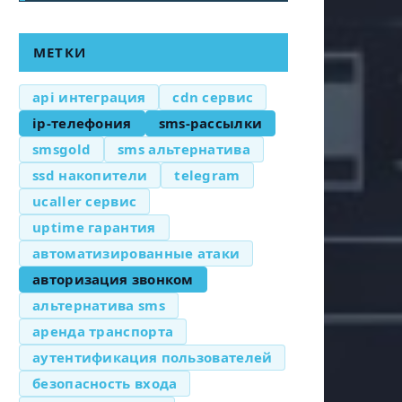
МЕТКИ
api интеграция
cdn сервис
ip-телефония
sms-рассылки
smsgold
sms альтернатива
ssd накопители
telegram
ucaller сервис
uptime гарантия
автоматизированные атаки
авторизация звонком
альтернатива sms
аренда транспорта
аутентификация пользователей
безопасность входа