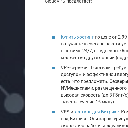
CloudVPS предлагает:
Купить хостинг
по цене от 2.99
получаете в составе пакета у
в режиме 24/7, ежедневные бэк
множество других опций (подр
VPS-серверы. Если вам требуе
доступом и эффективной вирту
есть, что предложить. Сервер
NVMe-дисками, размещенного в
высокая скорость (до 3 Гбит/с
тикет в течение 15 минут.
VPS и
хостинг для Битрикс
. К
под Битрикс. Они характериз
скоростью работы и идеальной 