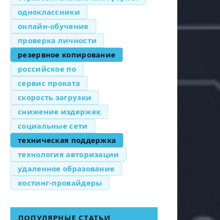
одноклассники
онлайн-обучение
проверка личности
резервное копирование
российское по
сервис проката
скорость загрузки
снижение издержек
социальные сети
техническая поддержка
технология авторизации
удаленное образование
хостинг-провайдеры
ПОПУЛЯРНЫЕ СТАТЬИ