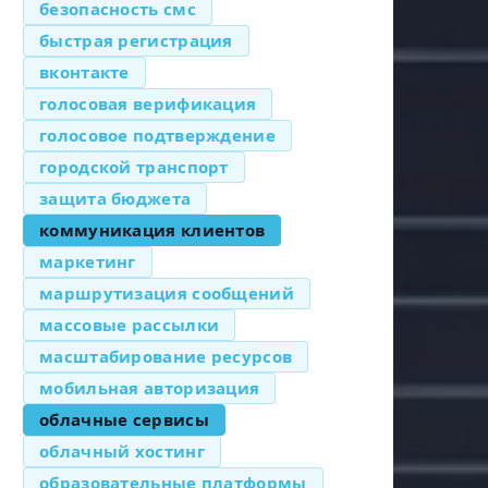
безопасность смс
быстрая регистрация
вконтакте
голосовая верификация
голосовое подтверждение
городской транспорт
защита бюджета
коммуникация клиентов
маркетинг
маршрутизация сообщений
массовые рассылки
масштабирование ресурсов
мобильная авторизация
облачные сервисы
облачный хостинг
образовательные платформы