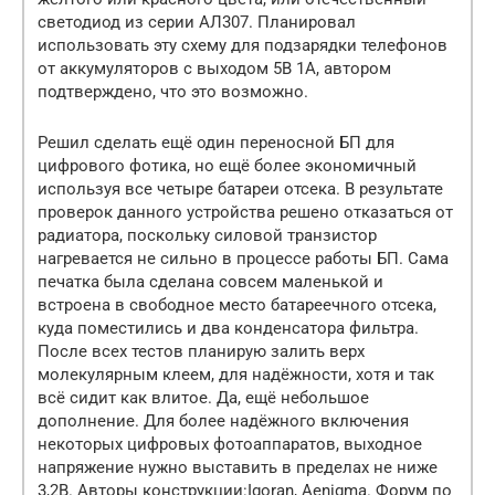
светодиод из серии АЛ307. Планировал
использовать эту схему для подзарядки телефонов
от аккумуляторов с выходом 5В 1А, автором
подтверждено, что это возможно.
Решил сделать ещё один переносной БП для
цифрового фотика, но ещё более экономичный
используя все четыре батареи отсека. В результате
проверок данного устройства решено отказаться от
радиатора, поскольку силовой транзистор
нагревается не сильно в процессе работы БП. Сама
печатка была сделана совсем маленькой и
встроена в свободное место батареечного отсека,
куда поместились и два конденсатора фильтра.
После всех тестов планирую залить верх
молекулярным клеем, для надёжности, хотя и так
всё сидит как влитое. Да, ещё небольшое
дополнение. Для более надёжного включения
некоторых цифровых фотоаппаратов, выходное
напряжение нужно выставить в пределах не ниже
3,2В. Авторы конструкции:Igoran, Aenigma. Форум по