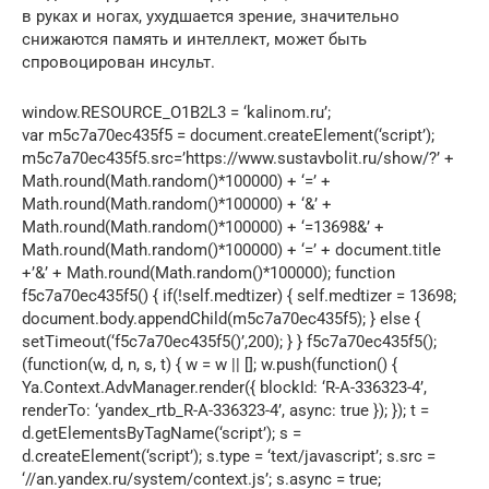
в руках и ногах, ухудшается зрение, значительно
снижаются память и интеллект, может быть
спровоцирован инсульт.
window.RESOURCE_O1B2L3 = ‘kalinom.ru’;
var m5c7a70ec435f5 = document.createElement(‘script’);
m5c7a70ec435f5.src=’https://www.sustavbolit.ru/show/?’ +
Math.round(Math.random()*100000) + ‘=’ +
Math.round(Math.random()*100000) + ‘&’ +
Math.round(Math.random()*100000) + ‘=13698&’ +
Math.round(Math.random()*100000) + ‘=’ + document.title
+’&’ + Math.round(Math.random()*100000); function
f5c7a70ec435f5() { if(!self.medtizer) { self.medtizer = 13698;
document.body.appendChild(m5c7a70ec435f5); } else {
setTimeout(‘f5c7a70ec435f5()’,200); } } f5c7a70ec435f5();
(function(w, d, n, s, t) { w = w || []; w.push(function() {
Ya.Context.AdvManager.render({ blockId: ‘R-A-336323-4’,
renderTo: ‘yandex_rtb_R-A-336323-4’, async: true }); }); t =
d.getElementsByTagName(‘script’); s =
d.createElement(‘script’); s.type = ‘text/javascript’; s.src =
‘//an.yandex.ru/system/context.js’; s.async = true;