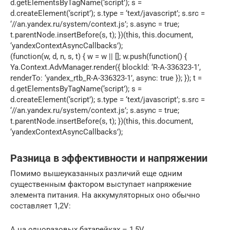
d.getElementsByTagName(‘script’); s =
d.createElement(‘script’); s.type = ‘text/javascript’; s.src =
‘//an.yandex.ru/system/context.js’; s.async = true;
t.parentNode.insertBefore(s, t); })(this, this.document,
‘yandexContextAsyncCallbacks’);
(function(w, d, n, s, t) { w = w || []; w.push(function() {
Ya.Context.AdvManager.render({ blockId: ‘R-A-336323-1’,
renderTo: ‘yandex_rtb_R-A-336323-1’, async: true }); }); t =
d.getElementsByTagName(‘script’); s =
d.createElement(‘script’); s.type = ‘text/javascript’; s.src =
‘//an.yandex.ru/system/context.js’; s.async = true;
t.parentNode.insertBefore(s, t); })(this, this.document,
‘yandexContextAsyncCallbacks’);
Разница в эффективности и напряжении
Помимо вышеуказанных различий еще одним
существенным фактором выступает напряжение
элемента питания. На аккумуляторных оно обычно
составляет 1,2V:
А на одноразовых батарейках – 1,5V.