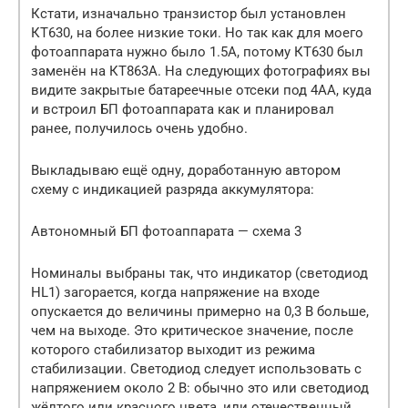
Кстати, изначально транзистор был установлен
КТ630, на более низкие токи. Но так как для моего
фотоаппарата нужно было 1.5А, потому КТ630 был
заменён на КТ863А. На следующих фотографиях вы
видите закрытые батареечные отсеки под 4АА, куда
и встроил БП фотоаппарата как и планировал
ранее, получилось очень удобно.
Выкладываю ещё одну, доработанную автором
схему с индикацией разряда аккумулятора:
Автономный БП фотоаппарата — схема 3
Номиналы выбраны так, что индикатор (светодиод
HL1) загорается, когда напряжение на входе
опускается до величины примерно на 0,3 В больше,
чем на выходе. Это критическое значение, после
которого стабилизатор выходит из режима
стабилизации. Светодиод следует использовать с
напряжением около 2 В: обычно это или светодиод
жёлтого или красного цвета, или отечественный