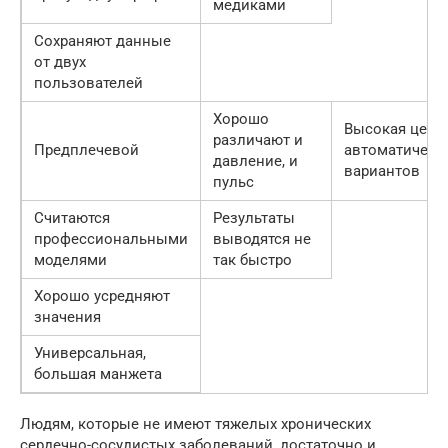
медиками
Сохраняют данные
от двух
пользователей
Хорошо
Высокая цена
различают и
Предплечевой
автоматическ
давление, и
вариантов
пульс
Считаются
Результаты
профессиональными
выводятся не
моделями
так быстро
Хорошо усредняют
значения
Универсальная,
большая манжета
Людям, которые не имеют тяжелых хронических
сердечно-сосудистых заболеваний, достаточно и