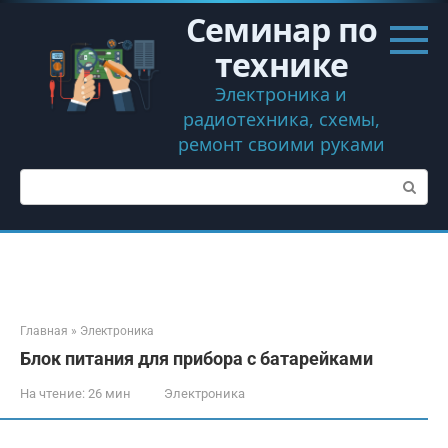
Перейти
Семинар по
к
контенту
технике
Электроника и
радиотехника, схемы,
ремонт своими руками
Поиск:
Главная
»
Электроника
Блок питания для прибора с батарейками
На чтение:
26 мин
Электроника