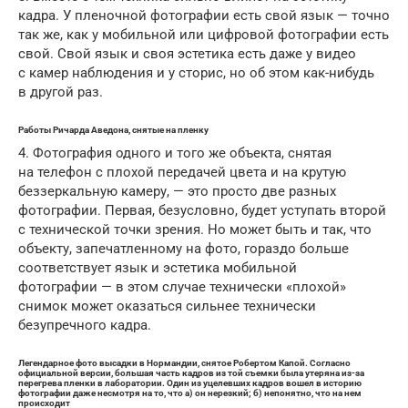
кадра. У пленочной фотографии есть свой язык — точно
так же, как у мобильной или цифровой фотографии есть
свой. Свой язык и своя эстетика есть даже у видео
с камер наблюдения и у сторис, но об этом как-нибудь
в другой раз.
Работы Ричарда Аведона, снятые на пленку
4. Фотография одного и того же объекта, снятая
на телефон с плохой передачей цвета и на крутую
беззеркальную камеру, — это просто две разных
фотографии. Первая, безусловно, будет уступать второй
с технической точки зрения. Но может быть и так, что
объекту, запечатленному на фото, гораздо больше
соответствует язык и эстетика мобильной
фотографии — в этом случае технически «плохой»
снимок может оказаться сильнее технически
безупречного кадра.
Легендарное фото высадки в Нормандии, снятое Робертом Капой. Согласно
официальной версии, большая часть кадров из той съемки была утеряна из-за
перегрева пленки в лаборатории. Один из уцелевших кадров вошел в историю
фотографии даже несмотря на то, что а) он нерезкий; б) непонятно, что на нем
происходит