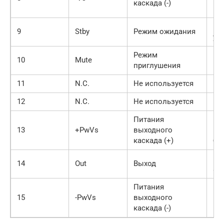
каскада (-)
пи
Бл
9
Stby
Режим ожидания
уп
Режим
10
Mute
приглушения
11
N.C.
Не используется
–
12
N.C.
Не используется
–
Питания
Пл
13
+PwVs
выходного
кл
каскада (+)
бл
Вы
14
Out
Выход
ау
Питания
Ми
15
-PwVs
выходного
кл
каскада (-)
пи