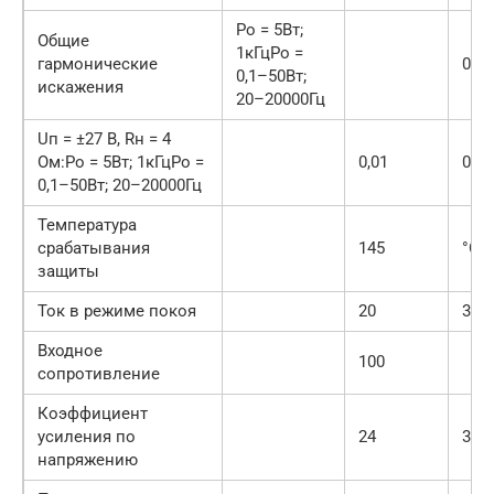
Po = 5Вт;
Общие
1кГцPo =
гармонические
0,00
0,1–50Вт;
искажения
20–20000Гц
Uп = ±27 В, Rн = 4
Ом:Po = 5Вт; 1кГцPo =
0,01
0,1
0,1–50Вт; 20–20000Гц
Температура
срабатывания
145
°C
защиты
Ток в режиме покоя
20
30
Входное
100
сопротивление
Коэффициент
усиления по
24
30
напряжению