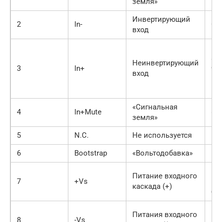
земля»
Инвертирующий
2
In-
Об
вход
Вх
ау
Неинвертирующий
3
In+
че
вход
ра
ко
«Сигнальная
4
In+Mute
«О
земля»
5
N.C.
Не используется
–
6
Bootstrap
«Вольтодобавка»
Ко
Пл
Питание входного
7
+Vs
кл
каскада (+)
бл
Ми
Питания входного
8
-Vs
кл