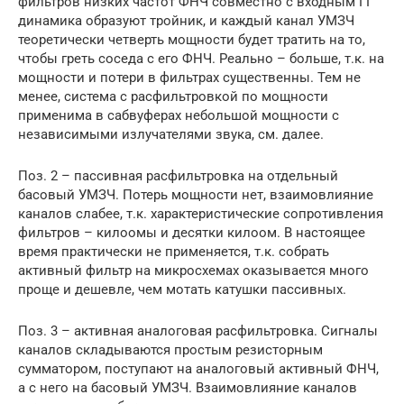
фильтров низких частот ФНЧ совместно с входным ГГ
динамика образуют тройник, и каждый канал УМЗЧ
теоретически четверть мощности будет тратить на то,
чтобы греть соседа с его ФНЧ. Реально – больше, т.к. на
мощности и потери в фильтрах существенны. Тем не
менее, система с расфильтровкой по мощности
применима в сабвуферах небольшой мощности с
независимыми излучателями звука, см. далее.
Поз. 2 – пассивная расфильтровка на отдельный
басовый УМЗЧ. Потерь мощности нет, взаимовлияние
каналов слабее, т.к. характеристические сопротивления
фильтров – килоомы и десятки килоом. В настоящее
время практически не применяется, т.к. собрать
активный фильтр на микросхемах оказывается много
проще и дешевле, чем мотать катушки пассивных.
Поз. 3 – активная аналоговая расфильтровка. Сигналы
каналов складываются простым резисторным
сумматором, поступают на аналоговый активный ФНЧ,
а с него на басовый УМЗЧ. Взаимовлияние каналов