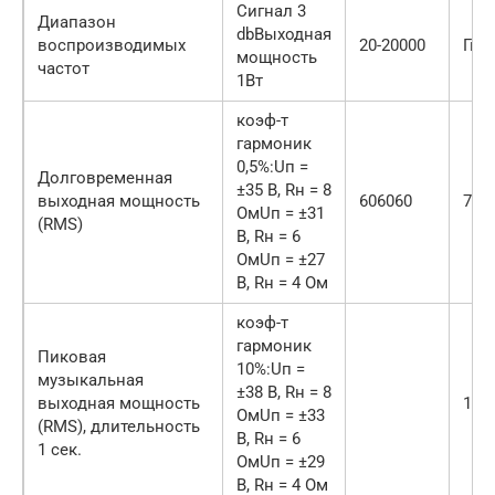
Cигнал 3
Диапазон
dbВыходная
воспроизводимых
20-20000
Гц
мощность
частот
1Вт
коэф-т
гармоник
0,5%:Uп =
Долговременная
±35 В, Rн = 8
выходная мощность
606060
707
ОмUп = ±31
(RMS)
В, Rн = 6
ОмUп = ±27
В, Rн = 4 Ом
коэф-т
гармоник
Пиковая
10%:Uп =
музыкальная
±38 В, Rн = 8
выходная мощность
100
ОмUп = ±33
(RMS), длительность
В, Rн = 6
1 сек.
ОмUп = ±29
В, Rн = 4 Ом