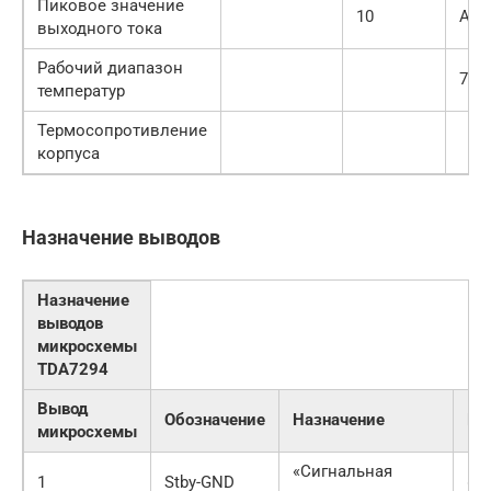
Пиковое значение
10
А
выходного тока
Рабочий диапазон
70
температур
Термосопротивление
корпуса
Назначение выводов
Назначение
выводов
микросхемы
TDA7294
Вывод
Обозначение
Назначение
По
микросхемы
«Сигнальная
1
Stby-GND
«О