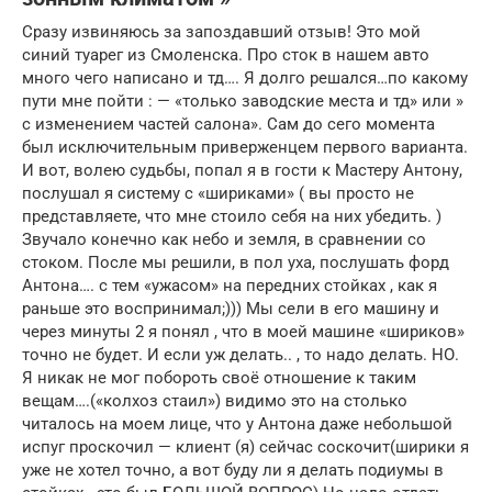
Сразу извиняюсь за запоздавший отзыв! Это мой
синий туарег из Смоленска. Про сток в нашем авто
много чего написано и тд…. Я долго решался…по какому
пути мне пойти : — «только заводские места и тд» или »
с изменением частей салона». Сам до сего момента
был исключительным приверженцем первого варианта.
И вот, волею судьбы, попал я в гости к Мастеру Антону,
послушал я систему с «шириками» ( вы просто не
представляете, что мне стоило себя на них убедить. )
Звучало конечно как небо и земля, в сравнении со
стоком. После мы решили, в пол уха, послушать форд
Антона…. с тем «ужасом» на передних стойках , как я
раньше это воспринимал;))) Мы сели в его машину и
через минуты 2 я понял , что в моей машине «шириков»
точно не будет. И если уж делать.. , то надо делать. НО.
Я никак не мог побороть своё отношение к таким
вещам….(«колхоз стаил») видимо это на столько
читалось на моем лице, что у Антона даже небольшой
испуг проскочил — клиент (я) сейчас соскочит(ширики я
уже не хотел точно, а вот буду ли я делать подиумы в