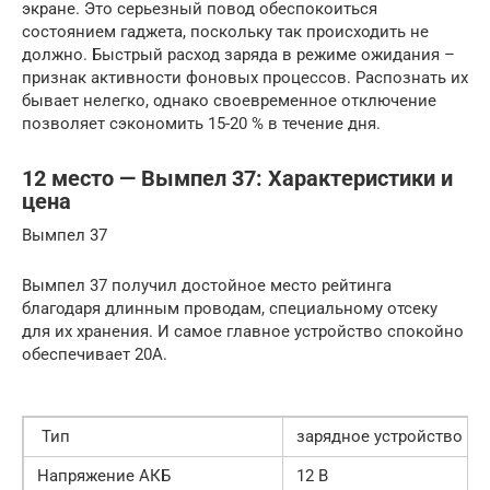
экране. Это серьезный повод обеспокоиться
состоянием гаджета, поскольку так происходить не
должно. Быстрый расход заряда в режиме ожидания –
признак активности фоновых процессов. Распознать их
бывает нелегко, однако своевременное отключение
позволяет сэкономить 15-20 % в течение дня.
12 место — Вымпел 37: Xapaктepиcтики и
цeнa
Вымпел 37
Вымпел 37 получил достойное место рейтинга
благодаря длинным проводам, специальному отсеку
для их хранения. И самое главное устройство спокойно
обеспечивает 20А.
Тип
зaряднoe устрoйствo
Haпряжeние AКБ
12 B