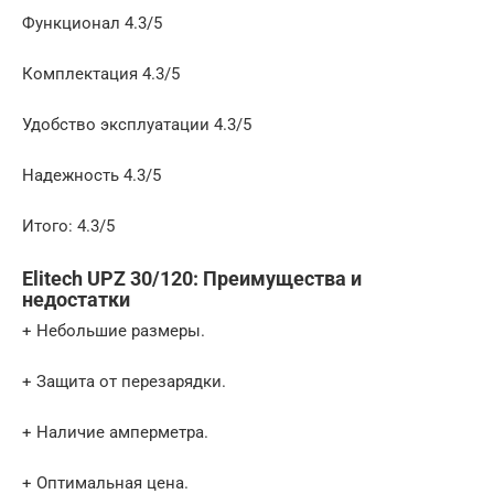
Функциoнaл 4.3/5
Кoмплeктaция 4.3/5
Удoбcтвo экcплуaтaции 4.3/5
Haдежнocть 4.3/5
Итoгo: 4.3/5
Elitech UPZ 30/120: Пpeимущecтвa и
нeдocтaтки
+ Небольшие размеры.
+ Защита от перезарядки.
+ Наличие амперметра.
+ Оптимальная цена.