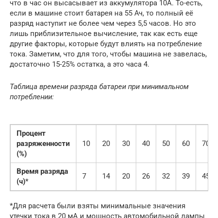
что в час он высасывает из аккумулятора 10А. То-есть,
если в машине стоит батарея на 55 Ач, то полный её
разряд наступит не более чем через 5,5 часов. Но это
лишь приблизительное вычисление, так как есть еще
другие факторы, которые будут влиять на потребление
тока. Заметим, что для того, чтобы машина не завелась,
достаточно 15-25% остатка, а это часа 4.
Таблица времени разряда батареи при минимальном
потреблении:
Процент
разряженности
10
20
30
40
50
60
70
(%)
Время разряда
7
14
20
26
32
39
45
(ч)
*
*Для расчета были взяты минимальные значения
утечки тока в 20 мА и мощность автомобильной лампы