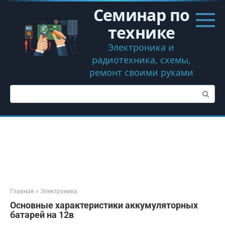
Перейти
Семинар по
к
контенту
технике
Электроника и
радиотехника, схемы,
ремонт своими руками
Поиск:
Главная
»
Электроника
Основные характеристики аккумуляторных
батарей на 12в