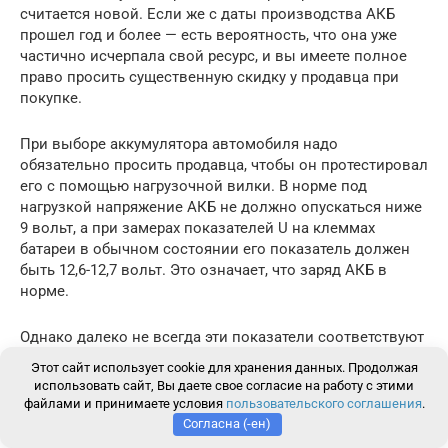
считается новой. Если же с даты производства АКБ
прошел год и более — есть вероятность, что она уже
частично исчерпала свой ресурс, и вы имеете полное
право просить существенную скидку у продавца при
покупке.
При выборе аккумулятора автомобиля надо
обязательно просить продавца, чтобы он протестировал
его с помощью нагрузочной вилки. В норме под
нагрузкой напряжение АКБ не должно опускаться ниже
9 вольт, а при замерах показателей U на клеммах
батареи в обычном состоянии его показатель должен
быть 12,6-12,7 вольт. Это означает, что заряд АКБ в
норме.
Однако далеко не всегда эти показатели соответствуют
действительности даже при покупке, казалось бы,
Этот сайт использует cookie для хранения данных. Продолжая
нового аккумулятора, «возраст» которого составляет не
использовать сайт, Вы даете свое согласие на работу с этими
более 6 месяцев
файлами и принимаете условия
пользовательского соглашения
.
3
Закрыть через
Согласна (-ен)
Важно помнить о том, что условия хранения батарей в