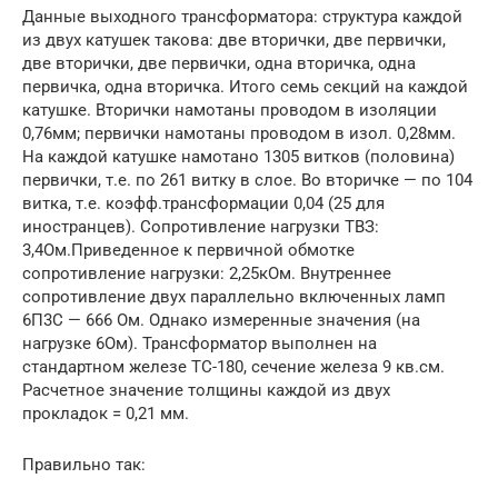
Данные выходного трансформатора: структура каждой
из двух катушек такова: две вторички, две первички,
две вторички, две первички, одна вторичка, одна
первичка, одна вторичка. Итого семь секций на каждой
катушке. Вторички намотаны проводом в изоляции
0,76мм; первички намотаны проводом в изол. 0,28мм.
На каждой катушке намотано 1305 витков (половина)
первички, т.е. по 261 витку в слое. Во вторичке — по 104
витка, т.е. коэфф.трансформации 0,04 (25 для
иностранцев). Сопротивление нагрузки ТВЗ:
3,4Ом.Приведенное к первичной обмотке
сопротивление нагрузки: 2,25кОм. Внутреннее
сопротивление двух параллельно включенных ламп
6П3С — 666 Ом. Однако измеренные значения (на
нагрузке 6Ом). Трансформатор выполнен на
стандартном железе ТС-180, сечение железа 9 кв.см.
Расчетное значение толщины каждой из двух
прокладок = 0,21 мм.
Правильно так: