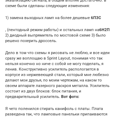
эквализацию сигнала, в общем вполне достаточно. в
схеме были сделаны следующие изменения:
1) замена выходных ламп на более дешевые
6П3С
, (пентодный режим работы) и остальных ламп на
6Н2П
2) диодный выпрямитель по мостовой схеме 3) было
решено похерить дроссель.
Дело в том что схемы я рисовать не люблю, и все идеи
сразу же воплощаю в Sprint Layout, понимая что так
нельзя конечно но ниче с собой не могу поделать, я
ленив. Конструктивно усилитель распологается в
корпусе из нержевеющей стали, который мне любезно
делают мои друзья, по моим чертежам, на каком то
своем аппарате лазерного раскроя металла. Усилитель
состоит из двух блоков: блок питания, и
предварительный усилитель.
Вот фото:
Я чето поленился стирать канифоль с платы. Плата
разведена так, что ламповые панельки припаиваются