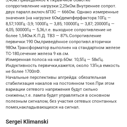
3,4Ом.Приведенное к пкрвичной обмотке
сопрротивление нагрузки:2,25кОм.Внутреннее сопрот.
двух паралл.включ.6П3С — 666Ом. Однако измеренные
значения (на нагрузке 6Ом)демпферфактора:10Гц —
8,57;100Гц -3,9; 1000Гц — 3,85; 10000Гц — 3,87; 20000Гц —
4,05; 50000Гц — 5,36,т.е. выходное сопротивление не
более 1,54Ом.К.П.Д. ТВЗ — 87%.Сопротивление
первички:190 Ом,приведённое сопротивл.вторички
98Ом.Трансформатор выполнен на стандартном железе
ТС-180,сечение железа 9 кв.см.
Измеренная полоса на нагр.6Ом: 10,5Гц — 58кГц.
Индуктивность первички,кажется, около 13Гн,а емкость
не более 1700пФ.
Начальные перспективы апгрейда: обязательная
стабилизация накалов на постоянном токе.При этом
вариации сетевого напряжения будут сильно
снижены,т.е. лампа будет управляться в основном
полезным сигналом, без участия сетевых спонтанных
помех,накладывающихся на сигнал.
Sergei Klimanski