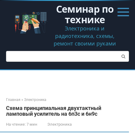
Перейти
Семинар по
к
контенту
технике
Электроника и
радиотехника, схемы,
ремонт своими руками
Поиск:
Главная
»
Электроника
Схема принципиальная двухтактный
ламповый усилитель на 6п3с и 6н9с
На чтение:
7 мин
Электроника