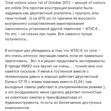
Total visitors since 1st of October 2012 – amount of visitors
are online Эта простая конструкция вначале была
задумана как двухтактный усилитель ( пушпулл, или
тяни-толкай :-)) на 6П9, но по причине ее высокого
внутреннего сопротивления макетирование
закончилось установкой другой лампочки – 6П3С-Е….
Но это – не сказка про пшик. Все намного лучше
получилось…
В которые раз убеждаюсь в том, что 6П3С-Е по сути –
это очень неплохо звучащая лампа, если ее правильно
приготовить… Вот я и решил продолжить эксперименты.
В триоде ИМХО она звучит не очень…. , точнее мне оно
кажется тусклым. У меня в гостинной вместе с
телевизором давно и хорошо работает двухтактный
Dynaco ST-70 с этими лампами вместо EL34 ( там
выходные лампы работают в ультралинейном режиме ),
и это воодушевило меня сделать двухтакт полностью
на советских лампах и трансформаторах от
Аудиоинструмента, то есть из более-менее доступных
компонентов.