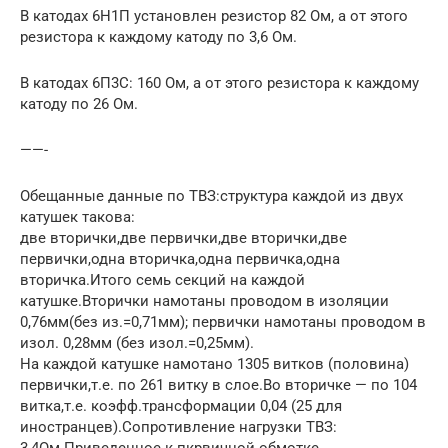
В катодах 6Н1П установлен резистор 82 Ом, а от этого
резистора к каждому катоду по 3,6 Ом.
В катодах 6П3С: 160 Ом, а от этого резистора к каждому
катоду по 26 Ом.
——-
Обещанные данные по ТВЗ:структура каждой из двух
катушек такова:
две вторички,две первички,две вторички,две
первички,одна вторичка,одна первичка,одна
вторичка.Итого семь секций на каждой
катушке.Вторички намотаны проводом в изоляции
0,76мм(без из.=0,71мм); первички намотаны проводом в
изол. 0,28мм (без изол.=0,25мм).
На каждой катушке намотано 1305 витков (половина)
первички,т.е. по 261 витку в слое.Во вторичке — по 104
витка,т.е. коэфф.трансформации 0,04 (25 для
иностранцев).Сопротивление нагрузки ТВЗ: