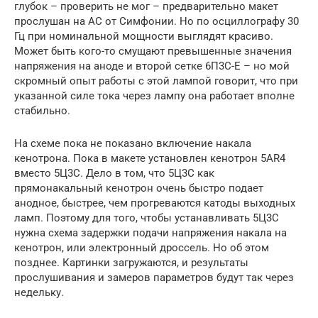
глубок – проверить не мог – предварительно макет
прослушан на АС от Симфонии. Но по осциллографу 30
Гц при номинальной мощности выглядят красиво.
Может быть кого-то смущают превышенные значения
напряжения на аноде и второй сетке 6П3С-Е – но мой
скромный опыт работы с этой лампой говорит, что при
указанной силе тока через лампу она работает вполне
стабильно.
На схеме пока не показано включение накала
кенотрона. Пока в макете установлен кенотрон 5AR4
вместо 5Ц3С. Дело в том, что 5Ц3С как
прямонакальный кенотрон очень быстро подает
анодное, быстрее, чем прогреваются катоды выходных
ламп. Поэтому для того, чтобы устанавливать 5Ц3С
нужна схема задержки подачи напряжения накала на
кенотрон, или электронный дроссель. Но об этом
позднее. Картинки загружаются, и результаты
прослушивания и замеров параметров будут так через
недельку.