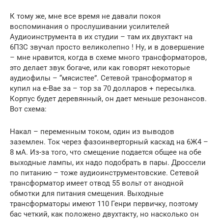
К тому же, мне все время не давали покоя
воспоминания о прослушивании усилителей
Аудиоинструмента в их студии – там их двухтакт на
6П3С звучал просто великолепно ! Ну, и в довершение
– мне нравится, когда в схеме много трансформаторов,
это делает звук богаче, или как говорят некоторые
аудиофилы – “мясистее”. Сетевой трансформатор я
купил на е-Вае за – тор за 70 долларов + пересылка.
Корпус будет деревянный, он дает меньше резонансов.
Вот схема:
Накал – переменным током, один из выводов
заземлен. Ток через фазоинверторный каскад на 6Ж4 –
8 мА. Из-за того, что смещение подается общее на обе
выходные лампы, их надо подобрать в пары. Дроссели
по питанию – тоже аудиоинструментовские. Сетевой
трансформатор имеет отвод 55 вольт от анодной
обмотки для питания смещения. Выходные
трансформаторы имеют 110 Генри первичку, поэтому
бас четкий, как положено двухтакту, но насколько он