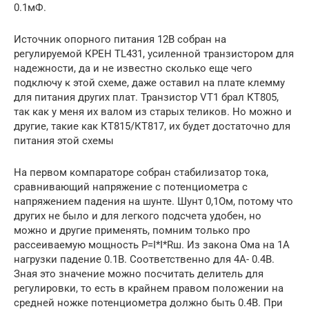
0.1мФ.
Источник опорного питания 12В собран на
регулируемой КРЕН TL431, усиленной транзистором для
надежности, да и не известно сколько еще чего
подключу к этой схеме, даже оставил на плате клемму
для питания других плат. Транзистор VT1 брал КТ805,
так как у меня их валом из старых теликов. Но можно и
другие, такие как КТ815/КТ817, их будет достаточно для
питания этой схемы
На первом компараторе собран стабилизатор тока,
сравнивающий напряжение с потенциометра с
напряжением падения на шунте. Шунт 0,1Ом, потому что
других не было и для легкого подсчета удобен, но
можно и другие применять, помним только про
рассеиваемую мощность P=I*I*Rш. Из закона Ома на 1А
нагрузки падение 0.1В. Соответственно для 4А- 0.4В.
Зная это значение можно посчитать делитель для
регулировки, то есть в крайнем правом положении на
средней ножке потенциометра должно быть 0.4В. При