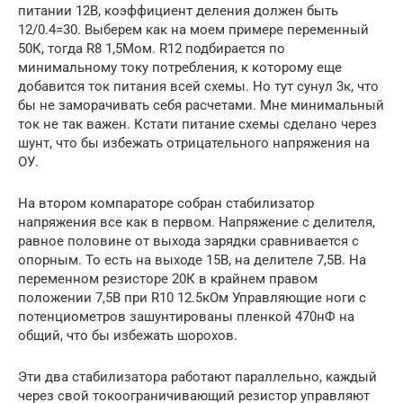
питании 12В, коэффициент деления должен быть
12/0.4=30. Выберем как на моем примере переменный
50К, тогда R8 1,5Мом. R12 подбирается по
минимальному току потребления, к которому еще
добавится ток питания всей схемы. Но тут сунул 3к, что
бы не заморачивать себя расчетами. Мне минимальный
ток не так важен. Кстати питание схемы сделано через
шунт, что бы избежать отрицательного напряжения на
ОУ.
На втором компараторе собран стабилизатор
напряжения все как в первом. Напряжение с делителя,
равное половине от выхода зарядки сравнивается с
опорным. То есть на выходе 15В, на делителе 7,5В. На
переменном резисторе 20К в крайнем правом
положении 7,5В при R10 12.5кОм Управляющие ноги с
потенциометров зашунтированы пленкой 470нФ на
общий, что бы избежать шорохов.
Эти два стабилизатора работают параллельно, каждый
через свой токоограничивающий резистор управляют