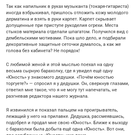
Так как напильник в руках музыканта (токаря-гитариста)
иногда взбрыкивал, пришлось отложить кожу молодого
дерматина и взять в руки карпет. Карпет скрывает
допущенные при приступе рукоделия огрехи. Места
стыков материала отделали шпагатом. Получился вид с
дембельскими мотивами. Пока шло дело, и подбирали
декоративные защитные сеточки думалось, а как же
голова без кабинета? Не порядок!
С любимой женой и этой мыслью поехал на одну
весьма сырную барахолку, где я увидел ещё одну
«Юность» у знакомого дедушки. «Почём юностью
торгуете?» — спросил я у дедушки. Он, сверкнув глазами,
ответил мне такое, что я не могу тут напечатать, не
разгневав редактора нашего журнала.
Я извинился и показал пальцем на проигрыватель,
лежащий у него на прилавке. Дедушка, рассмеявшись,
подобрел и продал мне свою «Юность». Ближе к выходу
с барахолки была добыта ещё одна «Юность». Вот они,