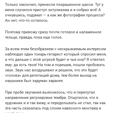
Только закончил, принесли покрашенное шасси. Тут у
меня случился приступ энтузиазма и я собрал всё! А
очнувшись, подумал — а как же фотографии процесса?
Ан нет, что-то осталось.
Поэтому привожу сразу почти готовое и налаженное
тельце, правда, пока еще голое.
За всем этим безобразием с нескрываемым интересом
наблюдал один токарь-гитарист который спросил меня,
а что дальше с этой штукой будет и чья она? Я ответил
ему: да хоть твоя! На том и порешив, пошли пробовать
звук. Звук нас воодушевил и решили, что это будет
«голова» для репетиций дома, тем более выход на
наушники был задуман заранее.
При пробе звучания выяснилось, что я перепутал
направление регулировки тембра. Отшутился, что я
художник и я так вижу, и переделывать не стал, так как
эта часть оказалась под слоем навесного монтажа и