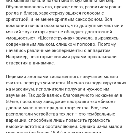
«Комбики» начали захватывать музыкальный мир.
Обуславливалось это, прежде всего, развитием рок-н-
ролла и блюза, характеризующихся голосом с
хрипотцой, и не менее хриплым саксофоном. Вся
компания начала осознавать, что доступный чистый и
мягкий звук гитары уже не обладает достаточной
«мощностью». «Шестиструнная» звучала, выражаясь
современным языком, слишком попсово. Поэтому
начались различные эксперименты с аппаратом.
Например, некоторые своими руками прокалывали
отверстия в динамике.
Первыми звонками «искаженного» звучания можно
считать перегруз усилителя. Именно выводя «крутилки»
на максимум, исполнители получали нужное им
звучание. Так добивались благозвучного искажения в
50-ые, поскольку заводские настройки «комбиков»
давали мало простора для творчества. Все, чем
располагали устройства тех лет – это тембральные
вариации, способные лишь повысить громкость
высокочастотной составляющей. Однако из-за малой
мощности (не более 15 Вт) и примитивности