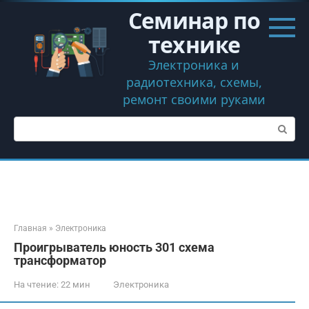
Перейти
Семинар по
к
контенту
технике
Электроника и
радиотехника, схемы,
ремонт своими руками
Поиск:
Главная
»
Электроника
Проигрыватель юность 301 схема
трансформатор
На чтение:
22 мин
Электроника