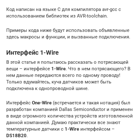
Код написан на языке C для компилятора avr-gcc с
использованием библиотек из AVR-toolchain.
Примеры кода ниже будут использовать объявленные
здесь макросы и функции, и вызванные подключения.
Интерфейс 1-Wire
В этой статье я попытаюсь рассказать о потрясающей
вещи – интерфейсе
1-Wire
. Что в нем потрясающего? В
нем данные передаются всего по одному проводу!
Только вдумайтесь, куча датчиков может быть
подключена к однопроводной шине.
Интерфейс
One-Wire
(встречается и такая нотация) был
разработан компанией Dallas Semiconductor и применен
в виде огромного количества устройств изготовленной
данной компанией. Думаю практически все знают
температурные датчики c
1-Wire
интерфейсом –
DS18B20
.