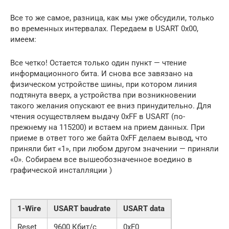
Все то же самое, разница, как мы уже обсудили, только
во временных интервалах. Передаем в USART 0x00,
имеем:
Все четко! Остается только один пункт — чтение
информационного бита. И снова все завязано на
физическом устройстве шины, при котором линия
подтянута вверх, а устройства при возникновении
такого желания опускают ее вниз принудительно. Для
чтения осуществляем выдачу 0xFF в USART (по-
прежнему на 115200) и встаем на прием данных. При
приеме в ответ того же байта 0xFF делаем вывод, что
приняли бит «1», при любом другом значении — приняли
«0». Собираем все вышеобозначенное воедино в
графической инсталляции )
1-Wire
USART baudrate
USART data
Reset
9600 Кбит/с
0xF0