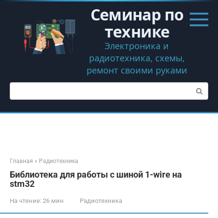
Перейти
Семинар по
к
контенту
технике
Электроника и
радиотехника, схемы,
ремонт своими руками
Поиск:
Главная
»
Радиотехника
Библиотека для работы с шиной 1-wire на
stm32
На чтение:
26 мин
Радиотехника