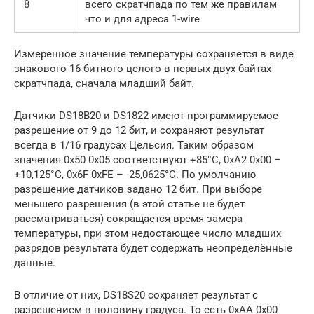
8
всего скратчпада по тем же правилам
что и для адреса 1-wire
Измеренное значение температуры сохраняется в виде
знакового 16-битного целого в первых двух байтах
скратчпада, сначала младший байт.
Датчики DS18B20 и DS1822 имеют программируемое
разрешение от 9 до 12 бит, и сохраняют результат
всегда в 1/16 градусах Цельсия. Таким образом
значения 0x50 0x05 соответствуют +85°С, 0xA2 0x00 –
+10,125°С, 0x6F 0xFE – -25,0625°С. По умолчанию
разрешение датчиков задано 12 бит. При выборе
меньшего разрешения (в этой статье не будет
рассматриваться) сокращается время замера
температуры, при этом недостающее число младших
разрядов результата будет содержать неопределённые
данные.
В отличие от них, DS18S20 сохраняет результат с
разрешением в половину градуса. То есть 0xAA 0x00