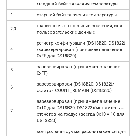
младший байт значения температуры
1
старший байт значения температуры
граничные контрольные значения, или
2,3
пользовательские данные
регистр конфигурации (DS18B20, DS1822)
4
/зарезервирован (принимает значение
0xFF для DS18S20)
зарезервирован (принимает значение
5
0xFF)
зарезервирован (DS18B20, DS1822)/
6
остаток COUNT_REMAIN (DS18S20)
зарезервирован (принимает значение
0x10 для DS18B20, DS1822)/множитель =
7
отсчётов на градус (всегда 0x10 = 16 для
DS18S20)
контрольная сумма, рассчитывается для