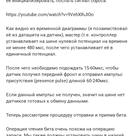
её инициализировать, послать сигнал сброса.
https://youtube.com/watch?v=9VehXIhJIOo
Как видно из временной диаграммы (я позаимствовал
её из даташита на датчик), мастер (т.е. контроллер
устанавливает на шине нулевой потенциал на временя
не менее 480 мкс, после чего устанавливает её в
единичный потенциал.
После чего необходимо подождать 15-60мкс, чтобы
датчик получил передний фронт и отправил импульс
присутствия (presence pulse) длиной 60-240мкс.
Если данный импульс не получен, значит на шине нет
датчиков готовых к обмену данными.
Теперь рассмотрим процедуру отправки и приема бита.
Операция чтения бита очень похожа на операцию
записи. Мы также должны установить шину в низкий