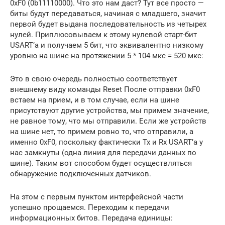
0xF0 (0b11110000). Что это нам даст? Тут все просто —
биты будут передаваться, начиная с младшего, значит
первой будет выдана последовательность из четырех
нулей. Приплюсовываем к этому нулевой старт-бит
USART’а и получаем 5 бит, что эквивалентно низкому
уровню на шине на протяжении 5 * 104 мкс = 520 мкс:
Это в свою очередь полностью соответствует
внешнему виду команды Reset После отправки 0xF0
встаем на прием, и в том случае, если на шине
присутствуют другие устройства, мы примем значение,
не равное тому, что мы отправили. Если же устройств
на шине нет, то примем ровно то, что отправили, а
именно 0xF0, поскольку фактически Tx и Rx USART’а у
нас замкнуты (одна линия для передачи данных по
шине). Таким вот способом будет осуществляться
обнаружение подключенных датчиков.
На этом с первым пунктом интерфейсной части
успешно прощаемся. Переходим к передачи
информационных битов. Передача единицы: