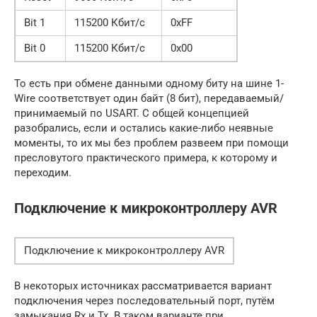
Bit 1
115200 Кбит/с
0xFF
Bit 0
115200 Кбит/с
0x00
То есть при обмене данными одному биту на шине 1-
Wire соответствует один байт (8 бит), передаваемый/
принимаемый по USART. С общей концепцией
разобрались, если и остались какие-либо неявные
моменты, то их мы без проблем развеем при помощи
пресловутого практического примера, к которому и
переходим.
Подключение к микроконтроллеру AVR
Подключение к микроконтроллеру AVR
В некоторых источниках рассматривается вариант
подключения через последовательный порт, путём
замыкания Rx и Tx. В таком варианте при