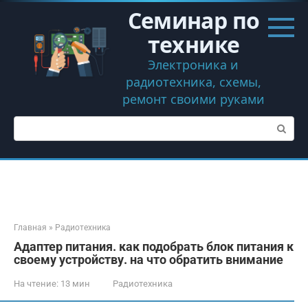
Перейти
Семинар по
к
контенту
технике
Электроника и
радиотехника, схемы,
ремонт своими руками
Поиск:
Главная
»
Радиотехника
Адаптер питания. как подобрать блок питания к
своему устройству. на что обратить внимание
На чтение:
13 мин
Радиотехника