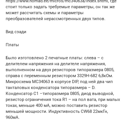
https://www.nomad.ee/micros/mc34063a/index.shtml, где
стоит только задать требуемые параметры, он так же
может рассчитать схемы и параметры
преобразователей нерассмотренных двух типов.
Вид сзади
Платы
Было изготовлено 2 печатные платы: слева – с
делителем напряжения на делителе напряжения,
выполненном на двух резисторов типоразмера 0805,
справа с переменным резистором 3329H-682 6,8кОм.
Микросхема MC34063 в корпусе DIP, под ней два чип
танталовых конденсатора типоразмера – D.
Конденсатор C1 –типоразмера 0805, диод выводной,
резистор ограничения тока R1 – на пол вата, при малых
токах, меньше 400 мА, можно поставить резистор
меньшей мощности. Индуктивность CW68 22мкГн,
960мА.