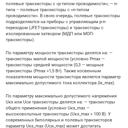
полевые транзисторы с «p-типом проводимости»; — n-
типа – полевые транзисторы с «n-типом
проводимости». В свою очередь, полевые транзисторы
подразделяются на приборы с управляющим p-n-
переходом (JFET-транзисторы) и транзисторы с
изолированным затвором (МДП или МОП-
транзисторы).
По параметру мощности транзисторы делятся на: —
транзисторы малой мощности (условно Рmах —
транзисторы средней мощности (0,3 — мощные
транзисторы (Рmах >1,5 Вт). Также косвенным
показателем мощности транзистора является параметр
максимально допустимого тока коллектора (Iк_max).
По параметру максимально допустимого напряжения
Uкэ или Uси транзисторы делятся на: — транзисторы
общего применения (условно Uкэ_mах —
высоковольтные транзисторы (Uкэ_mах > 100 В). У
современных биполярных и полевых транзисторов
параметр Uкэ_mах (Uси_mах) может достигать