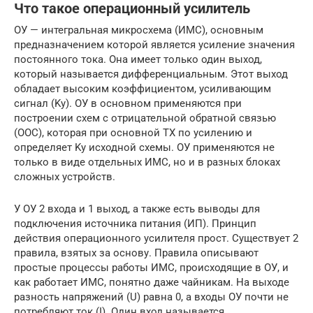
Что такое операционный усилитель
ОУ — интегральная микросхема (ИМС), основным
предназначением которой является усиление значения
постоянного тока. Она имеет только один выход,
который называется дифференциальным. Этот выход
обладает высоким коэффициентом, усиливающим
сигнал (Kу). ОУ в основном применяются при
построении схем с отрицательной обратной связью
(ООС), которая при основной ТХ по усилению и
определяет Kу исходной схемы. ОУ применяются не
только в виде отдельных ИМС, но и в разных блоках
сложных устройств.
У ОУ 2 входа и 1 выход, а также есть выводы для
подключения источника питания (ИП). Принцип
действия операционного усилителя прост. Существует 2
правила, взятых за основу. Правила описывают
простые процессы работы ИМС, происходящие в ОУ, и
как работает ИМС, понятно даже чайникам. На выходе
разность напряжений (U) равна 0, а входы ОУ почти не
потребляют ток (I). Один вход называется