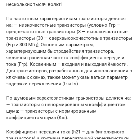
нескольких тысяч вольт!
По частотным характеристикам транзисторы делятся
на: — низкочастотные транзисторы (условно Fгр —
среднечастотные транзисторы (3 — высокочастотные
транзисторы (30 — сверхвысокочастотные транзисторы
(Fгр > 300 МГц); Основным параметром,
характеризующим быстродействия транзистора,
является граничная частота коэффициента передачи
тока (Fгр). Косвенным – входная и выходная ёмкости.
Для транзисторов, разработанных для использования в
ключевых схемах, также может указываться параметр
задержки переключения (tr и ts).
По шумовым характеристикам транзисторы делятся на:
— транзисторы с ненормированным коэффициентом
шума; — транзисторы с нормированным
коэффициентом шума (Кш).
Коэффициент передачи тока (h21 – для биполярного
транзистора) и крутизна передаточной характеристики