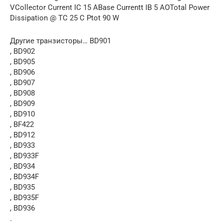
VCollector Current IC 15 ABase Currentt IB 5 AOTotal Power
Dissipation @ TC 25 C Ptot 90 W
Другие транзисторы… BD901
, BD902
, BD905
, BD906
, BD907
, BD908
, BD909
, BD910
, BF422
, BD912
, BD933
, BD933F
, BD934
, BD934F
, BD935
, BD935F
, BD936
.