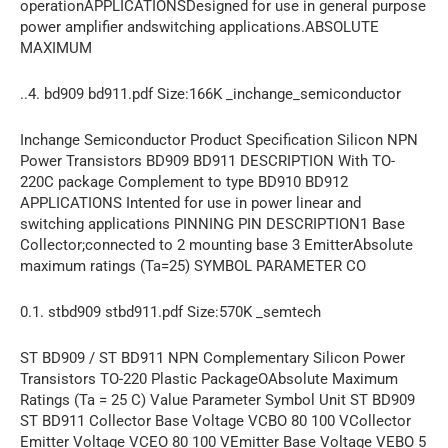
operationAPPLICATIONSDesigned for use in general purpose
power amplifier andswitching applications.ABSOLUTE
MAXIMUM
..4. bd909 bd911.pdf Size:166K _inchange_semiconductor
Inchange Semiconductor Product Specification Silicon NPN
Power Transistors BD909 BD911 DESCRIPTION With TO-
220C package Complement to type BD910 BD912
APPLICATIONS Intented for use in power linear and
switching applications PINNING PIN DESCRIPTION1 Base
Collector;connected to 2 mounting base 3 EmitterAbsolute
maximum ratings (Ta=25) SYMBOL PARAMETER CO
0.1. stbd909 stbd911.pdf Size:570K _semtech
ST BD909 / ST BD911 NPN Complementary Silicon Power
Transistors TO-220 Plastic PackageOAbsolute Maximum
Ratings (Ta = 25 C) Value Parameter Symbol Unit ST BD909
ST BD911 Collector Base Voltage VCBO 80 100 VCollector
Emitter Voltage VCEO 80 100 VEmitter Base Voltage VEBO 5