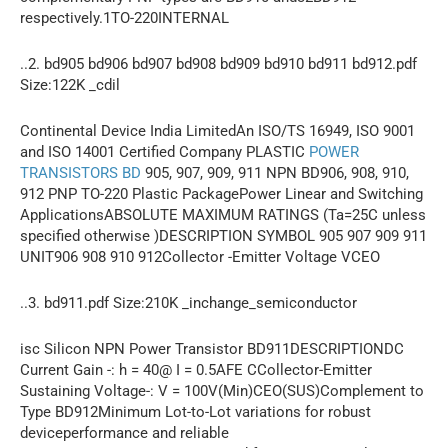
respectively.1TO-220INTERNAL
..2. bd905 bd906 bd907 bd908 bd909 bd910 bd911 bd912.pdf
Size:122K _cdil
Continental Device India LimitedAn ISO/TS 16949, ISO 9001
and ISO 14001 Certified Company PLASTIC
POWER
TRANSISTORS BD
905, 907, 909, 911 NPN BD906, 908, 910,
912 PNP TO-220 Plastic PackagePower Linear and Switching
ApplicationsABSOLUTE MAXIMUM RATINGS (Ta=25C unless
specified otherwise )DESCRIPTION SYMBOL 905 907 909 911
UNIT906 908 910 912Collector -Emitter Voltage VCEO
..3. bd911.pdf Size:210K _inchange_semiconductor
isc Silicon NPN Power Transistor BD911DESCRIPTIONDC
Current Gain -: h = 40@ I = 0.5AFE CCollector-Emitter
Sustaining Voltage-: V = 100V(Min)CEO(SUS)Complement to
Type BD912Minimum Lot-to-Lot variations for robust
deviceperformance and reliable