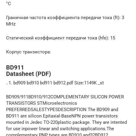
°C
Граничная частота коэффициента передачи тока (ft): 3
MHz
Статический коэффициент передачи тока (hfe): 15
Корпус транзистора:
BD911
Datasheet (PDF)
..1. bd909 bd910 bd911 bd912.pdf Size:1149K _st
BD909/911BD910/912COMPLEMENTARY SILICON POWER
TRANSISTORS STMicroelectronics
PREFERREDSALESTYPESDESCRIPTION The BD909 and
BD911 are silicon Epitaxial-BaseNPN power transistors
mounted in Jedec TO-220plastic package. They are intented
for use inpower linear and switching applications.The
complementary PNP types are BD910 and32BD912