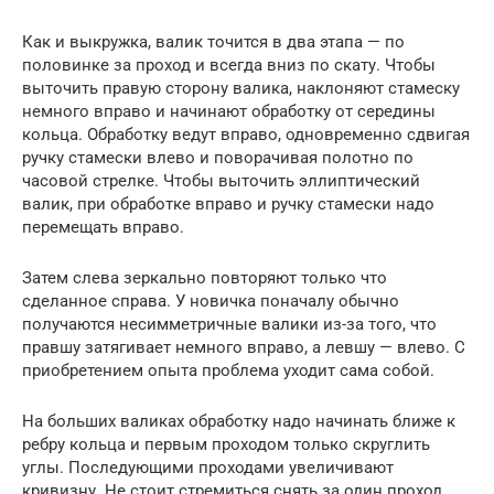
Как и выкружка, валик точится в два этапа — по
половинке за проход и всегда вниз по скату. Чтобы
выточить правую сторону валика, наклоняют стамеску
немного вправо и начинают обработку от середины
кольца. Обработку ведут вправо, одновременно сдвигая
ручку стамески влево и поворачивая полотно по
часовой стрелке. Чтобы выточить эллиптический
валик, при обработке вправо и ручку стамески надо
перемещать вправо.
Затем слева зеркально повторяют только что
сделанное справа. У новичка поначалу обычно
получаются несимметричные валики из-за того, что
правшу затягивает немного вправо, а левшу — влево. С
приобретением опыта проблема уходит сама собой.
На больших валиках обработку надо начинать ближе к
ребру кольца и первым проходом только скруглить
углы. Последующими проходами увеличивают
кривизну. Не стоит стремиться снять за один проход