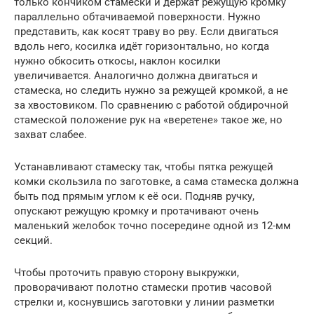
только кончиком стамески и держат режущую кромку
параллельно обтачиваемой поверхности. Нужно
представить, как косят траву во рву. Если двигаться
вдоль него, косилка идёт горизонтально, но когда
нужно обкосить откосы, наклон косилки
увеличивается. Аналогично должна двигаться и
стамеска, но следить нужно за режущей кромкой, а не
за хвостовиком. По сравнению с работой обдирочной
стамеской положение рук на «веретене» такое же, но
захват слабее.
Устанавливают стамеску так, чтобы пятка режущей
комки скользила по заготовке, а сама стамеска должна
быть под прямым углом к её оси. Подняв ручку,
опускают режущую кромку и протачивают очень
маленький желобок точно посередине одной из 12-мм
секций.
Чтобы проточить правую сторону выкружки,
проворачивают полотно стамески против часовой
стрелки и, коснувшись заготовки у линии разметки