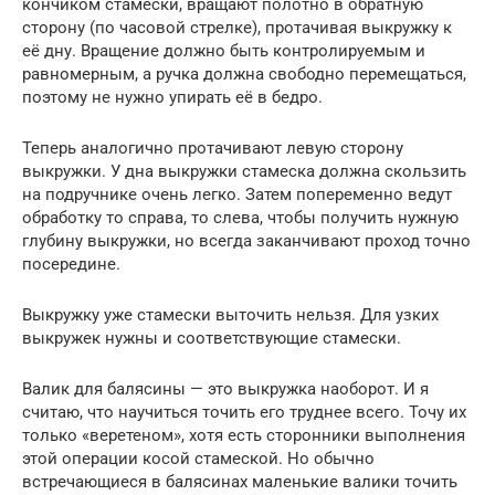
кончиком стамески, вращают полотно в обратную
сторону (по часовой стрелке), протачивая выкружку к
её дну. Вращение должно быть контролируемым и
равномерным, а ручка должна свободно перемещаться,
поэтому не нужно упирать её в бедро.
Теперь аналогично протачивают левую сторону
выкружки. У дна выкружки стамеска должна скользить
на подручнике очень легко. Затем попеременно ведут
обработку то справа, то слева, чтобы получить нужную
глубину выкружки, но всегда заканчивают проход точно
посередине.
Выкружку уже стамески выточить нельзя. Для узких
выкружек нужны и соответствующие стамески.
Валик для балясины — это выкружка наоборот. И я
считаю, что научиться точить его труднее всего. Точу их
только «веретеном», хотя есть сторонники выполнения
этой операции косой стамеской. Но обычно
встречающиеся в балясинах маленькие валики точить