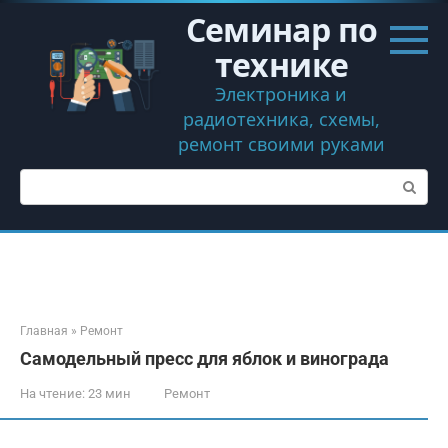
Перейти
Семинар по
к
контенту
технике
Электроника и
радиотехника, схемы,
ремонт своими руками
Поиск:
Главная
»
Ремонт
Самодельный пресс для яблок и винограда
На чтение:
23 мин
Ремонт