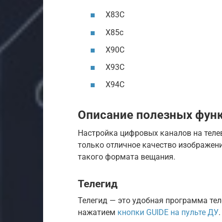
X83C
X85c
X90C
X93C
X94C
Описание полезных функ
Настройка цифровых каналов на теле
только отличное качество изображени
такого формата вещания.
Телегид
Телегид — это удобная программа тел
нажатием
кнопки GUIDE на пульте ДУ
.