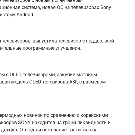
о телевизоров с новым когнитивным
ционная система, новая OC на телевизорах Sony
истему Android.
и телевизоров, выпустила телевизор с поддержкой
чительные программные улучшения.
ы с OLED-телевизорами, закупив матрицы
новая модель OLED-телевизора A8F, с размером
пермодных новинок по сравнению с корейскими
визоров SONY находится на грани ликвидности и
 дохода. Отсюда и нежелание тратиться на