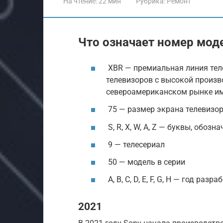
На чтение:
22 мин
Рубрика:
Ремонт
Что означает номер моде
XBR — премиальная линия теле
телевизоров с высокой произв
североамериканском рынке и
75 — размер экрана телевизо
S, R, X, W, A, Z — буквы, обоз
9 — телесериал
50 — модель в серии
A, B, C, D, E, F, G, H — год раз
2021