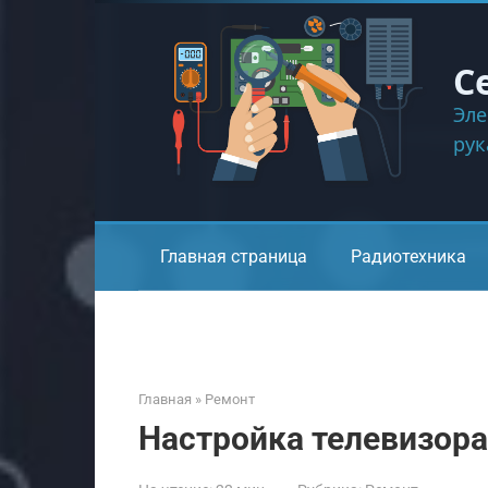
Перейти
к
контенту
С
Эле
ру
Главная страница
Радиотехника
Главная
»
Ремонт
Настройка телевизора 