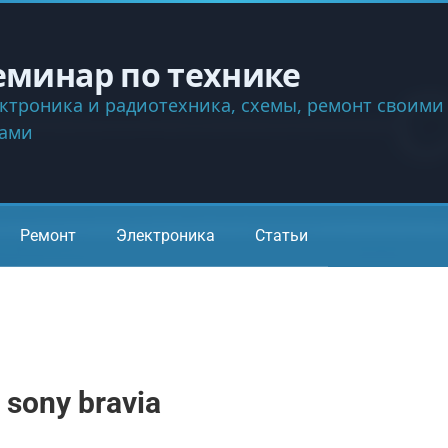
еминар по технике
ктроника и радиотехника, схемы, ремонт своими
ками
Ремонт
Электроника
Статьи
sony bravia