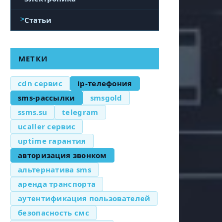
Статьи
МЕТКИ
cdn сервис
ip-телефония
sms-рассылки
smsgold
ssms.su
telegram
ucaller сервис
uptime гарантия
авторизация звонком
альтернатива sms
аренда транспорта
аутентификация пользователей
безопасность смс