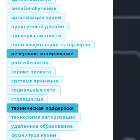
онлайн-обучение
организация кухни
практичный дизайн
проверка личности
производительность серверов
резервное копирование
российское по
сервис проката
система хранения
социальные сети
столешница
техническая поддержка
технология авторизации
удаленное образование
фурнитура кухни