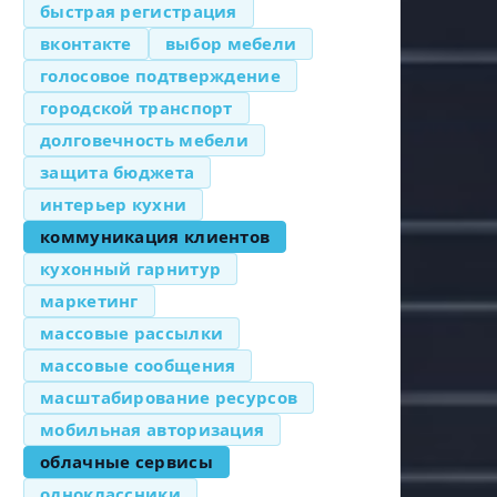
быстрая регистрация
вконтакте
выбор мебели
голосовое подтверждение
городской транспорт
долговечность мебели
защита бюджета
интерьер кухни
коммуникация клиентов
кухонный гарнитур
маркетинг
массовые рассылки
массовые сообщения
масштабирование ресурсов
мобильная авторизация
облачные сервисы
одноклассники