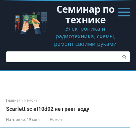
Перейти
Семинар по
к
контенту
технике
Электроника и
радиотехника, схемы,
ремонт своими руками
Поиск:
Главная
»
Ремонт
Scarlett sc et10d02 не греет воду
На чтение:
19 мин
Ремонт