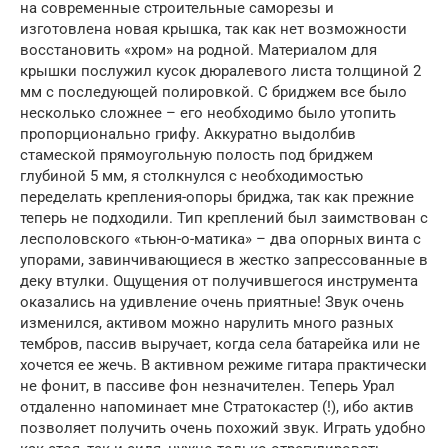
на современные строительные саморезы и
изготовлена новая крышка, так как нет возможности
восстановить «хром» на родной. Материалом для
крышки послужил кусок дюралевого листа толщиной 2
мм с последующей полировкой. С бриджем все было
несколько сложнее – его необходимо было утопить
пропорционально грифу. Аккуратно выдолбив
стамеской прямоугольную полость под бриджем
глубиной 5 мм, я столкнулся с необходимостью
переделать крепления-опоры бриджа, так как прежние
теперь не подходили. Тип креплений был заимствован с
лесполовского «тьюн-о-матика» – два опорных винта с
упорами, завинчивающиеся в жестко запрессованные в
деку втулки. Ощущения от получившегося инструмента
оказались на удивление очень приятные! Звук очень
изменился, активом можно нарулить много разных
тембров, пассив выручает, когда села батарейка или не
хочется ее жечь. В активном режиме гитара практически
не фонит, в пассиве фон незначителен. Теперь Урал
отдаленно напоминает мне Стратокастер (!), ибо актив
позволяет получить очень похожий звук. Играть удобно