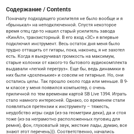
Содержание / Contents
Поначалу подходящего усилителя не было вообще и я
«брынькал» на неподключенной. Спустя некоторое
время отец где-то нашел старый усилитель завода
«КинАп», транзисторный. В его вход «ЗС» я впервые
подключил инструмент. Весь остаток дня меня было
трудно оттащить от гитары, пока, наконец, я не захотел
есть. Когда я выкручивал громкость на максимум,
старые колонки от какого-то бытового аудиокомплекта
выдавали «легкий перегруз». Еще бы, ведь динамики в
них были «дохленькие» и совсем не гитарные. Но, они
остались целы. Так прошло около года или меньше. В 9-
м классе у меня появился компьютер, с очень
приличной по тем временам картой SB Live 1394. Играть
стало намного интересней. Однако, со временем стали
появляться претензии к инструменту – тяжесть,
неудобство игры сидя (из-за геометрии деки), да и стоя
тоже (из-за неграмотно расположенных пуговиц для
ремня), фон, глуховатый звук, жесткие лады, думаю, все
знают этот перечень))). Соответственно, начались