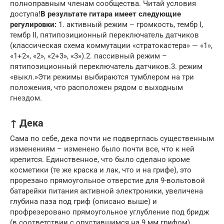
полноправным членам сообщества. Читай условия
доступа!
В результате гитара имеет следующие
регулировки:
1. активный режим – громкость, тембр I,
тембр II, пятипозиционный переключатель датчиков
(классическая схема коммутации «стратокастера» — «1»,
«1+2», «2», «2+3», «3»).2. пассивный режим –
пятипозиционный переключатель датчиков.3. режим
«выкл.»Эти режимы выбираются тумблером на три
положения, что расположен рядом с выходным
гнездом.
↑ Дека
Сама по себе, дека почти не подверглась существенным
изменениям – изменено было почти все, что к ней
крепится. Единственное, что было сделано кроме
косметики (те же краска и лак, что и на грифе), это
прорезано прямоугольное отверстие для 9-вольтовой
батарейки питания активной электроники, увеличена
глубина паза под гриф (описано выше) и
профрезеровано прямоугольное углубление под бридж
(в соответствии с опустившимся на 9 мм грифом).