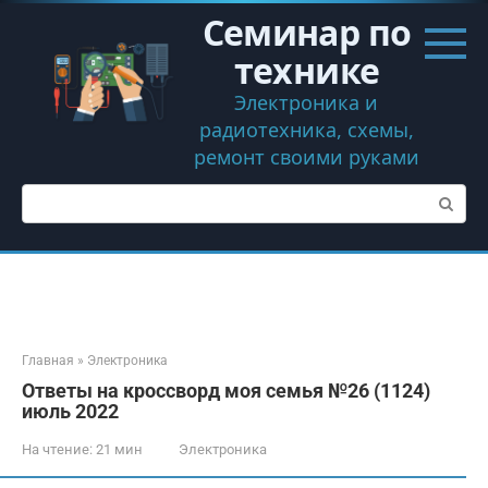
Перейти
Семинар по
к
контенту
технике
Электроника и
радиотехника, схемы,
ремонт своими руками
Поиск:
Главная
»
Электроника
Ответы на кроссворд моя семья №26 (1124)
июль 2022
На чтение:
21 мин
Электроника