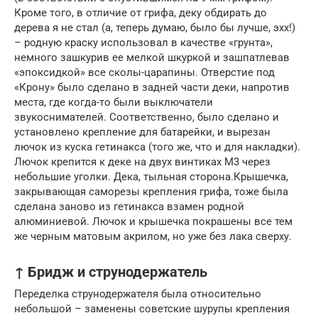
Кроме того, в отличие от грифа, деку обдирать до
дерева я не стал (а, теперь думаю, было бы лучше, эхх!)
– родную краску использовал в качестве «грунта»,
немного зашкурив ее мелкой шкуркой и зашпатлевав
«эпоксидкой» все сколы-царапины. Отверстие под
«Крону» было сделано в задней части деки, напротив
места, где когда-то были выключатели
звукоснимателей. Соответственно, было сделано и
установлено крепление для батарейки, и вырезан
лючок из куска гетинакса (того же, что и для накладки).
Лючок крепится к деке на двух винтиках М3 через
небольшие уголки. Дека, тыльная сторона.Крышечка,
закрывающая саморезы крепления грифа, тоже была
сделана заново из гетинакса взамен родной
алюминиевой. Лючок и крышечка покрашены все тем
же черным матовым акрилом, но уже без лака сверху.
↑ Бридж и струнодержатель
Переделка струнодержателя была относительно
небольшой – заменены советские шурупы крепления