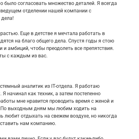
мо было согласовать множество деталей. Я всегда
 ведущем отделении нашей компании с
 дела!
растью. Еще в детстве я мечтала работать в
дятся на благо общего дела. Спустя годы я стою
и и амбиций, чтобы преодолеть все препятствия.
ты с каждым из вас.
истемный аналитик из IT-отдела. Я работаю
 Я начинал как техник, а затем постепенно
работы мне нравится проводить время с женой и
. По выходным дням мы любим ходить на
нь любит отдыхать на свежем воздухе, но никогда
оставить нам компанию.
еми вами лично. Если у вас будут какие-либо