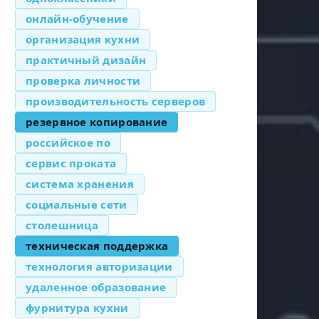
онлайн-обучение
организация кухни
практичный дизайн
проверка личности
производительность серверов
резервное копирование
российское по
сервис проката
система хранения
социальные сети
столешница
техническая поддержка
технология авторизации
удаленное образование
фурнитура кухни