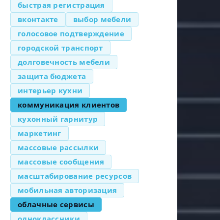
быстрая регистрация
вконтакте
выбор мебели
голосовое подтверждение
городской транспорт
долговечность мебели
защита бюджета
интерьер кухни
коммуникация клиентов
кухонный гарнитур
маркетинг
массовые рассылки
массовые сообщения
масштабирование ресурсов
мобильная авторизация
облачные сервисы
одноклассники