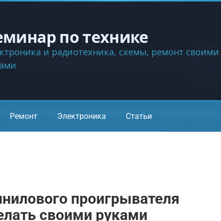
еминар по технике
ктроника и радиотехника, схемы, ремонт своими
ками
Ремонт
Электроника
Статьи
инилового проигрывателя
делать своими руками