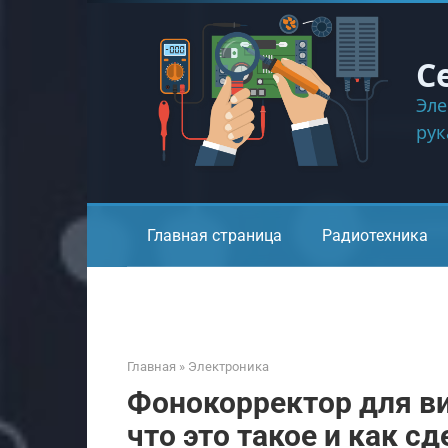
Перейти
к
контенту
С
Эле
ру
Главная страница
Радиотехника
Главная
»
Электроника
Фонокорректор для в
что это такое и как с