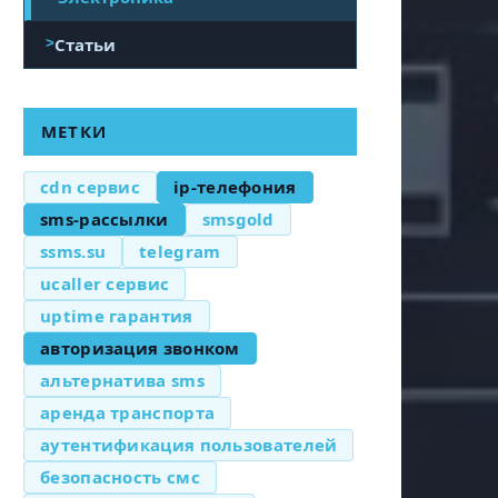
Статьи
МЕТКИ
cdn сервис
ip-телефония
sms-рассылки
smsgold
ssms.su
telegram
ucaller сервис
uptime гарантия
авторизация звонком
альтернатива sms
аренда транспорта
аутентификация пользователей
безопасность смс