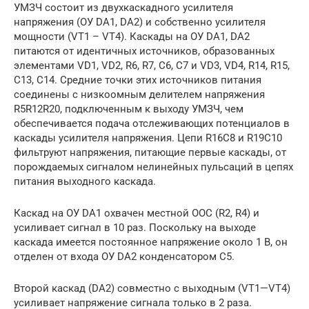
УМЗЧ состоит из двухкаскадного усилителя
напряжения (ОУ DA1, DA2) и собственно усилителя
мощности (VT1 – VT4). Каскады на ОУ DA1, DA2
питаются от идентичных источников, образованных
элементами VD1, VD2, R6, R7, С6, С7 и VD3, VD4, R14, R15,
С13, С14. Средние точки этих источников питания
соединены с низкоомным делителем напряжения
R5R12R20, подключенным к выходу УМЗЧ, чем
обеспечивается подача отслеживающих потенциалов в
каскады усилителя напряжения. Цепи R16C8 и R19C10
фильтруют напряжения, питающие первые каскады, от
порождаемых сигналом нелинейных пульсаций в цепях
питания выходного каскада.
Каскад на ОУ DA1 охвачен местной ООС (R2, R4) и
усиливает сигнал в 10 раз. Поскольку на выходе
каскада имеется постоянное напряжение около 1 В, он
отделен от входа ОУ DA2 конденсатором С5.
Второй каскад (DA2) совместно с выходным (VT1—VT4)
усиливает напряжение сигнала только в 2 раза.