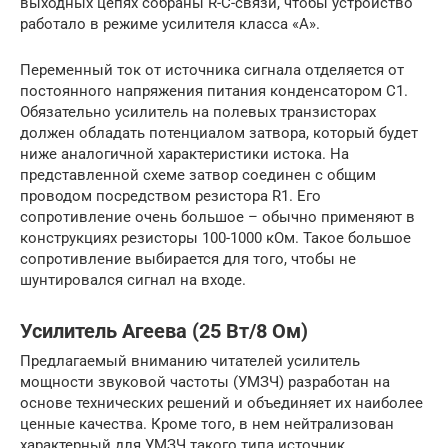
выходных цепях собраны R-C-связи, чтобы устройство
работало в режиме усилителя класса «А».
Переменный ток от источника сигнала отделяется от
постоянного напряжения питания конденсатором С1.
Обязательно усилитель на полевых транзисторах
должен обладать потенциалом затвора, который будет
ниже аналогичной характеристики истока. На
представленной схеме затвор соединен с общим
проводом посредством резистора R1. Его
сопротивление очень большое – обычно применяют в
конструкциях резисторы 100-1000 кОм. Такое большое
сопротивление выбирается для того, чтобы не
шунтировался сигнал на входе.
Усилитель Агеева (25 Вт/8 Ом)
Предлагаемый вниманию читателей усилитель
мощности звуковой частоты (УМЗЧ) разработан на
основе технических решений и объединяет их наиболее
ценные качества. Кроме того, в нем нейтрализован
характерный для УМЗЧ такого типа источник