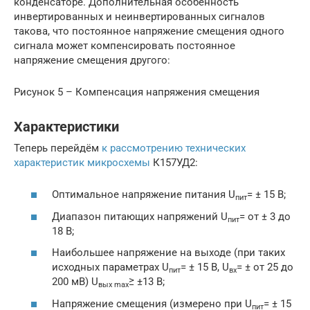
конденсаторе. Дополнительная особенность
инвертированных и неинвертированных сигналов
такова, что постоянное напряжение смещения одного
сигнала может компенсировать постоянное
напряжение смещения другого:
Рисунок 5 – Компенсация напряжения смещения
Характеристики
Теперь перейдём
к рассмотрению технических
характеристик микросхемы
К157УД2:
Оптимальное напряжение питания U
= ± 15 В;
пит
Диапазон питающих напряжений U
= от ± 3 до
пит
18 В;
Наибольшее напряжение на выходе (при таких
исходных параметрах U
= ± 15 В, U
= ± от 25 до
пит
вх
200 мВ) U
≥ ±13 В;
вых
max
Напряжение смещения (измерено при U
= ± 15
пит