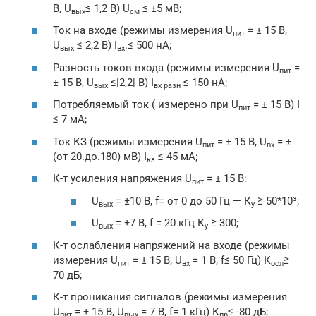
В, U
≤ 1,2 В) U
≤ ±5 мВ;
вых
см
Ток на входе (режимы измерения U
= ± 15 В,
пит
U
≤ 2,2 В) I
.≤ 500 нА;
вых
вх
Разность токов входа (режимы измерения U
=
пит
± 15 В, U
≤|2,2| В) I
≤ 150 нА;
вых
вх разн
Потребляемый ток ( измерено при U
= ± 15 В) I
пит
≤ 7 мА;
Ток КЗ (режимы измерения U
= ± 15 В, U
= ±
пит
вх
(от 20.до.180) мВ) I
≤ 45 мА;
кз
К-т усиления напряжения U
= ± 15 В:
пит
U
= ±10 В, f= от 0 до 50 Гц — К
≥ 50*10³;
вых
у
U
= ±7 В, f = 20 кГц К
≥ 300;
вых
у
К-т ослабления напряжений на входе (режимы
измерения U
= ± 15 В, U
= 1 В, f≤ 50 Гц) К
≥
пит
вх
осл
70 дБ;
К-т проникания сигналов (режимы измерения
U
= ± 15 В, U
= 7 В, f= 1 кГц) К
≤ -80 дБ;
пит
вых
пр