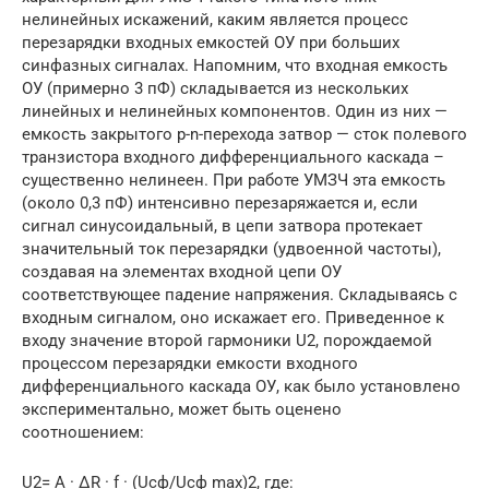
нелинейных искажений, каким является процесс
перезарядки входных емкостей ОУ при больших
синфазных сигналах. Напомним, что входная емкость
ОУ (примерно 3 пФ) складывается из нескольких
линейных и нелинейных компонентов. Один из них —
емкость закрытого p-n-перехода затвор — сток полевого
транзистора входного дифференциального каскада –
существенно нелинеен. При работе УМЗЧ эта емкость
(около 0,3 пФ) интенсивно перезаряжается и, если
сигнал синусоидальный, в цепи затвора протекает
значительный ток перезарядки (удвоенной частоты),
создавая на элементах входной цепи ОУ
соответствующее падение напряжения. Складываясь с
входным сигналом, оно искажает его. Приведенное к
входу значение второй гармоники U2, порождаемой
процессом перезарядки емкости входного
дифференциального каскада ОУ, как было установлено
экспериментально, может быть оценено
соотношением:
U2= А · ΔR · f · (Uсф/Uсф max)2, где: