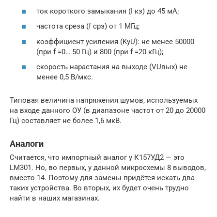
ток короткого замыкания (I кз) до 45 мА;
частота среза (f срз) от 1 МГц;
коэффициент усиления (KуU): не менее 50000
(при f =0… 50 Гц) и 800 (при f =20 кГц);
скорость нарастания на выходе (VUвых) не
менее 0,5 В/мкс.
Типовая величина напряжения шумов, используемых
на входе данного ОУ (в диапазоне частот от 20 до 20000
Гц) составляет не более 1,6 мкВ.
Аналоги
Считается, что импортный аналог у К157УД2 — это
LM301. Но, во первых, у данной микросхемы 8 выводов,
вместо 14. Поэтому для замены придётся искать два
таких устройства. Во вторых, их будет очень трудно
найти в наших магазинах.