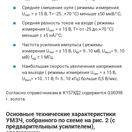
Среднее смешение нуля ( режимы измерения
U
= ± 15 В, T= -25…+70 °C) меньше ±50 мкВ/°C;
пит
Средняя разность токов на входе ( режимы
измерения U
= ± 15 В, T= от -25.до.+70 °C)
пит
меньше ≤ ±5 нА/°C;
Частота усиления импульса ( режимы
измерения U
= ± 15 В, U
= 9…10 мВ, U
= 9…10
пит
вх
вых
мВ) f
≥ 1 МГц;
ед
Наибольшая скорость увеличения напряжения
на выходе ( режимы измерения U
= ± 15 В,
пит
U
= +10…11 В, f= 5…10 кГц) больше 0,5 В/мкс.
вых
Согласно справочникам в К157УД2 содержится 0,00398
г. золота.
Основные технические характеристики
УМЗЧ, собранного по схеме на рис. 2 (с
предварительным усилителем),