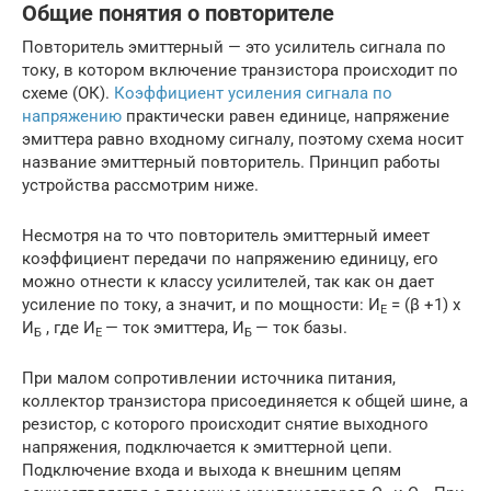
Общие понятия о повторителе
Повторитель эмиттерный — это усилитель сигнала по
току, в котором включение транзистора происходит по
схеме (ОК).
Коэффициент усиления сигнала по
напряжению
практически равен единице, напряжение
эмиттера равно входному сигналу, поэтому схема носит
название эмиттерный повторитель. Принцип работы
устройства рассмотрим ниже.
Несмотря на то что повторитель эмиттерный имеет
коэффициент передачи по напряжению единицу, его
можно отнести к классу усилителей, так как он дает
усиление по току, а значит, и по мощности: И
= (β +1) х
Е
И
, где И
— ток эмиттера, И
— ток базы.
Б
Е
Б
При малом сопротивлении источника питания,
коллектор транзистора присоединяется к общей шине, а
резистор, с которого происходит снятие выходного
напряжения, подключается к эмиттерной цепи.
Подключение входа и выхода к внешним цепям