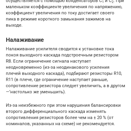
осуществляется с помощью конденсаторов С
и С
. При
1
2
маленьком коэффициенте увеличения по напряжению,
коэффициент увеличения по току достигает своего
пика в режиме короткого замыкания зажимов на
выходе.
Налаживание
Налаживание усилителя сводится к установке тока
покоя выходного каскада подстроечным резистором
R8. Если ограничение сигнала наступает
неодновременно (из-за неодинакового усиления
плечей выходного каскада), подбирают резисторы R10,
R11 (в плече, где ограничение наступает раньше,
сопротивление резистора следует увеличить, а в другом
—’настолько же уменьшить).
Из-за неизбежного при этом нарушения балансировки
второго дифференциального каскада изменять
сопротивления резисторов более чем на ± 20 % (от
номиналов, указанных на схеме) не рекомендуется.