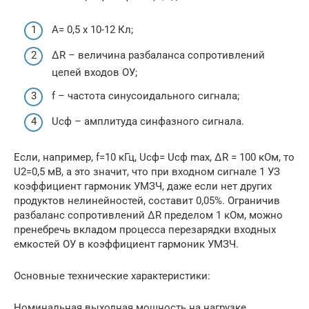
А= 0,5 х 10-12 Кл;
ΔR – величина разбаланса сопротивлений
цепей входов ОУ;
f – частота синусоидального сигнала;
Uсф – амплитуда синфазного сигнала.
Если, например, f=10 кГц, Uсф= Uсф max, ΔR = 100 кОм, то
U2=0,5 мВ, а это значит, что при входном сигнале 1 УЗ
коэффициент гармоник УМЗЧ, даже если нет других
продуктов нелинейностей, составит 0,05%. Ограничив
разбаланс сопротивлений ΔR пределом 1 кОм, можно
пренебречь вкладом процесса перезарядки входных
емкостей ОУ в коэффициент гармоник УМЗЧ.
Основные технические характеристики:
Номинальная выходная мощность на нагрузке