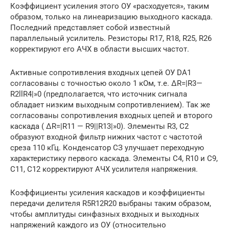
Коэффициент усиления этого ОУ «расходуется», таким
образом, только на линеаризацию выходного каскада.
Последний представляет собой известный
параллельный усилитель. Резисторы R17, R18, R25, R26
корректируют его АЧХ в области высших частот.
Активные сопротивления входных цепей ОУ DA1
согласованы с точностью около 1 кОм, т.е. ΔR=|R3—
R2llR4|»0 (предполагается, что источник сигнала
обладает низким выходным сопротивлением). Так же
согласованы сопротивления входных цепей и второго
каскада ( ΔR=|R11 — R9||R13|»0). Элементы R3, С2
образуют входной фильтр нижних частот с частотой
среза 110 кГц. Конденсатор СЗ улучшает переходную
характеристику первого каскада. Элементы С4, R10 и С9,
С11, С12 корректируют АЧХ усилителя напряжения.
Коэффициенты усиления каскадов и коэффициенты
передачи делителя R5R12R20 выбраны таким образом,
чтобы амплитуды синфазных входных и выходных
напряжений каждого из ОУ (относительно