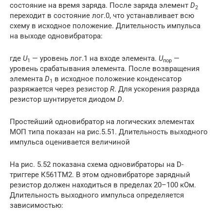
состояние на время заряда. После заряда элемент
D
2
переходит в состояние лог.0, что устанавливает всю
схему в исходное положение. Длительность импульса
на выходе одновибратора:
где
U
— уровень лог.1 на входе элемента.
U
—
1
пор
уровень срабатывания элемента. После возвращения
элемента
D
в исходное положение конденсатор
1
разряжается через резистор
R
. Для ускорения разряда
резистор шунтируется диодом
D
.
Простейший одновибратор на логических элементах
МОП типа показан на рис.5.51. Длительность выходного
импульса оценивается величиной
На рис. 5.52 показана схема одновибраторы на D-
триггере К561ТМ2. В этом одновибраторе зарядный
резистор должен находиться в пределах 20–100 кОм.
Длительность выходного импульса определяется
зависимостью: