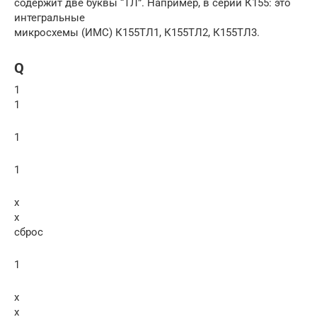
содержит две буквы “ТЛ”. Например, в серии К155: это
интегральные
микросхемы (ИМС) К155ТЛ1, К155ТЛ2, К155ТЛ3.
Q
1
1
1
1
x
x
сброс
1
x
x