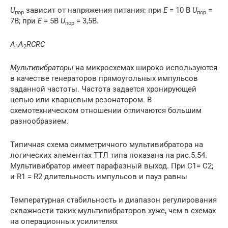
U
зависит от напряжения питания: при
Е
= 10 B
U
=
пор
пор
7В; при
Е
= 5В
U
= 3,5В.
пор
A
A
R
С
R
С
1
2
Мультивибраторы
на микросхемах широко используются
в качестве генераторов прямоугольных импульсов
заданной частоты. Частота задается хронирующей
цепью или кварцевым резонатором. В
схемотехническом отношении отличаются большим
разнообразием.
Типичная схема симметричного мультивибратора на
логических элементах ТТЛ типа показана на рис.5.54.
Мультивибратор имеет парафазный выход. При C1= C2;
и R1 = R2 длительность импульсов и пауз равны
Температурная стабильность и диапазон регулирования
скважности таких мультивибраторов хуже, чем в схемах
на операционных усилителях