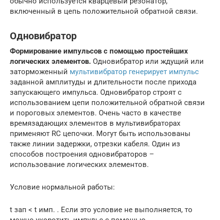
обычно используется кварцевый резонатор,
включенный в цепь положительной обратной связи.
Одновибратор
Формирование импульсов с помощью простейших
логических элементов.
Одновибратор или ждущий или
заторможенный
мультивибратор генерирует импульс
заданной амплитуды и длительности после прихода
запускающего импульса. Одновибратор строят с
использованием цепи положительной обратной связи
и пороговых элементов. Очень часто в качестве
времязадающих элементов в мультивибраторах
применяют RC цепочки. Могут быть использованы
также линии задержки, отрезки кабеля. Один из
способов построения одновибраторов –
использование логических элементов.
Условие нормальной работы:
t зап < t имп. . Если это условие не выполняется, то
можно укоротить импульс с помощью