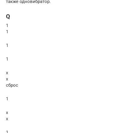
также одновибратор.
Q
1
1
1
1
x
x
сброс
1
x
x
1