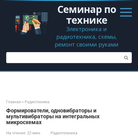
Перейти
Семинар по
к
контенту
технике
Электроника и
радиотехника, схемы,
ремонт своими руками
Поиск:
Главная
»
Радиотехника
Формирователи, одновибраторы и
мультивибраторы на интегральных
микросхемах
На чтение:
22 мин
Радиотехника