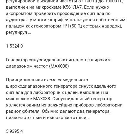
регулировкой выходной частоты от 100 Гц до 10000 Гц,
выполнен на микросхеме К561ЛА7. Если нужно
экспромтом проверить прохождение сигнала по
аудиотракту многие корифеи пользуются собственным
пальцем как генератором НЧ (50 Гц сетевых наводок),
регулируя …
1 5324 0
Генератор синусоидальных сигналов с широким
диапазоном частот (MAX038)
Принципиальная схема самодельного
широкодиапазонного генератора синусоидального
сигнала для лабораторных целей, выполнен на
микросхеме MAX038. Синусоидальный генератор
является одним из важнейших приборов лаборатории
радиолюбителя. Обычно делают два генератора,
низкочастотный и высокочастотный …
5 9395 4