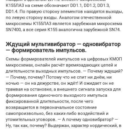
К155ЛА3 на схеме обозначают DD1.1, DD1.2, DD1.3,
DD1.4. По правую сторону элементов находятся выходы,
по левую сторону входы. Аналогом отечественной
микросхемы К155ЛА3 является зарубежная микросхема
SN7400, а все серия К155 аналогична зарубежной SN74.
Ждущий мультивибратор — одновибратор
— формирователь импульсов.
Схемы формирователей импульсов на цифровых КМОП
микросхемах, онлайн расчёт времязадающих цепей и
длительности выходных импульсов. — Почему ждущий?
— Почему, почему? Потому что не спит ни днём, ни
ночью — он на дежурстве, он ждёт! И ожидает он не
трамвая на остановке, а внешнего сигнала запуска для
формирования одиночного выходного импульса
фиксированной длительности, после чего
возвращается в первоначальное состояние
самопроизвольно, без каких-либо воздействий и
утомительных уговоров. — А почему одновибратор? —
Ну, так как, почему? Выдержан, характер нордический, в