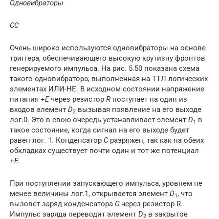
Одновибраторы
С
С
Очень широко используются одновибраторы на основе
триггера, обеспечивающего высокую крутизну фронтов
генерируемого импульса. На рис. 5.50 показана схема
такого одновибратора, выполненная на ТТЛ логических
элементах ИЛИ-НЕ. В исходном состоянии напряжение
питания +
Е
через резистор
R
поступает на один из
входов элемент
D
вызывая появление на его выходе
2
лог.0. Это в свою очередь устанавливает элемент
D
в
1
такое состояние, когда сигнал на его выходе будет
равен лог. 1. Конденсатор
С
разряжен, так как на обеих
обкладках существует почти один и тот же потенциал
+
Е
.
При поступлении запускающего импульса, уровнем не
менее величины лог.1, открывается элемент
D
, что
1
вызовет заряд конденсатора
С
через резистор R.
Импульс заряда переводит элемент
D
в закрытое
2