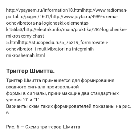
http://vpayaem.ru/information18.htmlhttp://www.radioman-
portal.ru/pages/1601/http://www.joyta.ru/4989-sxema-
odnovibratora-na-logicheskix-elementax-
k155la3/http://electrik.info/main/praktika/282-logicheskie-
mikrosxemy-chast-
5.htmlhttp://studopedia.ru/5_76219_formirovateli-
odnovibratori-i-multivibratori-na-integralnih-
mikroshemah.html
Триггер Шмитта.
Триггер Шмитта применяется для формирования
входного сигнала произвольной
формы в сигналы, принимающие два стандартных
уровня ”0” и “1”.
Варианты схем таких формирователей показаны на рис.
6.
Рис. 6 — Схема триггеров Шмитта