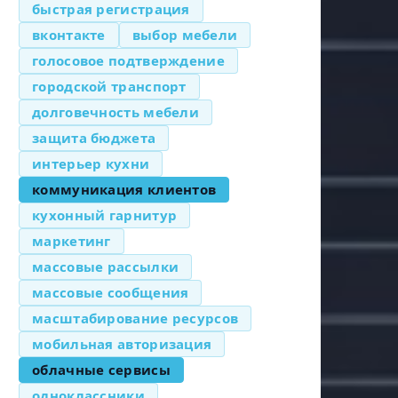
быстрая регистрация
вконтакте
выбор мебели
голосовое подтверждение
городской транспорт
долговечность мебели
защита бюджета
интерьер кухни
коммуникация клиентов
кухонный гарнитур
маркетинг
массовые рассылки
массовые сообщения
масштабирование ресурсов
мобильная авторизация
облачные сервисы
одноклассники