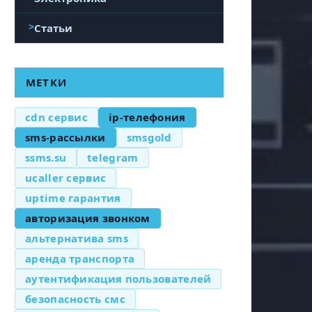
Статьи
МЕТКИ
cdn сервис
ip-телефония
sms-рассылки
smsgold
ssms.su
telegram
ucaller сервис
uptime гарантия
авторизация звонком
альтернатива sms
аренда транспорта
аутентификация пользователей
безопасность смс