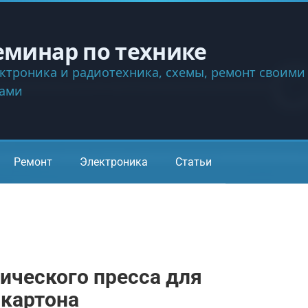
еминар по технике
ктроника и радиотехника, схемы, ремонт своими
ками
Ремонт
Электроника
Статьи
ического пресса для
 картона