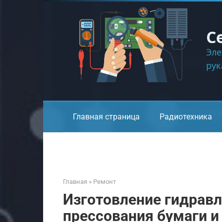
Перейти
к
контенту
С
Эле
ру
Главная страница
Радиотехника
Главная
»
Ремонт
Изготовление гидравл
прессования бумаги и