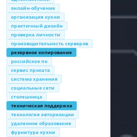
онлайн-обучение
организация кухни
практичный дизайн
проверка личности
производительность серверов
резервное копирование
российское по
сервис проката
система хранения
социальные сети
столешница
техническая поддержка
технология авторизации
удаленное образование
фурнитура кухни