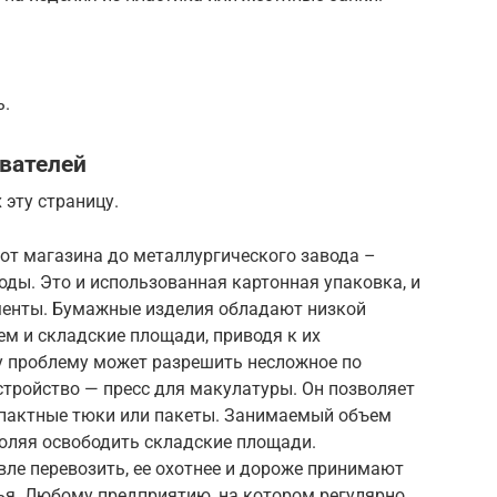
ь.
ователей
эту страницу.
от магазина до металлургического завода –
ды. Это и использованная картонная упаковка, и
менты. Бумажные изделия обладают низкой
м и складские площади, приводя к их
у проблему может разрешить несложное по
стройство — пресс для макулатуры. Он позволяет
мпактные тюки или пакеты. Занимаемый объем
воляя освободить складские площади.
ле перевозить, ее охотнее и дороже принимают
ья. Любому предприятию, на котором регулярно