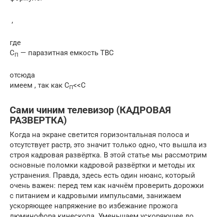
,
где
С
— паразитная емкость ТВС
П
отсюда
имеем , так как С
<<С
П
Сами чиним телевизор (КАДРОВАЯ
РАЗВЕРТКА)
Когда на экране светится горизонтальная полоса и
отсутствует растр, это значит только одно, что вышла из
строя кадровая развёртка. В этой статье мы рассмотрим
основные поломки кадровой развёртки и методы их
устранения. Правда, здесь есть один нюанс, который
очень важен: перед тем как начнём проверить дорожки
с питанием и кадровыми импульсами, занижаем
ускоряющее напряжение во избежание прожога
люминофора кинескопа. Уменьшаем ускоряющее до