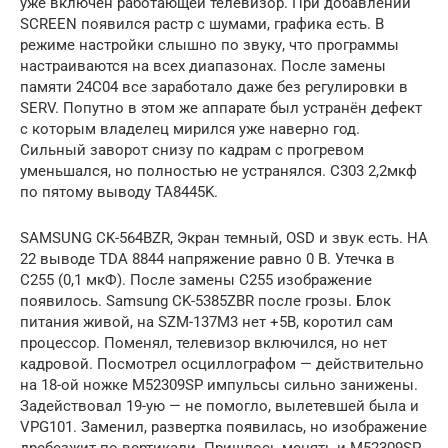
уже включён работающей телевизор. При добавлении
SCREEN появился растр с шумами, графика есть. В
режиме настройки слышно по звуку, что программы
настраиваются на всех диапазонах. После замены
памяти 24С04 все заработало даже без регулировки в
SERV. Попутно в этом же аппарате был устранён дефект
с которым владелец мирился уже наверно год.
Сильный заворот снизу по кадрам с прогревом
уменьшался, но полностью не устранялся. C303 2,2мкф
по пятому выводу TA8445K.
SAMSUNG CK-564BZR, Экран темный, OSD и звук есть. НА
22 выводе TDA 8844 напряжение равно 0 В. Утечка в
С255 (0,1 мкФ). После замены С255 изображение
появилось. Samsung CK-5385ZBR после грозы. Блок
питания живой, на SZM-137M3 нет +5В, коротил сам
процессор. Поменял, телевизор включился, но нет
кадровой. Посмотрел осциллографом — действительно
на 18-ой ножке M52309SP импульсы сильно занижены.
Задействовал 19-ую — не помогло, вылетевшей была и
VPG101. Заменил, развертка появилась, но изображение
дребезжит по вертикали. Пришлось менять и M52309SP.