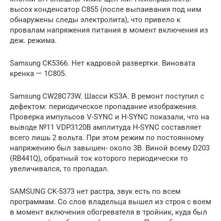
высох конденсатор C855 (после выпаивания под ним
обнаружены следы электролита), что привело к
провалам напряжения питания в момент включения из
деж. режима.
Samsung CK5366. Нет кадровой развертки. Виновата
кренка — 1С805.
Samsung CW28C73W. Шасси KS3A. В ремонт поступил с
дефектом: периодическое пропадание изображения.
Проверка импульсов V-SYNC и H-SYNC показали, что на
выводе №11 VDP3120B амплитуда H-SYNC составляет
всего лишь 2 вольта. При этом режим по постоянному
напряжению был завышен- около 3В. Виной всему D203
(RB441Q), обратный ток которого периодически то
увеличивался, то пропадал.
SAMSUNG CK-5373 нет растра, звук есть по всем
программам. Со слов владельца вышел из строя с воем
в момент включения обогревателя в тройник, куда был