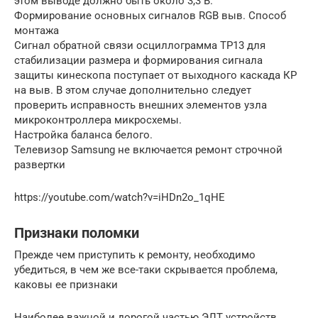
этом выводе должно быть около 3,3 В.
Формирование основных сигналов RGB выв. Способ
монтажа
Сигнал обратной связи осциллограмма TP13 для
стабилизации размера и формирования сигнала
защиты кинескопа поступает от выходного каскада КР
на выв. В этом случае дополнительно следует
проверить исправность внешних элементов узла
микроконтроллера микросхемы.
Настройка баланса белого.
Телевизор Samsung не включается ремонт строчной
развертки
https://youtube.com/watch?v=iHDn2o_1qHE
Признаки поломки
Прежде чем приступить к ремонту, необходимо
убедиться, в чем же все-таки скрывается проблема,
каковы ее признаки
Наиболее важной и дорогой частью ЭЛТ устройств