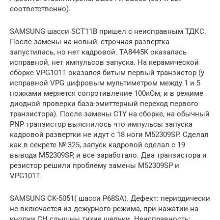
соответственно).
SAMSUNG шасси SCT11B пришел с неисправным ТДКС.
После замены на новый, строчная развертка
запустилась, но нет кадровой. TA8445K оказалась
исправной, нет импульсов запуска. На керамической
сборке VPG101Т оказался битым первый транзистор (у
исправной VPG цифровым мультиметром между 1 и 5
ножками меряется сопротивление 100кОм, и в режиме
диодной проверки база-эмиттерный переход первого
транзистора). После замены C1Y на сборке, на обычный
PNP транзистор выяснилось что импульсы запуска
кадровой развертки не идут с 18 ноги M52309SP. Сделал
как в секрете № 325, запуск кадровой сделал с 19
вывода M52309SP, и все заработало. Два транзистора и
резистор решили проблему замены M52309SP и
VPG101T.
SAMSUNG CK-5051( шасси P68SA). Дефект: периодически
не включается из дежурного режима, при нажатии на
кнопки CH слышны тихие щелчки. Неисправность: