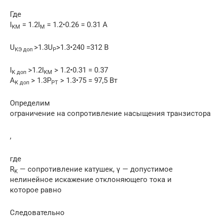
Где
I
= 1.2I
= 1.2•0.26 = 0.31 А
KM
M
U
>1.3U
>1.3•240 =312 B
КЭ доп
P
I
>1.2I
> 1.2•0.31 = 0.37
K
доп
KM
A
> 1.3P
> 1.3•75 = 97,5 Вт
K
доп
PT
Определим
ограничение на сопротивление насыщения транзистора
,
где
R
— сопротивление катушек, γ — допустимое
K
нелинейное искажение отклоняющего тока и
которое равно
Следовательно