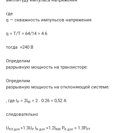
амплитуду импульса напряжения
где
q — скважность импульсов напряжения
q = T/T = 64/14 = 4.6
тогда ≈240 В
Определим
разрывную мощность на транзисторе:
Определим
разрывную мощность на отклоняющей системе:
, где I
= 2I
= 2 . 0.26 = 0,52 A
P
M
следовательно
U
>1.3U
I
>1.2I
P
> 1.3P
КЭ доп
P
K
доп
KM
K
доп
PT