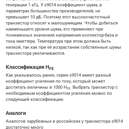
s
генерации 1 кГц. У s9014 коэффициент шума, в
параметрах большинства производителей, не
превышает 10 дБ. Поэтому этот высокочастотный
транзистор относят к малошумящим. Чтобы добиться
наименьшего уровня шума, его применяют при
пониженных значениях напряжения коллектор-база и
тока эмиттера. Температура при этом должна быть
низкой, так как при её возрастании собственные шумы
транзистора увеличиваются.
Классификация H
FE
Как указывалось ранее, серия s9014 имеет разный
коэффициент усиления по току, который может
достигать величины в 1000 H
. Выбрать транзистор с
FE
необходимым коэффициентом усиления можно по
следующей классификации.
Аналоги
Аналогов зарубежных и российских у транзистора s9014
достаточно много