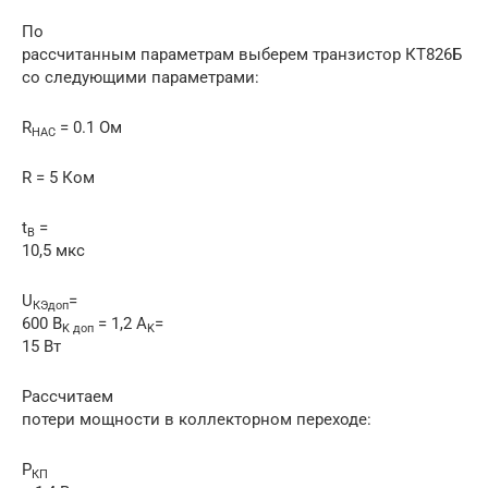
По
рассчитанным параметрам выберем транзистор КТ826Б
со следующими параметрами:
R
= 0.1 Ом
НАС
R = 5 Ком
t
=
B
10,5 мкс
U
=
КЭ
доп
600 B
= 1,2 A
=
K
доп
K
15 Вт
Рассчитаем
потери мощности в коллекторном переходе:
Р
КП