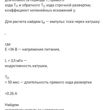
длительность периода Т, прямого
хода Т
и обратного Т
хода строчной развертки;
П
О
коэффициент нелинейных искажений γ.
Для расчета найдем I
— импульс тока через катушку:
M
,
где
Е =36 В — напряжение питания,
L = 3,5 мГн —
индуктивность катушки,
Т
П
= 50 мкс — длительность прямого хода развертки
=0.26 А
Найдем