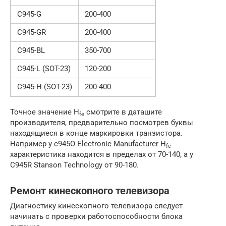
C945-G
200-400
C945-GR
200-400
C945-BL
350-700
C945-L (SOT-23)
120-200
C945-H (SOT-23)
200-400
Точное значение H
смотрите в даташите
fe
производителя, предварительно посмотрев буквы
находящиеся в конце маркировки транзистора.
Например у c945O Electronic Manufacturer H
fe
характеристика находится в пределах от 70-140, а у
С945R Stanson Technology от 90-180.
Ремонт кинескопного телевизора
Диагностику кинескопного телевизора следует
начинать с проверки работоспособности блока