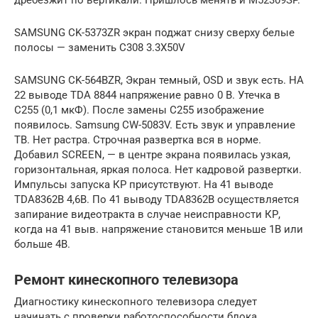
SAMSUNG CK-5373ZR экран поджат снизу сверху белые
полосы — заменить C308 3.3X50V
SAMSUNG CK-564BZR, Экран темный, OSD и звук есть. НА
22 выводе TDA 8844 напряжение равно 0 В. Утечка в
С255 (0,1 мкФ). После замены С255 изображение
появилось. Samsung CW-5083V. Есть звук и управление
ТВ. Нет растра. Строчная развертка вся в норме.
Добавил SCREEN, — в центре экрана появилась узкая,
горизонтальная, яркая полоса. Нет кадровой развертки.
Импульсы запуска КР присутствуют. На 41 выводе
TDA8362B 4,6В. По 41 выводу TDA8362B осуществляется
запирание видеотракта в случае неисправности КР,
когда на 41 выв. напряжение становится меньше 1В или
больше 4В.
Ремонт кинескопного телевизора
Диагностику кинескопного телевизора следует
начинать с проверки работоспособности блока