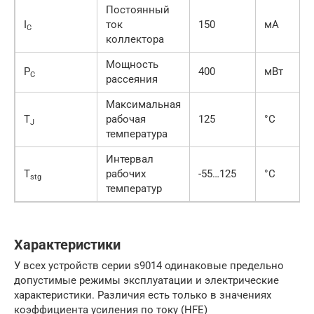
Постоянный
I
ток
150
мА
C
коллектора
Мощность
P
400
мВт
C
рассеяния
Максимальная
T
рабочая
125
°C
J
температура
Интервал
T
рабочих
-55…125
°C
stg
температур
Характеристики
У всех устройств серии s9014 одинаковые предельно
допустимые режимы эксплуатации и электрические
характеристики. Различия есть только в значениях
коэффициента усиления по току (HFE)