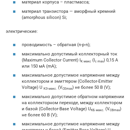
материал корпуса – пластмасса;
материал транзистора — аморфный кремний
(amorphous silicon) Si;
электрические:
проводимость – обратная (n-p-n);
максимально допустимый коллекторный ток
(Maximum Collector Current) I
(I
) 0,15 А
K макс
c max
или 150 мА (mA);
максимальное допустимое напряжение между
коллектором и эмиттером (Collector-Emitter
Voltage) U
(V
) не более 50 В (V);
КЭ макс.
CE
max
максимально допустимое обратном напряжении
на коллекторном переходе, между коллектором
и базой (Collector-Base Voltage) U
(V
)
КБ макс.
CB
max
не более 60 В (V);
максимальное допустимое напряжение между