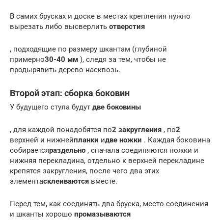
В самих брусках и доске в местах крепления нужно
вырезать либо высверлить
отверстия
, подходящие по размеру шкантам (глубиной
примерно
30-40 мм
), следя за тем, чтобы не
продырявить дерево насквозь.
Второй этап: сборка боковин
У будущего стула будут
две боковины
, для каждой понадобятся по
2 закругления
, по
2
верхней и нижней
планки
и
две ножки
. Каждая боковина
собирается
раздельно
, сначала соединяются ножки и
нижняя перекладина, отдельно к верхней перекладине
крепятся закругления, после чего два этих
элемента
склеиваются
вместе.
Перед тем, как соединять два бруска, место соединения
и шканты хорошо
промазываются