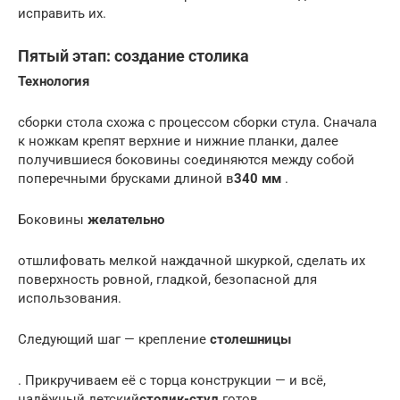
исправить их.
Пятый этап: создание столика
Технология
сборки стола схожа с процессом сборки стула. Сначала
к ножкам крепят верхние и нижние планки, далее
получившиеся боковины соединяются между собой
поперечными брусками длиной в
340 мм
.
Боковины
желательно
отшлифовать мелкой наждачной шкуркой, сделать их
поверхность ровной, гладкой, безопасной для
использования.
Следующий шаг — крепление
столешницы
. Прикручиваем её с торца конструкции — и всё,
надёжный детский
столик-стул
готов.