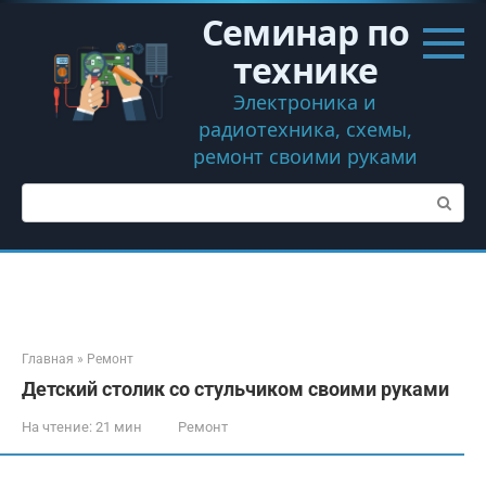
Перейти
Семинар по
к
контенту
технике
Электроника и
радиотехника, схемы,
ремонт своими руками
Поиск:
Главная
»
Ремонт
Детский столик со стульчиком своими руками
На чтение:
21 мин
Ремонт