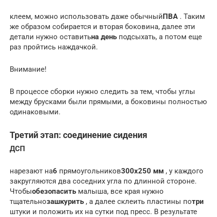
клеем, можно использовать даже обычный
ПВА
. Таким
же образом собирается и вторая боковина, далее эти
детали нужно оставить
на день
подсыхать, а потом еще
раз пройтись наждачкой.
Внимание!
В процессе сборки нужно следить за тем, чтобы углы
между брусками были прямыми, а боковины полностью
одинаковыми.
Третий этап: соединение сидения
ДСП
нарезают на
6
прямоугольников
300х250 мм
, у каждого
закругляются два соседних угла по длинной стороне.
Чтобы
обезопасить
малыша, все края нужно
тщательно
зашкурить
, а далее склеить пластины по
три
штуки и положить их на сутки под пресс. В результате