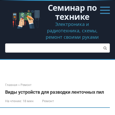
Перейти
Семинар по
к
контенту
технике
Электроника и
радиотехника, схемы,
ремонт своими руками
Поиск:
Главная
»
Ремонт
Виды устройств для разводки ленточных пил
На чтение:
18 мин
Ремонт